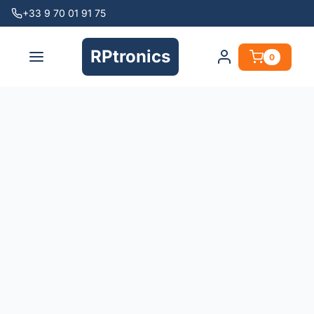
+33 9 70 01 91 75
RPtronics
0