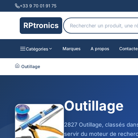
+33 9 70 01 91 75
RPtronics
Marques
A propos
Contacte
Catégories
›
Outillage
Outillage
2827 Outillage, classés dan
servir du moteur de recherc