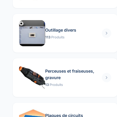
Outillage divers
113
Produits
Perceuses et fraiseuses,
gravure
13
Produits
Plaques de circuits