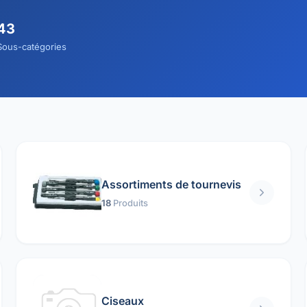
43
Sous-catégories
Assortiments de tournevis
18
Produits
Ciseaux