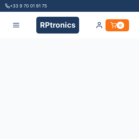
+33 9 70 01 91 75
RPtronics
0