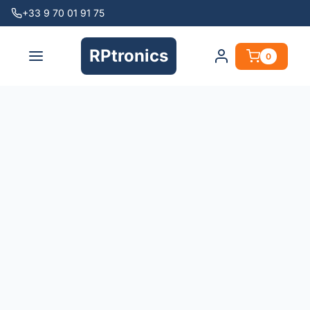
+33 9 70 01 91 75
RPtronics
0