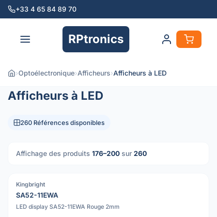
+33 4 65 84 89 70
RPtronics
›
Optoélectronique
›
Afficheurs
›
Afficheurs à LED
Afficheurs à LED
260 Références disponibles
Affichage des produits
176–200
sur
260
Kingbright
PDF
SA52-11EWA
LED display SA52-11EWA Rouge 2mm