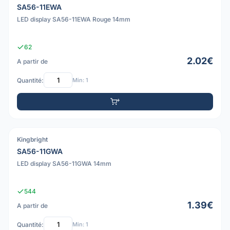
SA56-11EWA
LED display SA56-11EWA Rouge 14mm
62
2.02€
A partir de
Quantité:
Min: 1
Kingbright
PDF
SA56-11GWA
LED display SA56-11GWA 14mm
544
1.39€
A partir de
Quantité:
Min: 1