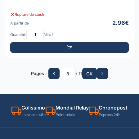
Rupture de stock
2.96€
A partir de
Quantité:
Min: 1
Pages :
/ 11
OK
Colissimo
Mondial Relay
Chronopost
Livraison 48h
Point relais
Express 24h