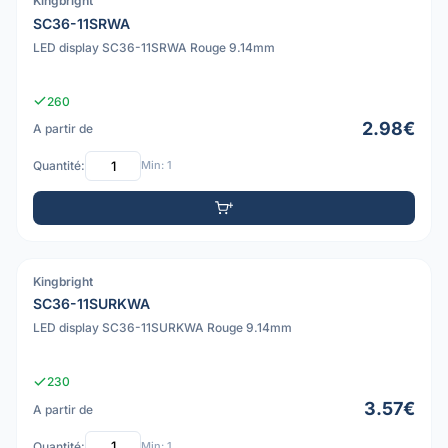
Kingbright
PDF
SC36-11SRWA
LED display SC36-11SRWA Rouge 9.14mm
260
2.98€
A partir de
Quantité:
Min: 1
Kingbright
PDF
SC36-11SURKWA
LED display SC36-11SURKWA Rouge 9.14mm
230
3.57€
A partir de
Quantité:
Min: 1