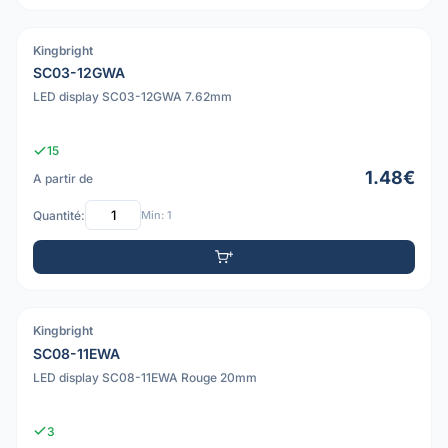
Kingbright
PDF
SC03-12GWA
LED display SC03-12GWA 7.62mm
15
1.48€
A partir de
Quantité:
Min: 1
Kingbright
PDF
SC08-11EWA
LED display SC08-11EWA Rouge 20mm
3