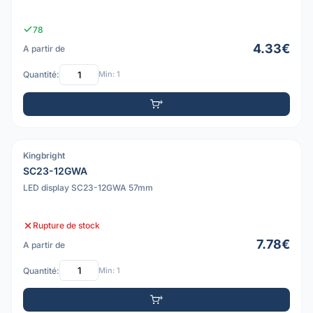
78
4.33€
A partir de
Quantité:
Min: 1
Kingbright
PDF
SC23-12GWA
LED display SC23-12GWA 57mm
Rupture de stock
7.78€
A partir de
Quantité:
Min: 1