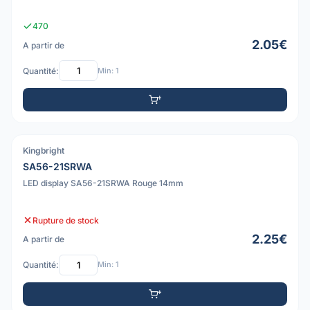
470
2.05€
A partir de
Quantité:
Min: 1
Kingbright
PDF
SA56-21SRWA
LED display SA56-21SRWA Rouge 14mm
Rupture de stock
2.25€
A partir de
Quantité:
Min: 1