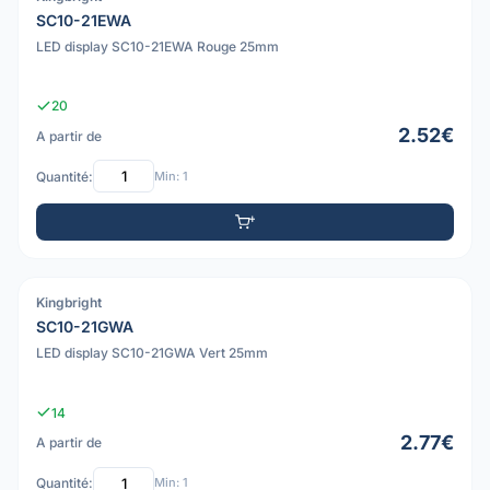
SC10-21EWA
LED display SC10-21EWA Rouge 25mm
20
2.52€
A partir de
Quantité:
Min: 1
Kingbright
PDF
SC10-21GWA
LED display SC10-21GWA Vert 25mm
14
2.77€
A partir de
Quantité:
Min: 1