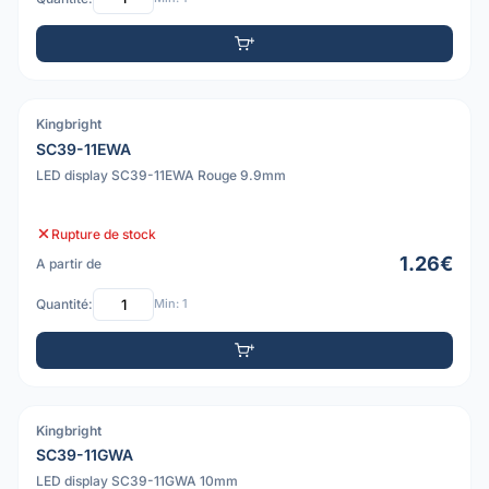
Kingbright
PDF
SC39-11EWA
LED display SC39-11EWA Rouge 9.9mm
Rupture de stock
1.26€
A partir de
Quantité:
Min: 1
Kingbright
PDF
SC39-11GWA
LED display SC39-11GWA 10mm