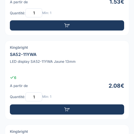
1.53€
A partir de
Quantité:
Min: 1
Kingbright
PDF
SA52-11YWA
LED display SA52-11YWA Jaune 13mm
6
2.08€
A partir de
Quantité:
Min: 1
Kingbright
PDF