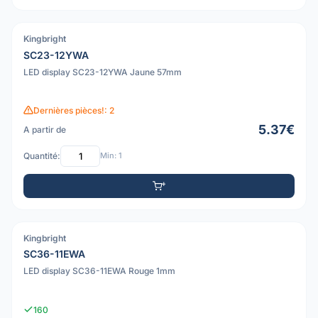
Kingbright
PDF
SC23-12YWA
LED display SC23-12YWA Jaune 57mm
Dernières pièces!: 2
5.37€
A partir de
Quantité:
Min: 1
Kingbright
PDF
SC36-11EWA
LED display SC36-11EWA Rouge 1mm
160