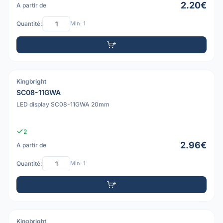
2.20€
A partir de
Quantité:
Min: 1
Kingbright
PDF
SC08-11GWA
LED display SC08-11GWA 20mm
2
2.96€
A partir de
Quantité:
Min: 1
Kingbright
PDF