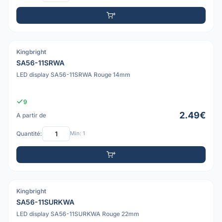
Kingbright
PDF
SA56-11SRWA
LED display SA56-11SRWA Rouge 14mm
9
2.49€
A partir de
Quantité:
Min: 1
Kingbright
PDF
SA56-11SURKWA
LED display SA56-11SURKWA Rouge 22mm