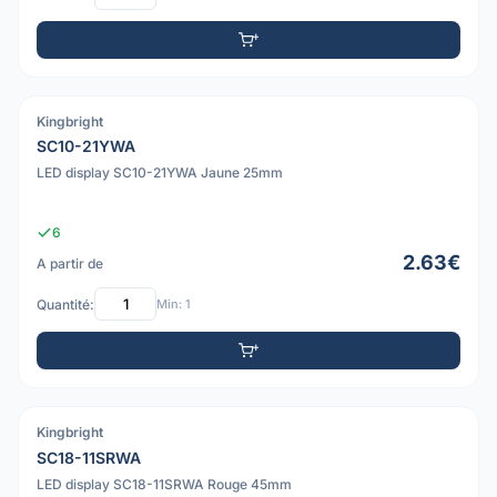
Kingbright
PDF
SC10-21YWA
LED display SC10-21YWA Jaune 25mm
6
2.63€
A partir de
Quantité:
Min: 1
Kingbright
PDF
SC18-11SRWA
LED display SC18-11SRWA Rouge 45mm