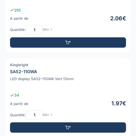
255
2.06€
A partir de
Quantité:
Min: 1
Kingbright
PDF
SA52-11GWA
LED display SA52-11GWA Vert 13mm
34
1.97€
A partir de
Quantité:
Min: 1