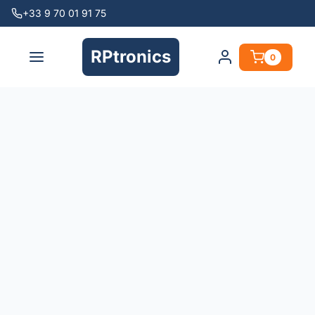
+33 9 70 01 91 75
RPtronics
0