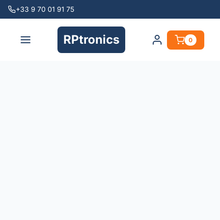
+33 9 70 01 91 75
RPtronics
0