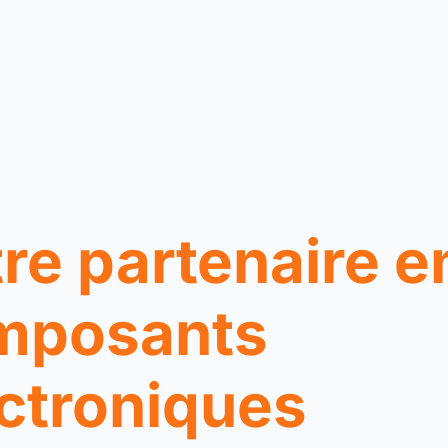
re partenaire e
mposants
ctroniques