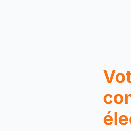
Vot
co
éle