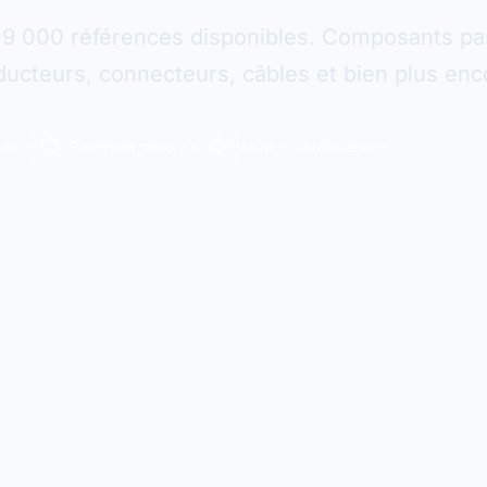
09 000 références disponibles. Composants pas
ucteurs, connecteurs, câbles et bien plus enc
n 48h
Paiement sécurisé
+109 000 références