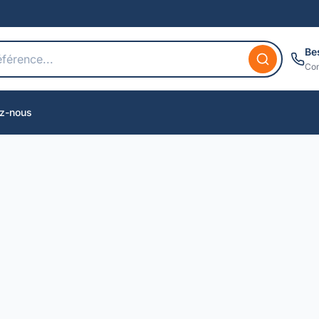
Be
Con
z-nous