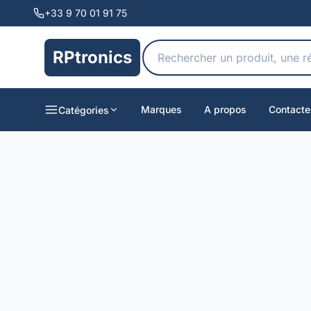
+33 9 70 01 91 75
RPtronics
Marques
A propos
Contacte
Catégories