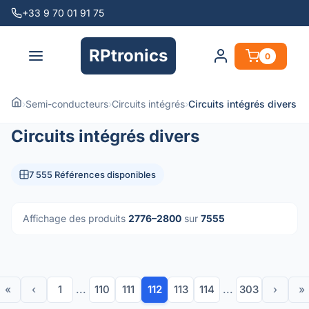
+33 9 70 01 91 75
RPtronics
0
›
Semi-conducteurs
›
Circuits intégrés
›
Circuits intégrés divers
Circuits intégrés divers
7 555 Références disponibles
Affichage des produits
2776–2800
sur
7555
«
‹
1
...
110
111
112
113
114
...
303
›
»