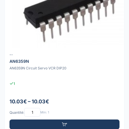
--
AN6359N
AN6359N Circuit Servo VCR DIP20
1
10.03€ – 10.03€
Quantité:
Min: 1