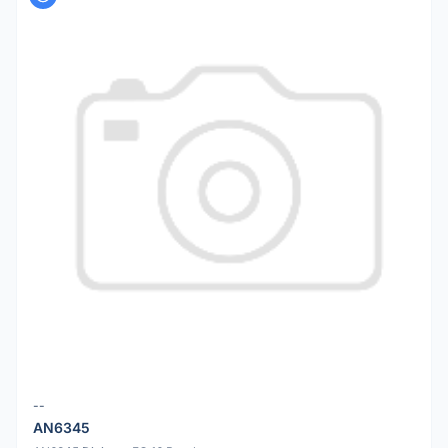
--
AN6345