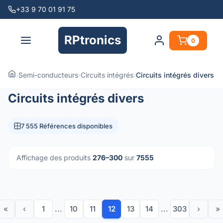
+33 9 70 01 91 75
RPtronics
0
›
Semi-conducteurs
›
Circuits intégrés
›
Circuits intégrés divers
Circuits intégrés divers
7 555 Références disponibles
Affichage des produits
276–300
sur
7555
«
‹
1
...
10
11
12
13
14
...
303
›
»