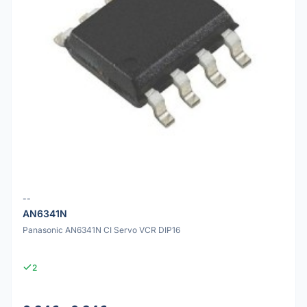
--
AN6341N
Panasonic AN6341N CI Servo VCR DIP16
2