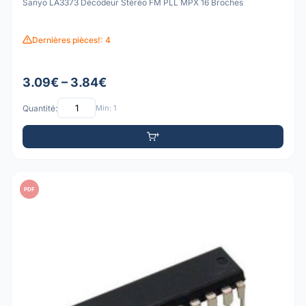
Sanyo LA3373 Décodeur Stéréo FM PLL MPX 16 Broches
Dernières pièces!: 4
3.09€ – 3.84€
Quantité:
Min: 1
PDF