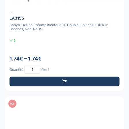
--
LA3155
Sanyo LA3155 Préamplificateur HF Double, Boîtier DIP16 à 16
Broches, Non-RoHS
2
1.74€ – 1.74€
Quantité:
Min: 1
PDF