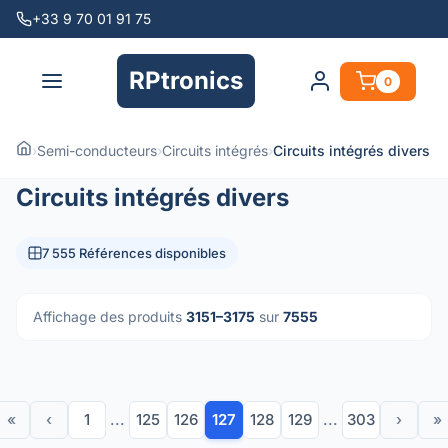
+33 9 70 01 91 75
RPtronics
0
›
Semi-conducteurs
›
Circuits intégrés
›
Circuits intégrés divers
Circuits intégrés divers
7 555 Références disponibles
Affichage des produits
3151–3175
sur
7555
«
‹
1
...
125
126
127
128
129
...
303
›
»