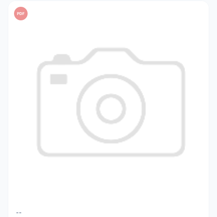
PDF
--