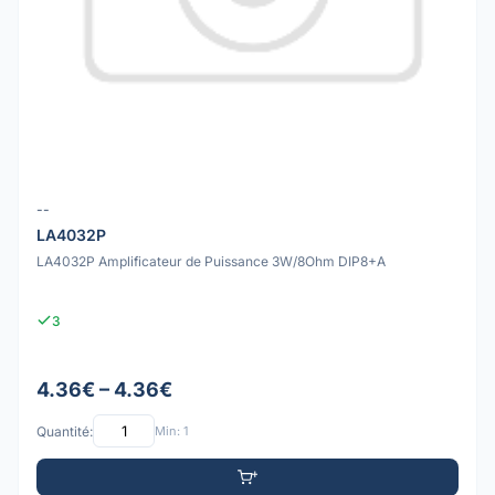
--
LA4032P
LA4032P Amplificateur de Puissance 3W/8Ohm DIP8+A
3
4.36€ – 4.36€
Quantité:
Min: 1