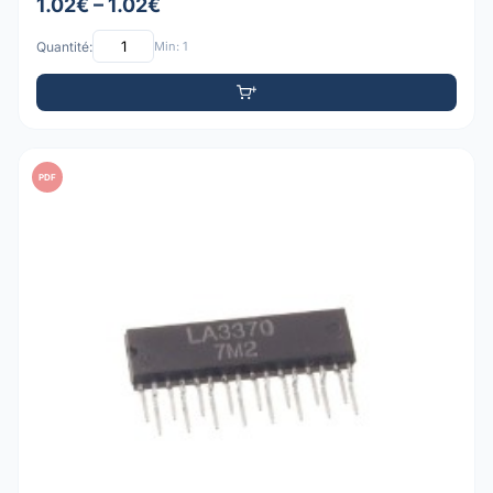
1.02€ – 1.02€
Quantité:
Min: 1
PDF