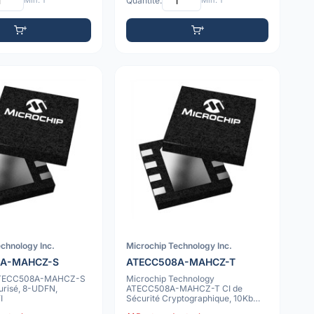
Min: 1
Quantité:
Min: 1
chnology Inc.
Microchip Technology Inc.
8A-MAHCZ-S
ATECC508A-MAHCZ-T
ATECC508A-MAHCZ-S
Microchip Technology
urisé, 8-UDFN,
ATECC508A-MAHCZ-T CI de
I
Sécurité Cryptographique, 10Kb
ECDH/ECC, UDFN SWI à 8 b