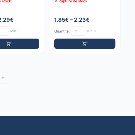
e stock
Rupture de stock
 2.29€
1.85€ – 2.23€
Min: 1
Quantité:
Min: 1
»