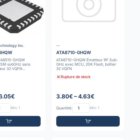
chnology Inc.
--
-GHQW
ATA8710-GHQW
ATA8515-GHQW
ATA8710-GHQW Émetteur RF Sub-
 ISM subGHz sans
GHz avec MCU, 20K Flash, boîtier
ateur 32 VQFN
32 VQFN
Rupture de stock
 6.05€
3.80€ – 4.63€
Min: 1
Quantité:
Min: 1