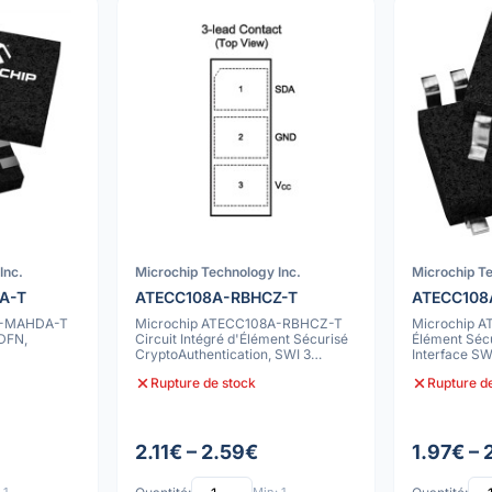
Inc.
Microchip Technology Inc.
Microchip Te
A-T
ATECC108A-RBHCZ-T
ATECC108
A-MAHDA-T
Microchip ATECC108A-RBHCZ-T
Microchip 
DFN,
Circuit Intégré d'Élément Sécurisé
Élément Sécu
CryptoAuthentication, SWI 3
Interface SW
Broches,
Rupture de stock
Rupture d
2.11€ – 2.59€
1.97€ – 