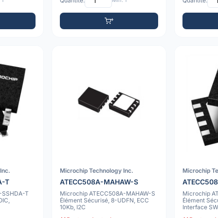
 1
Quantité:
Min: 1
Quantité:
Inc.
Microchip Technology Inc.
Microchip Te
A-T
ATECC508A-MAHAW-S
ATECC50
A-SSHDA-T
Microchip ATECC508A-MAHAW-S
Microchip 
OIC,
Élément Sécurisé, 8-UDFN, ECC
Élément Séc
10Kb, I2C
Interface SW