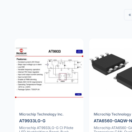
«
Microchip Technology Inc.
Microchip Technology 
AT9933LG-G
ATA6560-GAQW-
Microchip AT9933LG-G CI Pilote
Microchip ATA6560-
LED Hystérétique Boost-Buck
Transceiver CAN, Qual