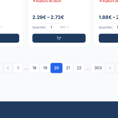
Rupture de stock
Rupture d
2.29€ – 2.73€
1.88€ –
 1
Quantité:
Min: 1
Quantité:
‹
1
...
18
19
20
21
22
...
303
›