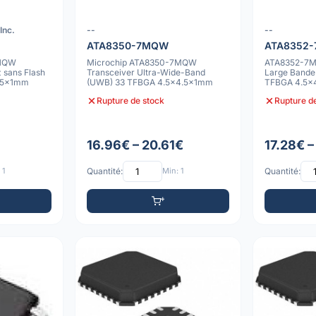
Inc.
--
--
ATA8350-7MQW
ATA8352
GHQW
Microchip ATA8350-7MQW
ATA8352-7MQ
 sans Flash
Transceiver Ultra-Wide-Band
Large Bande
5x5x1mm
(UWB) 33 TFBGA 4.5x4.5x1mm
TFBGA 4.5x
Rupture de stock
Rupture d
16.96€ – 20.61€
17.28€ –
 1
Quantité:
Min: 1
Quantité: