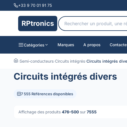
+33 9 70 01 91 75
RPtronics
Marques
A propos
Contacte
Catégories
›
Semi-conducteurs
›
Circuits intégrés
›
Circuits intégrés div
Circuits intégrés divers
7 555 Références disponibles
Affichage des produits
476–500
sur
7555