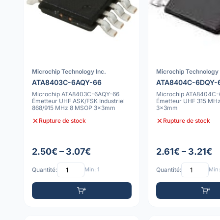
Microchip Technology Inc.
Microchip Technology 
ATA8403C-6AQY-66
ATA8404C-6DQY-
Microchip ATA8403C-6AQY-66
Microchip ATA8404C-
Émetteur UHF ASK/FSK Industriel
Émetteur UHF 315 MH
868/915 MHz 8 MSOP 3x3mm
3x3mm
Rupture de stock
Rupture de stock
2.50€ – 3.07€
2.61€ – 3.21€
Quantité:
Min: 1
Quantité:
Min: