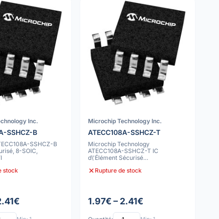
chnology Inc.
Microchip Technology Inc.
A-SSHCZ-B
ATECC108A-SSHCZ-T
ATECC108A-SSHCZ-B
Microchip Technology
risé, 8-SOIC,
ATECC108A-SSHCZ-T IC
I
d\'Élément Sécurisé
Cryptographique
e stock
Rupture de stock
2.41€
1.97€ – 2.41€