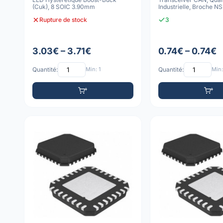
(Cuk), 8 SOIC 3.90mm
Industrielle, Broche NS
3.90mm
Rupture de stock
3
3.03€ – 3.71€
0.74€ – 0.74€
Quantité:
Min: 1
Quantité:
Min: