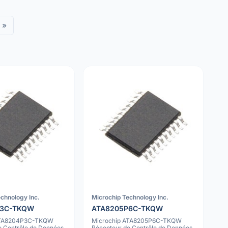
»
chnology Inc.
Microchip Technology Inc.
P3C-TKQW
ATA8205P6C-TKQW
ATA8204P3C-TKQW
Microchip ATA8205P6C-TKQW
e Contrôle de Données
Récepteur de Contrôle de Données