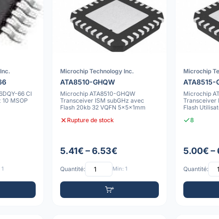
Inc.
Microchip Technology Inc.
Microchip Te
66
ATA8510-GHQW
ATA8515
6DQY-66 CI
Microchip ATA8510-GHQW
Microchip 
z 10 MSOP
Transceiver ISM subGHz avec
Transceiver
Flash 20kb 32 VQFN 5x5x1mm
Flash Utilis
5x5x1mm
Rupture de stock
8
5.41€ – 6.53€
5.00€ –
 1
Quantité:
Min: 1
Quantité: