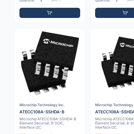
Quantité:
Min: 1
Quantité:
Min:
Microchip Technology Inc.
Microchip Technology 
ATECC108A-SSHDA-B
ATECC108A-SSHD
Microchip ATECC108A-SSHDA-B
Microchip ATECC108
Élément Sécurisé, 8-SOIC,
Élément Sécurisé, 8-S
Interface I2C
Interface I2C