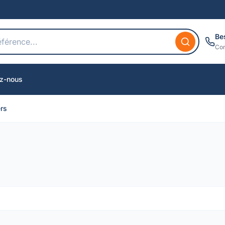
Be
Con
z-nous
ers