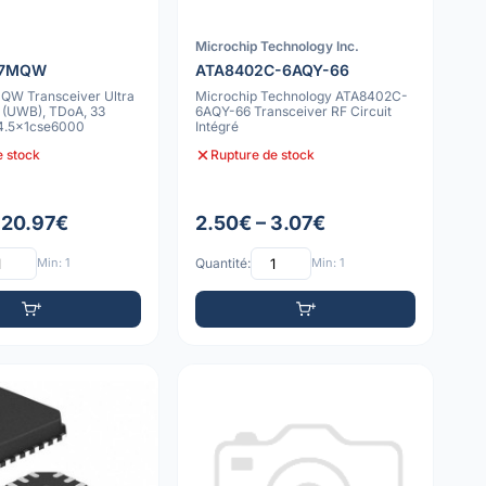
Microchip Technology Inc.
-7MQW
ATA8402C-6AQY-66
W Transceiver Ultra
Microchip Technology ATA8402C-
 (UWB), TDoA, 33
6AQY-66 Transceiver RF Circuit
4.5x1cse6000
Intégré
e stock
Rupture de stock
 20.97€
2.50€ – 3.07€
Min: 1
Quantité:
Min: 1