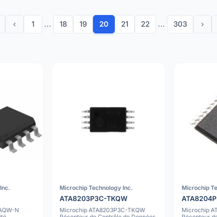
‹
1
...
18
19
20
21
22
...
303
›
Inc.
Microchip Technology Inc.
Microchip Te
N
ATA8203P3C-TKQW
ATA8204
GAQW-N
Microchip ATA8203P3C-TKQW
Microchip 
ité
Récepteur de Contrôle de Données
Récepteur d