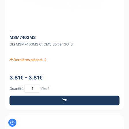
--
MSM7403MS
Oki MSM7403MS CI CMS Boîtier SO-8
Dernières pièces!: 2
3.81€ – 3.81€
Quantité:
Min: 1