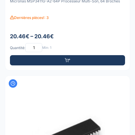
Micronas MSP3411G-A2-64P Processeur Multi-Son, 64 Broches
Dernières pièces!: 3
20.46€ – 20.46€
Quantité:
Min: 1