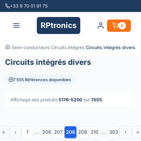
+33 9 70 01 91 75
RPtronics
0
›
Semi-conducteurs
›
Circuits intégrés
›
Circuits intégrés divers
Circuits intégrés divers
7 555 Références disponibles
Affichage des produits
5176–5200
sur
7555
«
‹
1
...
206
207
208
209
210
...
303
›
»