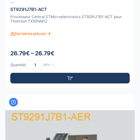
--
ST9291J7B1-ACT
Processeur Central STMicroelectronics ST9291J7B1-ACT pour
Thomson TX92NM12
Dernières pièces!: 4
26.79€ – 26.79€
Quantité:
Min: 1