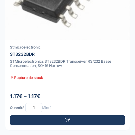
Stmicroelectronic
ST3232BDR
STMicroelectronics ST3232BDR Transceiver RS/232 Basse
Consommation, SO-16 Narrow
Rupture de stock
1.17€ – 1.17€
Quantité:
Min: 1