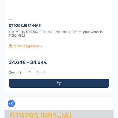
--
ST9293J9B1-HAE
THOMSON ST9293J9B1-HAE Processeur Central pour Châssis
TX92 NS21
Dernières pièces!: 2
34.64€ – 34.64€
Quantité:
Min: 1