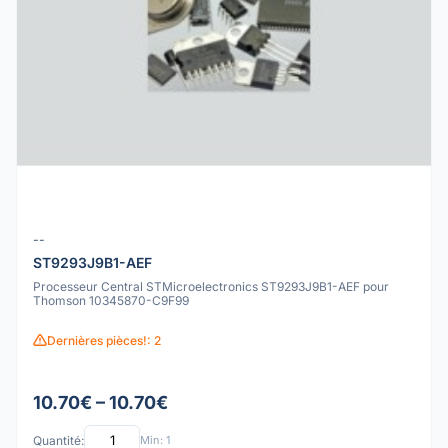
--
ST9293J9B1-AEF
Processeur Central STMicroelectronics ST9293J9B1-AEF pour
Thomson 10345870-C9F99
Dernières pièces!: 2
10.70€ – 10.70€
Quantité:
Min: 1