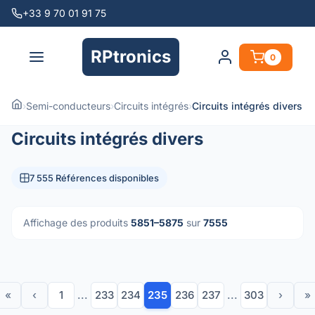
+33 9 70 01 91 75
RPtronics
0
›
Semi-conducteurs
›
Circuits intégrés
›
Circuits intégrés divers
Circuits intégrés divers
7 555 Références disponibles
Affichage des produits
5851–5875
sur
7555
«
‹
1
...
233
234
235
236
237
...
303
›
»