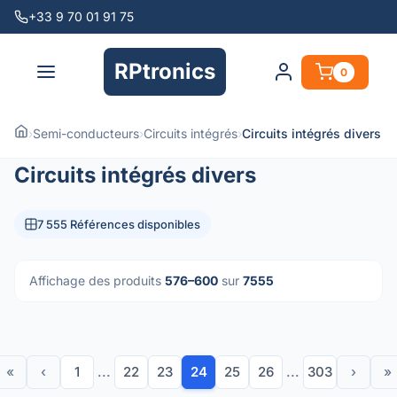
+33 9 70 01 91 75
RPtronics
0
›
Semi-conducteurs
›
Circuits intégrés
›
Circuits intégrés divers
Circuits intégrés divers
7 555 Références disponibles
Affichage des produits
576–600
sur
7555
«
‹
1
...
22
23
24
25
26
...
303
›
»