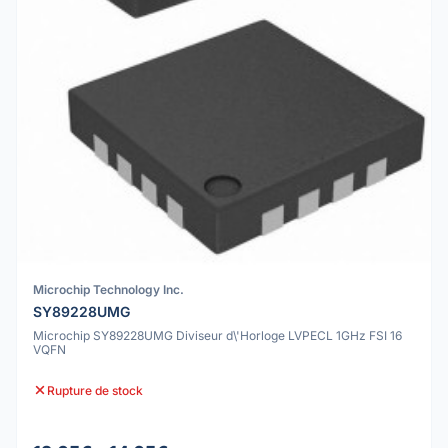
Microchip Technology Inc.
SY89228UMG
Microchip SY89228UMG Diviseur d\'Horloge LVPECL 1GHz FSI 16
VQFN
Rupture de stock