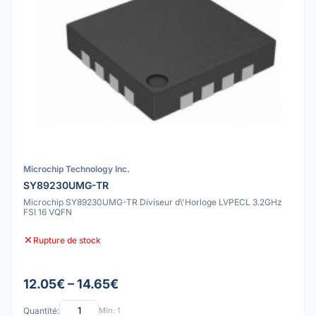
Microchip Technology Inc.
SY89230UMG-TR
Microchip SY89230UMG-TR Diviseur d\'Horloge LVPECL 3.2GHz
FSI 16 VQFN
Rupture de stock
12.05€ – 14.65€
Quantité:
Min: 1