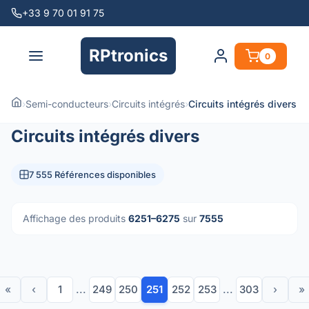
+33 9 70 01 91 75
RPtronics
0
›
Semi-conducteurs
›
Circuits intégrés
›
Circuits intégrés divers
Circuits intégrés divers
7 555 Références disponibles
Affichage des produits
6251–6275
sur
7555
«
‹
1
...
249
250
251
252
253
...
303
›
»