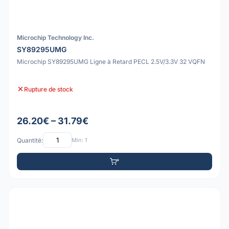
Microchip Technology Inc.
SY89295UMG
Microchip SY89295UMG Ligne à Retard PECL 2.5V/3.3V 32 VQFN
Rupture de stock
26.20€ – 31.79€
Quantité:
Min: 1