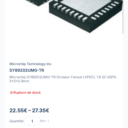
Microchip Technology Inc.
SY89202UMG-TR
Microchip SY89202UMG-TR Diviseur Fanout LVPECL 1:8 32 VQFN
5x5x0.9mm
Rupture de stock
22.55€ – 27.35€
Quantité:
Min: 1