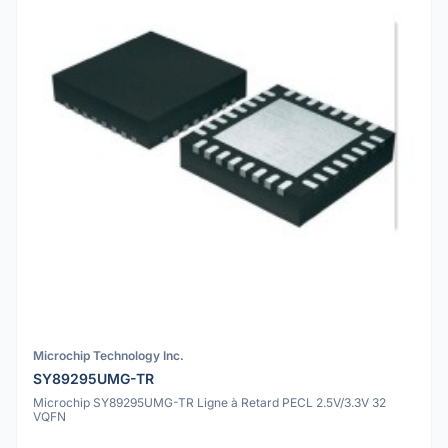
Microchip Technology Inc.
SY89295UMG-TR
Microchip SY89295UMG-TR Ligne à Retard PECL 2.5V/3.3V 32
VQFN