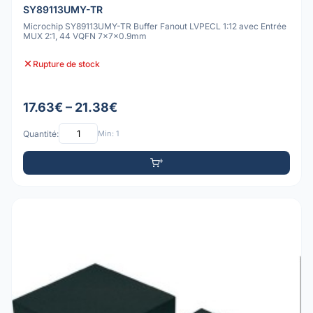
SY89113UMY-TR
Microchip SY89113UMY-TR Buffer Fanout LVPECL 1:12 avec Entrée
MUX 2:1, 44 VQFN 7x7x0.9mm
Rupture de stock
17.63€ – 21.38€
Quantité:
Min: 1