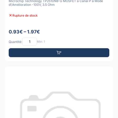
Microchip Technology TP2510N8-G MOSFET à Canal P à Mode
d\'Amélioration -100V, 3.5 Ohm
Rupture de stock
0.93€ – 1.97€
Quantité:
Min: 1