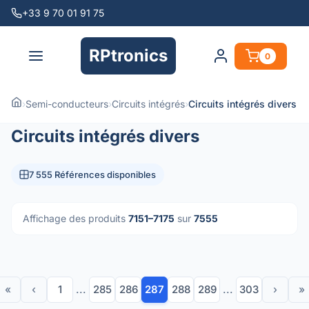
+33 9 70 01 91 75
RPtronics
0
›
Semi-conducteurs
›
Circuits intégrés
›
Circuits intégrés divers
Circuits intégrés divers
7 555 Références disponibles
Affichage des produits
7151–7175
sur
7555
«
‹
1
...
285
286
287
288
289
...
303
›
»