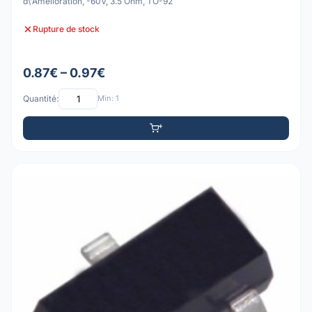
d\'Amélioration, -60V, 3.5 Ohm, TO-92
Rupture de stock
0.87€ – 0.97€
Quantité:
Min: 1