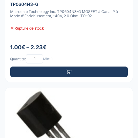
TP0604N3-G
Microchip Technology Inc. TP0604N3-G MOSFET à Canal P à
Mode d'Enrichissement, -40V, 2.0 Ohm, TO-92
Rupture de stock
1.00€ – 2.23€
Quantité:
Min: 1