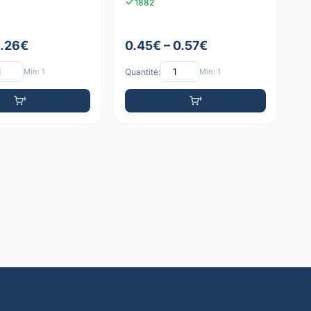
1882
1.26€
0.45€ – 0.57€
Min: 1
Quantité:
Min: 1