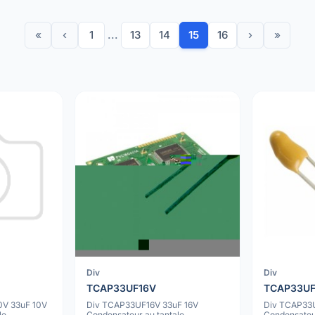
«
‹
1
...
13
14
15
16
›
»
Div
Div
TCAP33UF16V
TCAP33U
0V 33uF 10V
Div TCAP33UF16V 33uF 16V
Div TCAP33
le
Condensateur au tantale
Condensateur