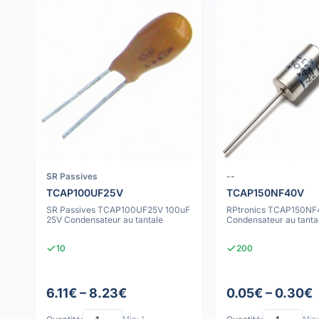
SR Passives
--
TCAP100UF25V
TCAP150NF40V
SR Passives TCAP100UF25V 100uF
RPtronics TCAP150NF
25V Condensateur au tantale
Condensateur au tanta
10
200
6.11€ – 8.23€
0.05€ – 0.30€