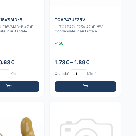
--
F16VSMD-B
TCAP47UF25V
7UF16VSMD-B 47uF
-- TCAP47UF25V 47uF 25V
teur au tantale
Condensateur au tantale
50
 0.68€
1.78€ – 1.89€
Min: 1
Quantité:
Min: 1