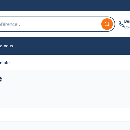
Be
Con
z-nous
ntale
e