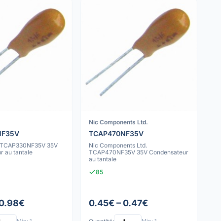
Nic Components Ltd.
NF35V
TCAP470NF35V
s TCAP330NF35V 35V
Nic Components Ltd.
 au tantale
TCAP470NF35V 35V Condensateur
au tantale
85
 0.98€
0.45€ – 0.47€