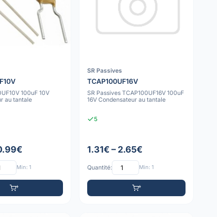
SR Passives
F10V
TCAP100UF16V
0UF10V 100uF 10V
SR Passives TCAP100UF16V 100uF
 au tantale
16V Condensateur au tantale
5
 0.99€
1.31€ – 2.65€
Min: 1
Quantité:
Min: 1