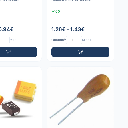
60
 0.94€
1.26€ – 1.43€
Min: 1
Quantité:
Min: 1