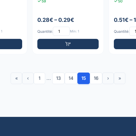
59
50
0.28€ – 0.29€
0.51€ – 
 1
Quantité:
Min: 1
Quantité:
«
‹
1
...
13
14
15
16
›
»