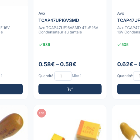
Avx
Avx
TCAP47UF16VSMD
TCAP47U
F 16V
Avx TCAP47UF16VSMD 47uF 16V
Avx TCAP4
le
Condensateur au tantale
16V Condensa
939
505
0.58€ – 0.58€
0.62€ –
 1
Quantité:
Min: 1
Quantité:
PDF