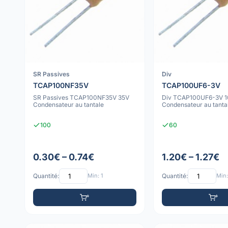
SR Passives
Div
TCAP100NF35V
TCAP100UF6-3V
SR Passives TCAP100NF35V 35V
Div TCAP100UF6-3V 1
Condensateur au tantale
Condensateur au tanta
100
60
0.30€ – 0.74€
1.20€ – 1.27€
Quantité:
Min: 1
Quantité:
Min: