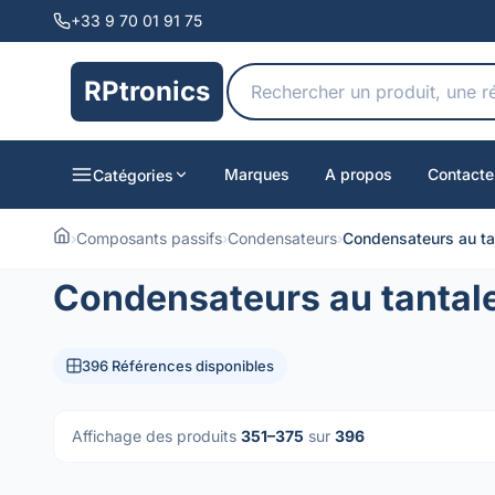
+33 9 70 01 91 75
RPtronics
Marques
A propos
Contacte
Catégories
›
Composants passifs
›
Condensateurs
›
Condensateurs au ta
Condensateurs au tantal
396 Références disponibles
Affichage des produits
351–375
sur
396