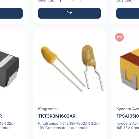
 1
Quantité:
Min: 1
Quantité:
PDF
Kingtronics
Kyocera Av
R
TKT3R3M1602AR
TPSA105K
M8R 22uF
Kingtronics TKT3R3M1602AR 3.3uF
Kyocera Av
tantale
16V Condensateur au tantale
1uF 35V Cond