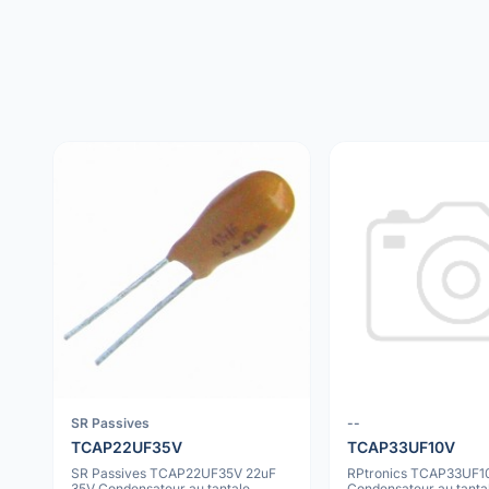
SR Passives
--
TCAP22UF35V
TCAP33UF10V
SR Passives TCAP22UF35V 22uF
RPtronics TCAP33UF1
35V Condensateur au tantale
Condensateur au tanta