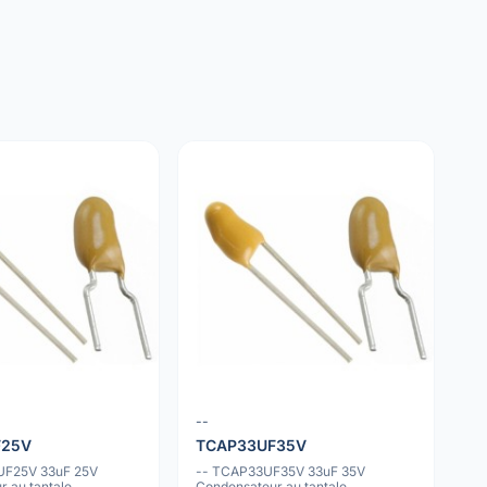
--
F25V
TCAP33UF35V
UF25V 33uF 25V
-- TCAP33UF35V 33uF 35V
 au tantale
Condensateur au tantale