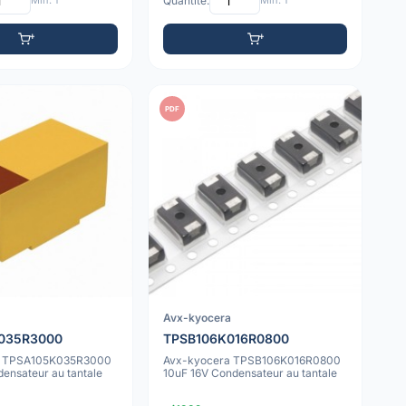
Min: 1
Quantité:
Min: 1
PDF
x
Avx-kyocera
035R3000
TPSB106K016R0800
x TPSA105K035R3000
Avx-kyocera TPSB106K016R0800
ensateur au tantale
10uF 16V Condensateur au tantale