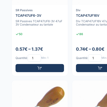
SR Passives
Div
TCAP47UF6-3V
TCAP47UF16V
SR Passives TCAP47UF6-3V 47uF
Div TCAP47UF16V 47u
3V Condensateur au tantale
Condensateur au tanta
50
86
0.57€ – 1.37€
0.74€ – 0.80€
Quantité:
Min: 1
Quantité:
Min: