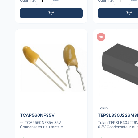
Quantité:
Min: 1
Quantité:
Min:
PDF
--
Tokin
TCAP560NF35V
TEPSLB30J226M8
-- TCAP560NF35V 35V
Tokin TEPSLB30J226
Condensateur au tantale
6.3V Condensateur au 