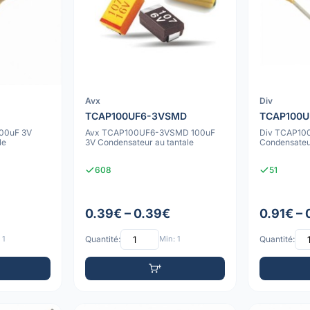
Avx
Div
TCAP100UF6-3VSMD
TCAP100U
00uF 3V
Avx TCAP100UF6-3VSMD 100uF
Div TCAP10
le
3V Condensateur au tantale
Condensateur
608
51
0.39€ – 0.39€
0.91€ –
 1
Quantité:
Min: 1
Quantité: