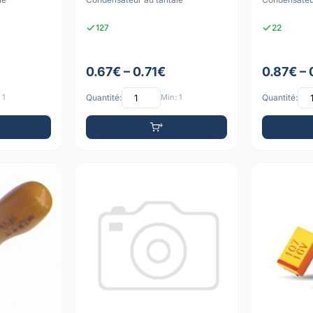
127
22
0.67€ – 0.71€
0.87€ –
 1
Quantité:
Min: 1
Quantité: