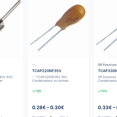
--
SR Passives
TCAP220NF35V
TCAP330
40V 40V
-- TCAP220NF35V 35V
SR Passive
le
Condensateur au tantale
Condensateur
129
100
0.28€ – 0.30€
0.33€ –