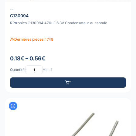
--
C130094
RPtronics C130094 470uF 6.3V Condensateur au tantale
Dernières pièces!: 748
0.18€ – 0.56€
Quantité:
Min: 1