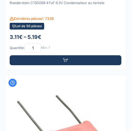
Roederstein C130069 47uF 6.3V Condensateur au tantale
Dernières pièces!: 7329
Lot de 50 pièces
3.11€ – 5.19€
Quantité:
Min: 1