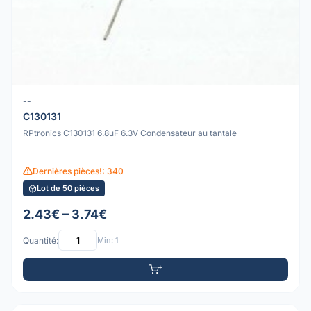
--
C130131
RPtronics C130131 6.8uF 6.3V Condensateur au tantale
Dernières pièces!: 340
Lot de 50 pièces
2.43€ – 3.74€
Quantité:
Min: 1