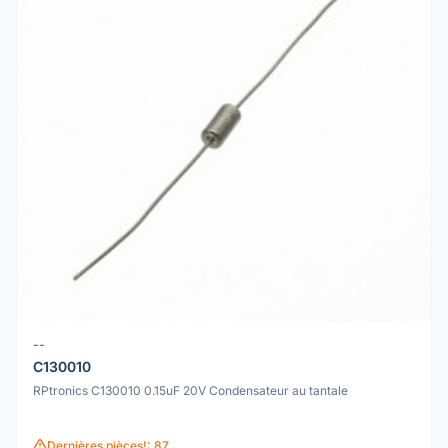
--
C130010
RPtronics C130010 0.15uF 20V Condensateur au tantale
Dernières pièces!: 87