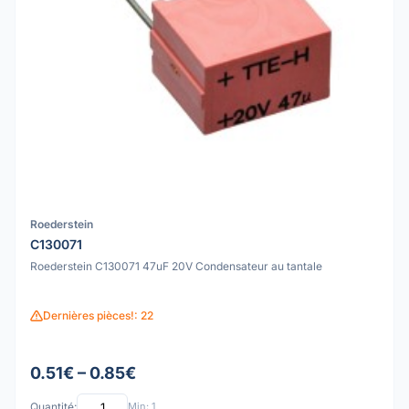
Roederstein
C130071
Roederstein C130071 47uF 20V Condensateur au tantale
Dernières pièces!: 22
0.51€ – 0.85€
Quantité:
Min: 1