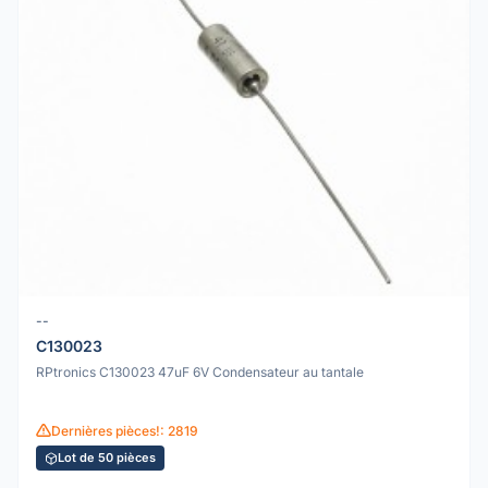
--
C130023
RPtronics C130023 47uF 6V Condensateur au tantale
Dernières pièces!: 2819
Lot de 50 pièces