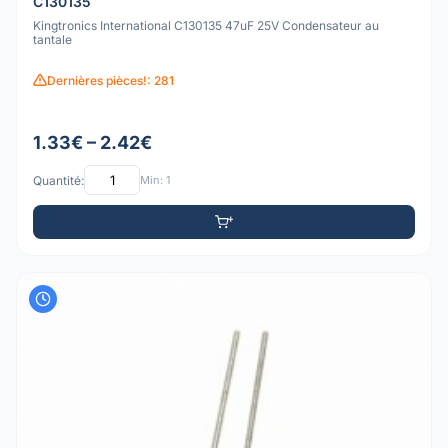
C130135
Kingtronics International C130135 47uF 25V Condensateur au
tantale
Dernières pièces!: 281
1.33€ – 2.42€
Quantité:
Min: 1