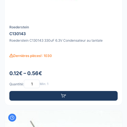
Roederstein
C130143
Roederstein C130143 330uF 6.3V Condensateur au tantale
Dernières pièces!: 1030
0.12€ – 0.56€
Quantité:
Min: 1