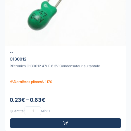
--
C130012
RPtronics C130012 47uF 6.3V Condensateur au tantale
Dernières pièces!: 1170
0.23€ – 0.63€
Quantité:
Min: 1