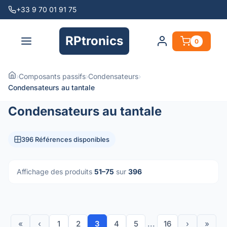
+33 9 70 01 91 75
RPtronics
0
›
Composants passifs
›
Condensateurs
›
Condensateurs au tantale
Condensateurs au tantale
396 Références disponibles
Affichage des produits
51–75
sur
396
«
‹
1
2
3
4
5
...
16
›
»