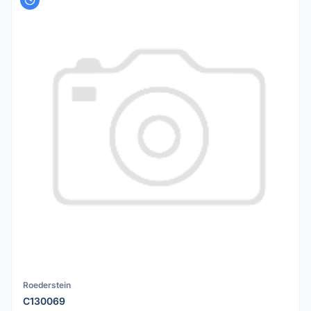
Roederstein
C130069