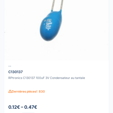
--
C130137
RPtronics C130137 100uF 3V Condensateur au tantale
Dernières pièces!: 830
0.12€ – 0.47€