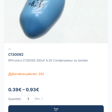
--
C130092
RPtronics C130092 330uF 6.3V Condensateur au tantale
Dernières pièces!: 223
0.39€ – 0.93€
Quantité:
Min: 1