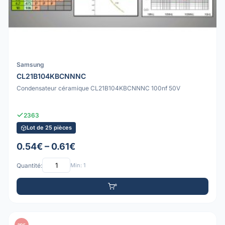
Samsung
CL21B104KBCNNNC
Condensateur céramique CL21B104KBCNNNC 100nf 50V
2363
Lot de 25 pièces
0.54€ – 0.61€
Quantité:
Min: 1