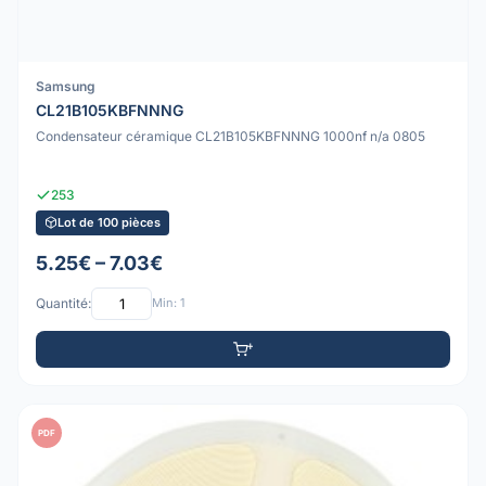
Samsung
CL21B105KBFNNNG
Condensateur céramique CL21B105KBFNNNG 1000nf n/a 0805
253
Lot de 100 pièces
5.25€ – 7.03€
Quantité:
Min: 1
PDF