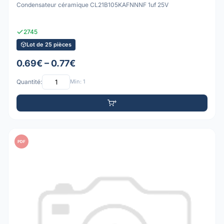
Condensateur céramique CL21B105KAFNNNF 1uf 25V
2745
Lot de 25 pièces
0.69€ – 0.77€
Quantité:
Min: 1
PDF