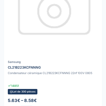
Samsung
CL21B223KCFNNNG
Condensateur céramique CL21B223KCFNNNG 22nf 100V 0805
14851
Lot de 300 pièces
5.63€ – 8.58€