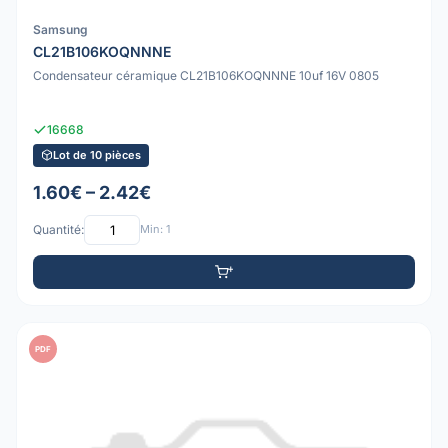
Samsung
CL21B106KOQNNNE
Condensateur céramique CL21B106KOQNNNE 10uf 16V 0805
16668
Lot de 10 pièces
1.60€ – 2.42€
Quantité:
Min: 1
PDF