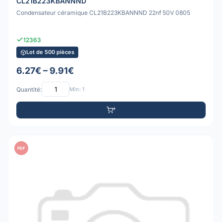
CL21B223KBANNND
Condensateur céramique CL21B223KBANNND 22nf 50V 0805
12363
Lot de 500 pièces
6.27€ – 9.91€
Quantité:
Min: 1
PDF