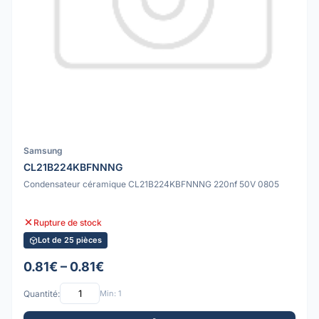
Samsung
CL21B224KBFNNNG
Condensateur céramique CL21B224KBFNNNG 220nf 50V 0805
Rupture de stock
Lot de 25 pièces
0.81€ – 0.81€
Quantité:
Min: 1