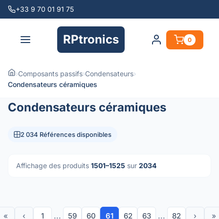
+33 9 70 01 91 75
RPtronics
0
›
Composants passifs
›
Condensateurs
›
Condensateurs céramiques
Condensateurs céramiques
2 034 Références disponibles
Affichage des produits
1501–1525
sur
2034
«
‹
1
...
59
60
61
62
63
...
82
›
»