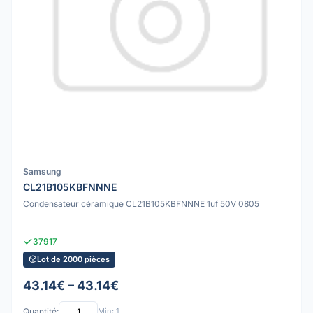
Samsung
CL21B105KBFNNNE
Condensateur céramique CL21B105KBFNNNE 1uf 50V 0805
37917
Lot de 2000 pièces
43.14€ – 43.14€
Quantité:
Min: 1