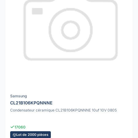
Samsung
CL21B106KPQNNNE
Condensateur céramique CL21B106KPQNNNE 10uf 10V 0805
17060
Lot de 2000 pièces