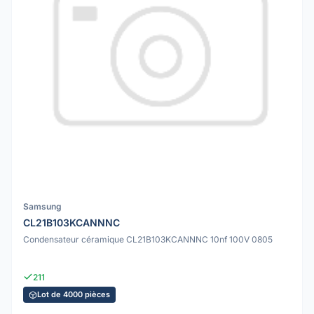
Samsung
CL21B103KCANNNC
Condensateur céramique CL21B103KCANNNC 10nf 100V 0805
211
Lot de 4000 pièces