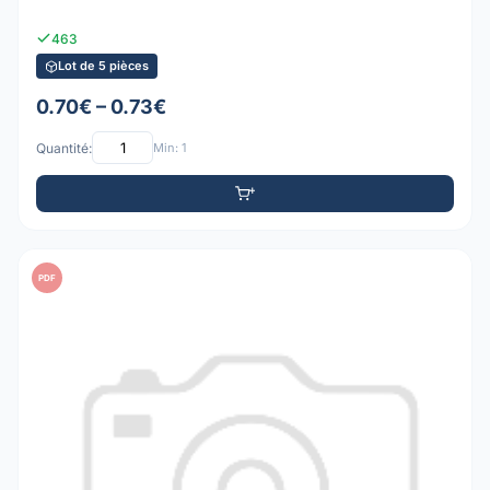
463
Lot de 5 pièces
0.70€ – 0.73€
Quantité:
Min: 1
PDF