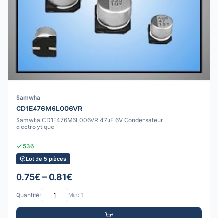
Samwha
CD1E476M6L006VR
Samwha CD1E476M6L006VR 47uF 6V Condensateur
électrolytique
536
Lot de 5 pièces
0.75€ – 0.81€
Quantité:
Min: 1