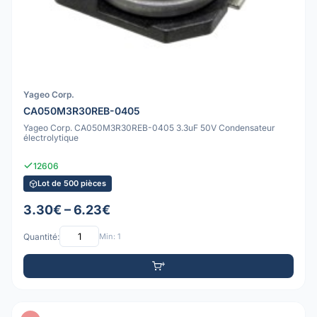
Yageo Corp.
CA050M3R30REB-0405
Yageo Corp. CA050M3R30REB-0405 3.3uF 50V Condensateur
électrolytique
12606
Lot de 500 pièces
3.30€ – 6.23€
Quantité:
Min: 1