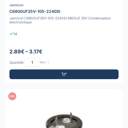
Jamicon
C6800UF35V-105-2240SI
Jamicon C6800UF35V-105-2240SI 6800uF 35V Condensateur
électrolytique
14
2.89€ – 3.17€
Quantité:
Min: 1
PDF