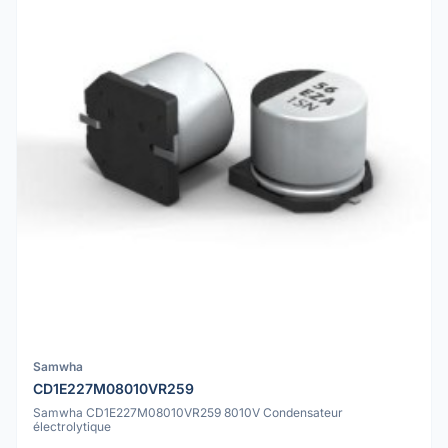
Samwha
CD1E227M08010VR259
Samwha CD1E227M08010VR259 8010V Condensateur
électrolytique