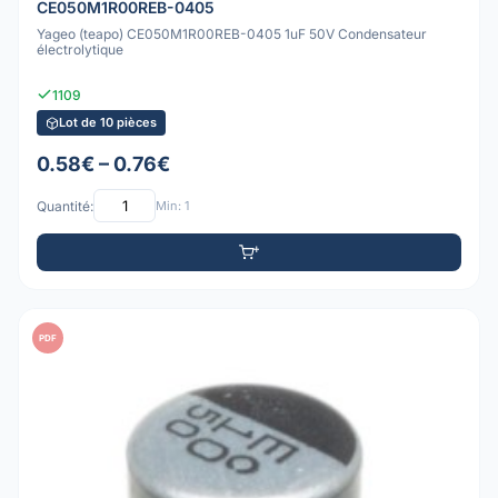
CE050M1R00REB-0405
Yageo (teapo) CE050M1R00REB-0405 1uF 50V Condensateur
électrolytique
1109
Lot de 10 pièces
0.58€ – 0.76€
Quantité:
Min: 1
PDF