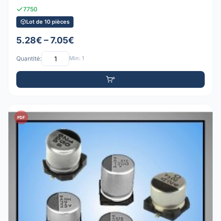
7750
Lot de 10 pièces
5.28€ – 7.05€
Quantité:
Min: 1
PDF