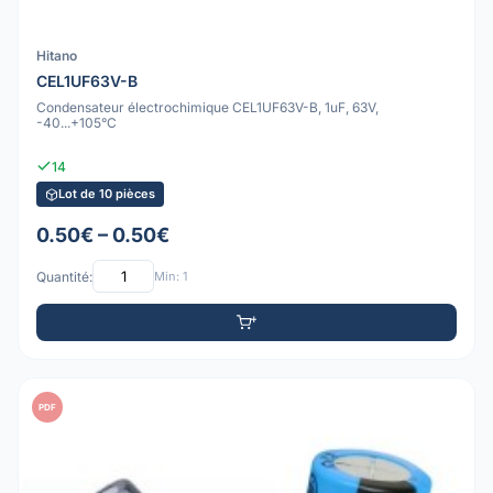
Hitano
CEL1UF63V-B
Condensateur électrochimique CEL1UF63V-B, 1uF, 63V,
-40...+105°C
14
Lot de 10 pièces
0.50€ – 0.50€
Quantité:
Min: 1
PDF