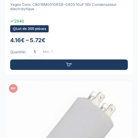
Yageo Corp. CB016M0010RSB-0405 10uF 16V Condensateur
électrolytique
2340
Lot de 300 pièces
4.16€ – 5.72€
Quantité:
Min: 1
PDF