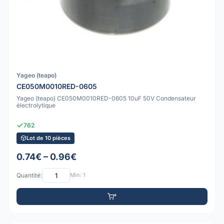
Yageo (teapo)
CE050M0010RED-0605
Yageo (teapo) CE050M0010RED-0605 10uF 50V Condensateur
électrolytique
762
Lot de 10 pièces
0.74€ – 0.96€
Quantité:
Min: 1