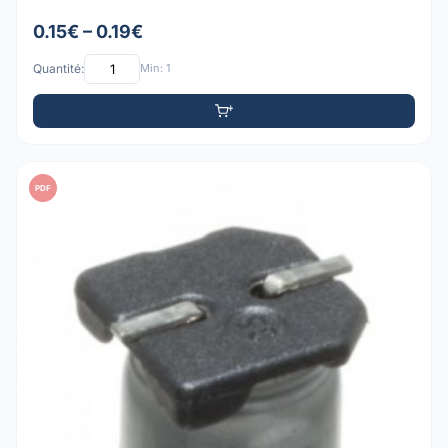
0.15€ – 0.19€
Quantité:
Min: 1
PDF