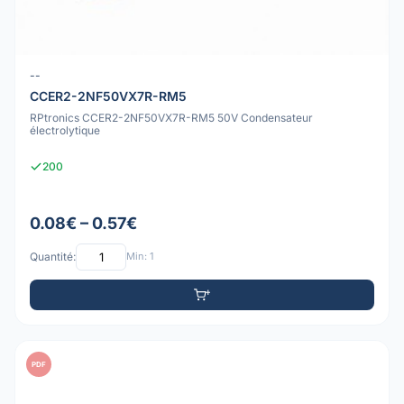
--
CCER2-2NF50VX7R-RM5
RPtronics CCER2-2NF50VX7R-RM5 50V Condensateur
électrolytique
200
0.08€ – 0.57€
Quantité:
Min: 1
PDF