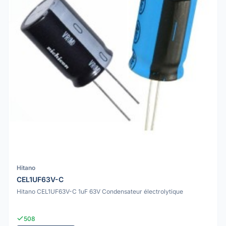
Hitano
CEL1UF63V-C
Hitano CEL1UF63V-C 1uF 63V Condensateur électrolytique
508