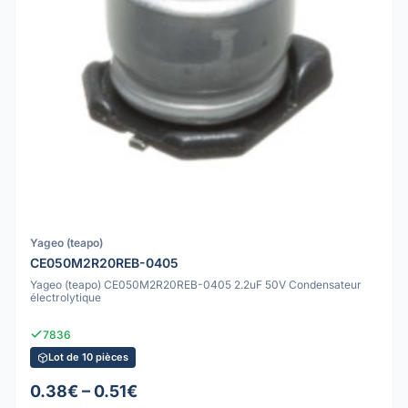
Yageo (teapo)
CE050M2R20REB-0405
Yageo (teapo) CE050M2R20REB-0405 2.2uF 50V Condensateur
électrolytique
7836
Lot de 10 pièces
0.38€ – 0.51€