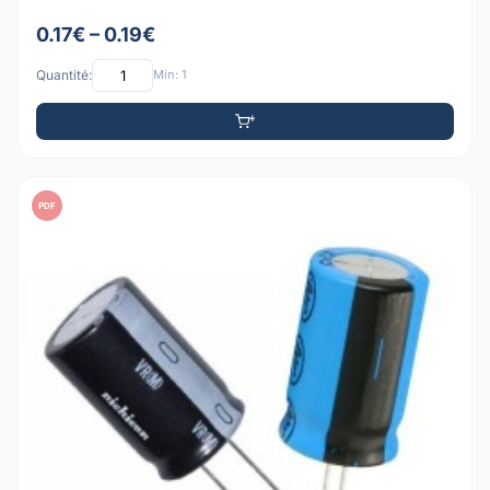
0.17€ – 0.19€
Quantité:
Min: 1
PDF