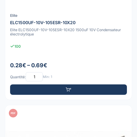
Elite
ELC1500UF-10V-105ESR-10X20
Elite ELC1500UF-10V-105ESR-10X20 1500uF 10V Condensateur
électrolytique
100
0.28€ – 0.69€
Quantité:
Min: 1
PDF