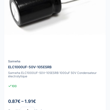
Samwha
ELC1000UF-50V-105ESRB
Samwha ELC1000UF-50V-105ESRB 1000uF 50V Condensateur
électrolytique
100
0.87€ – 1.91€