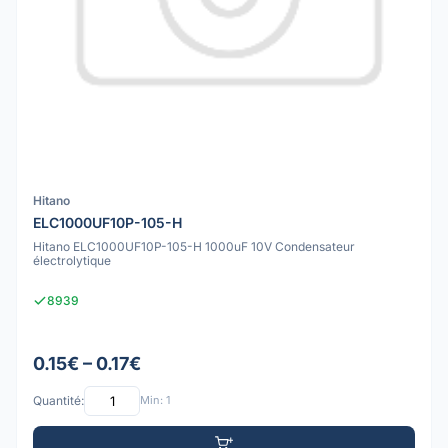
Hitano
ELC1000UF10P-105-H
Hitano ELC1000UF10P-105-H 1000uF 10V Condensateur
électrolytique
8939
0.15€ – 0.17€
Quantité:
Min: 1