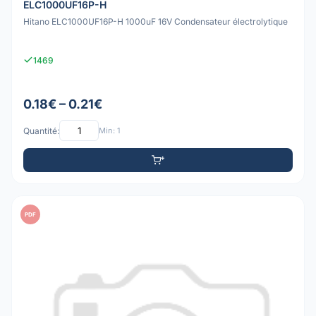
ELC1000UF16P-H
Hitano ELC1000UF16P-H 1000uF 16V Condensateur électrolytique
1469
0.18€ – 0.21€
Quantité:
Min: 1
PDF