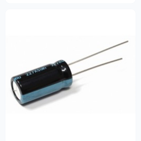
respecter la
polarité
indiquée sur le boîtier et choisissez
une tension de service (V) supérieure d'au moins 20% à la
tension réelle de votre circuit pour une sécurité
maximale.