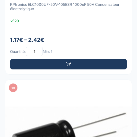
RPtronics ELC1000UF-50V-105ESR 1000uF 50V Condensateur
électrolytique
20
1.17€ – 2.42€
Quantité:
Min: 1
PDF