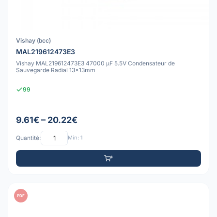
Vishay (bcc)
MAL219612473E3
Vishay MAL219612473E3 47000 µF 5.5V Condensateur de
Sauvegarde Radial 13x13mm
99
9.61€ – 20.22€
Quantité:
Min: 1
PDF