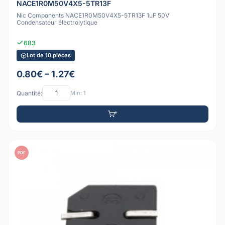
NACE1R0M50V4X5-5TR13F
Nic Components NACE1R0M50V4X5-5TR13F 1uF 50V
Condensateur électrolytique
683
Lot de 10 pièces
0.80€ – 1.27€
Quantité:
Min: 1
PDF