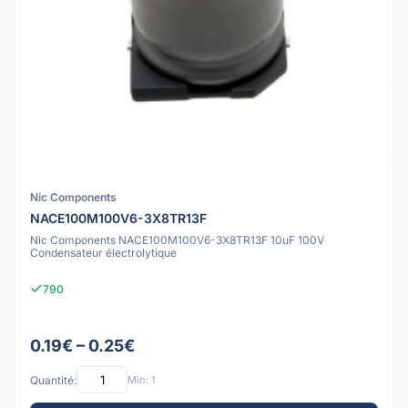
Nic Components
NACE100M100V6-3X8TR13F
Nic Components NACE100M100V6-3X8TR13F 10uF 100V
Condensateur électrolytique
790
0.19€ – 0.25€
Quantité:
Min: 1