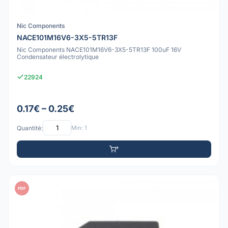
Nic Components
NACE101M16V6-3X5-5TR13F
Nic Components NACE101M16V6-3X5-5TR13F 100uF 16V
Condensateur électrolytique
22924
0.17€ – 0.25€
Quantité:
Min: 1
PDF