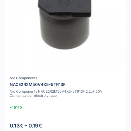
Nic Components
NACE2R2M50V4X5-5TR13F
Nic Components NACE2R2M50V4X5-5TR13F 2.2uF 50V
Condensateur électrolytique
6170
0.13€ – 0.19€