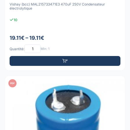
Vishay (bcc) MAL215733471E3 470uF 250V Condensateur
électrolytique
10
19.11€ – 19.11€
Quantité:
Min: 1
PDF