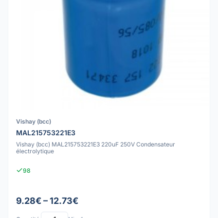
Vishay (bcc)
MAL215753221E3
Vishay (bcc) MAL215753221E3 220uF 250V Condensateur
électrolytique
98
9.28€ – 12.73€