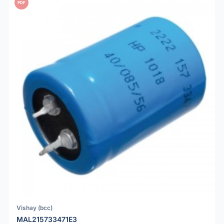
PDF
Vishay (bcc)
MAL215733471E3