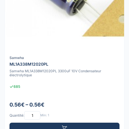
Samwha
ML1A338M12020PL
Samwha ML1A338M12020PL 3300uF 10V Condensateur
électrolytique
685
0.56€ – 0.56€
Quantité:
Min: 1