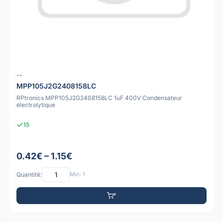
--
MPP105J2G2408158LC
RPtronics MPP105J2G2408158LC 1uF 400V Condensateur
électrolytique
15
0.42€ – 1.15€
Quantité:
Min: 1