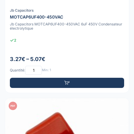
Jb Capacitors
MOTCAP6UF400-450VAC
Jb Capacitors MOTCAP6UF400-450VAC 6uF 450V Condensateur
électrolytique
2
3.27€ – 5.07€
Quantité:
Min: 1
PDF