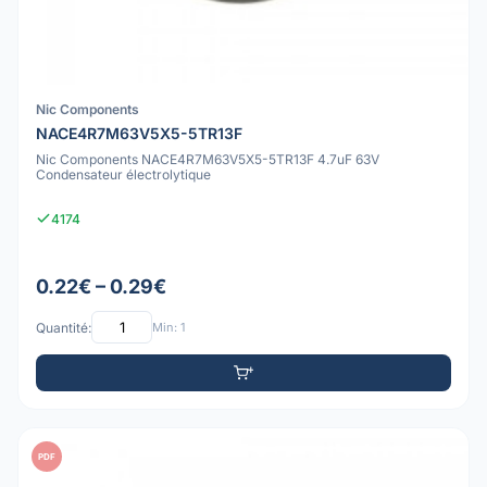
Nic Components
NACE4R7M63V5X5-5TR13F
Nic Components NACE4R7M63V5X5-5TR13F 4.7uF 63V
Condensateur électrolytique
4174
0.22€ – 0.29€
Quantité:
Min: 1
PDF