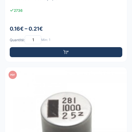
2736
0.16€ – 0.21€
Quantité:
Min: 1
PDF