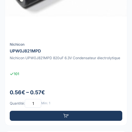
Nichicon
UPW0J821MPD
Nichicon UPW0J821MPD 820uF 6.3V Condensateur électrolytique
101
0.56€ – 0.57€
Quantité:
Min: 1