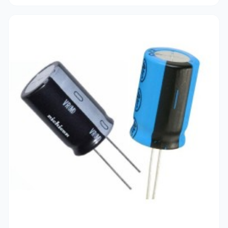
respecter la
polarité
indiquée sur le boîtier et choisissez
une tension de service (V) supérieure d'au moins 20% à la
tension réelle de votre circuit pour une sécurité
maximale.