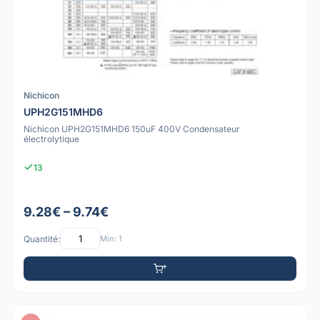
Nichicon
UPH2G151MHD6
Nichicon UPH2G151MHD6 150uF 400V Condensateur
électrolytique
13
9.28€ – 9.74€
Quantité:
Min: 1