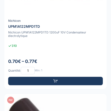
Nichicon
UPM1A122MPD1TD
Nichicon UPM1A122MPD1TD 1200uF 10V Condensateur
électrolytique
310
0.70€ – 0.77€
Quantité:
Min: 1
PDF