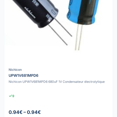
Nichicon
UPW1V681MPD6
Nichicon UPW1V681MPD6 680uF 1V Condensateur électrolytique
9
0.94€ – 0.94€