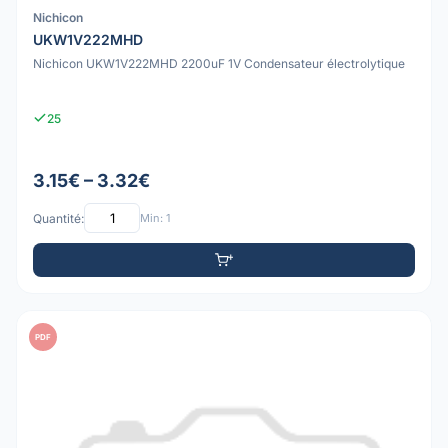
Nichicon
UKW1V222MHD
Nichicon UKW1V222MHD 2200uF 1V Condensateur électrolytique
25
3.15€ – 3.32€
Quantité:
Min: 1
PDF