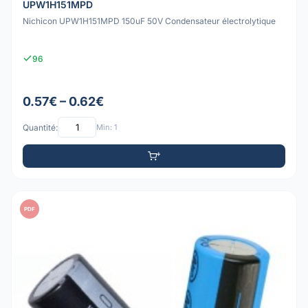
UPW1H151MPD
Nichicon UPW1H151MPD 150uF 50V Condensateur électrolytique
96
0.57€ – 0.62€
Quantité:
Min: 1
PDF