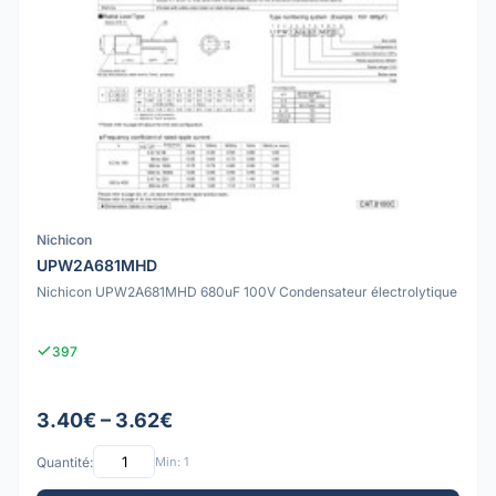
Nichicon
UPW2A681MHD
Nichicon UPW2A681MHD 680uF 100V Condensateur électrolytique
397
3.40€ – 3.62€
Quantité:
Min: 1