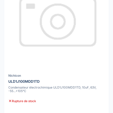
Nichicon
ULD1J100MDD1TD
Condensateur électrochimique ULD1J100MDD1TD, 10uF, 63V,
-55...+105°C
Rupture de stock