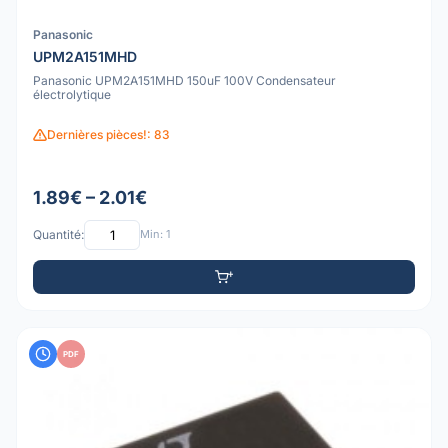
Panasonic
UPM2A151MHD
Panasonic UPM2A151MHD 150uF 100V Condensateur
électrolytique
Dernières pièces!: 83
1.89€ – 2.01€
Quantité:
Min: 1
PDF