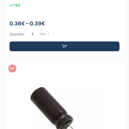
793
0.36€ – 0.39€
Quantité:
Min: 1
PDF