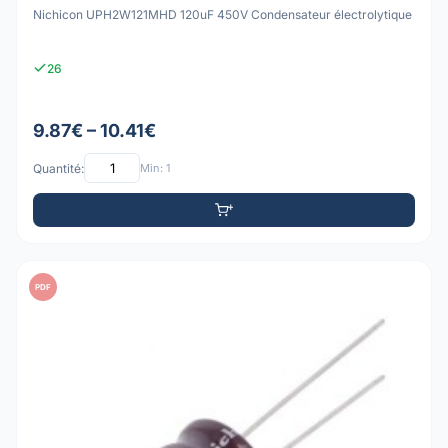
Nichicon UPH2W121MHD 120uF 450V Condensateur électrolytique
26
9.87€ – 10.41€
Quantité:
Min: 1
PDF