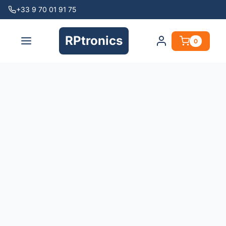
+33 9 70 01 91 75
RPtronics
0