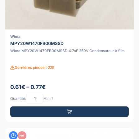
Wima
MPY20W1470FB00MSSD
Wima MPY20W1470FB00MSSD 4.7nF 250V Condensateur à film
Dernières pièces!: 225
0.61€ – 0.77€
Quantité:
Min: 1
PDF