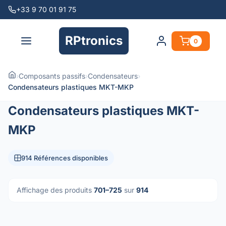
+33 9 70 01 91 75
RPtronics
0
›
Composants passifs
›
Condensateurs
›
Condensateurs plastiques MKT-MKP
Condensateurs plastiques MKT-
MKP
914 Références disponibles
Affichage des produits
701–725
sur
914