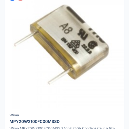
Wima
MPY20W2100FC00MSSD
Wima MPY20W2100FC00MSSD 10nF 250V Condensateur à film