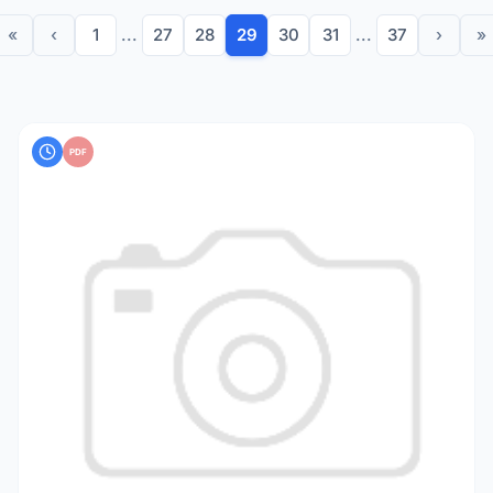
«
‹
1
...
27
28
29
30
31
...
37
›
»
PDF