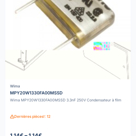
Wima
MPY20W1330FA00MSSD
Wima MPY20W1330FA00MSSD 3.3nF 250V Condensateur à film
Dernières pièces!: 12
1.14€ – 1.14€