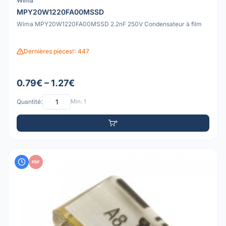
Wima
MPY20W1220FA00MSSD
Wima MPY20W1220FA00MSSD 2.2nF 250V Condensateur à film
Dernières pièces!: 447
0.79€ – 1.27€
Quantité:
Min: 1
PDF