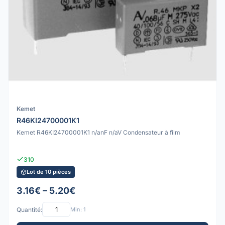
Kemet
R46KI24700001K1
Kemet R46KI24700001K1 n/anF n/aV Condensateur à film
310
Lot de 10 pièces
3.16€ – 5.20€
Quantité:
Min: 1