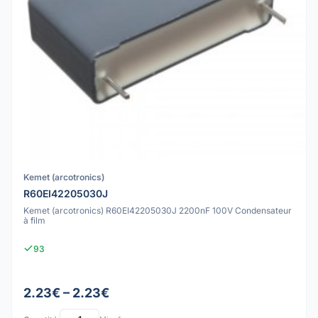
Kemet (arcotronics)
R60EI42205030J
Kemet (arcotronics) R60EI42205030J 2200nF 100V Condensateur
à film
93
2.23€ – 2.23€