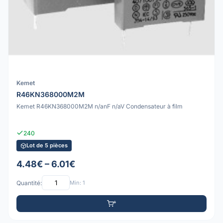
Kemet
R46KN368000M2M
Kemet R46KN368000M2M n/anF n/aV Condensateur à film
240
Lot de 5 pièces
4.48€ – 6.01€
Quantité:
Min: 1