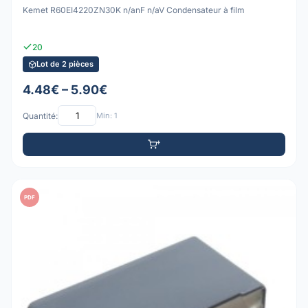
Kemet R60EI4220ZN30K n/anF n/aV Condensateur à film
20
Lot de 2 pièces
4.48€ – 5.90€
Quantité:
Min: 1
PDF