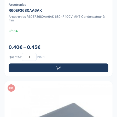
Arcotronics
R60EF3680AA6AK
Arcotronics R60EF3680AA6AK 680nF 100V MKT Condensateur à
film
164
0.40€ – 0.45€
Quantité:
Min: 1
PDF