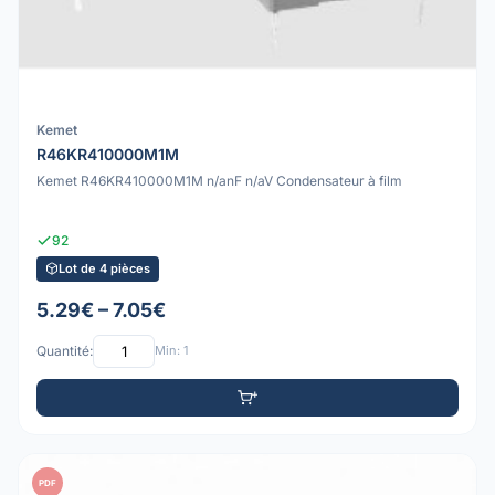
Kemet
R46KR410000M1M
Kemet R46KR410000M1M n/anF n/aV Condensateur à film
92
Lot de 4 pièces
5.29€ – 7.05€
Quantité:
Min: 1
PDF