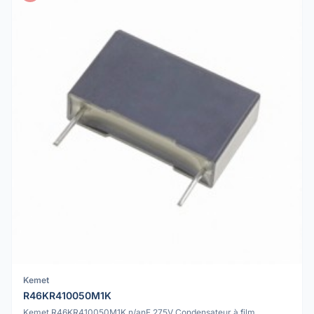
Kemet
R46KR410050M1K
Kemet R46KR410050M1K n/anF 275V Condensateur à film