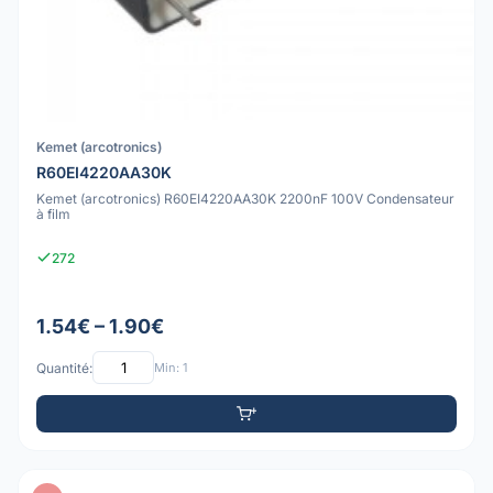
Kemet (arcotronics)
R60EI4220AA30K
Kemet (arcotronics) R60EI4220AA30K 2200nF 100V Condensateur
à film
272
1.54€ – 1.90€
Quantité:
Min: 1