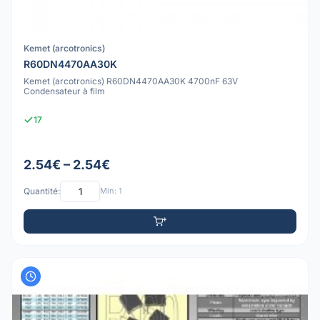
Kemet (arcotronics)
R60DN4470AA30K
Kemet (arcotronics) R60DN4470AA30K 4700nF 63V
Condensateur à film
17
2.54€ – 2.54€
Quantité:
Min: 1