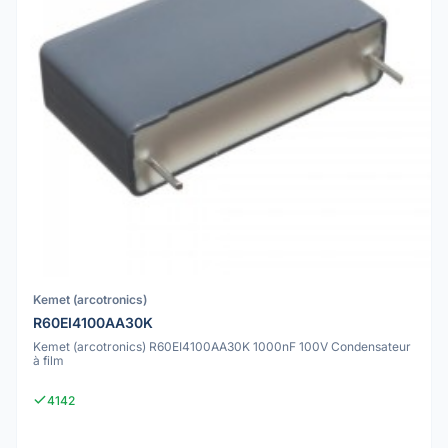
Kemet (arcotronics)
R60EI4100AA30K
Kemet (arcotronics) R60EI4100AA30K 1000nF 100V Condensateur
à film
4142