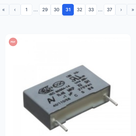
«
‹
1
...
29
30
31
32
33
...
37
›
»
PDF