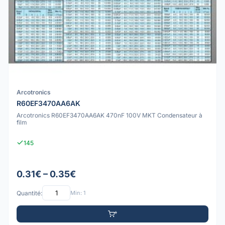
Arcotronics
R60EF3470AA6AK
Arcotronics R60EF3470AA6AK 470nF 100V MKT Condensateur à
film
145
0.31€ – 0.35€
Quantité:
Min: 1