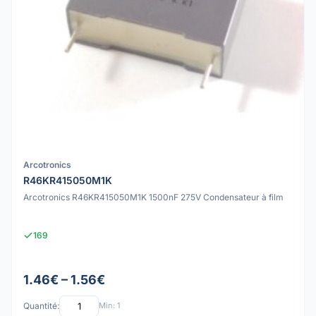
Arcotronics
R46KR415050M1K
Arcotronics R46KR415050M1K 1500nF 275V Condensateur à film
169
1.46€ – 1.56€
Quantité:
Min: 1