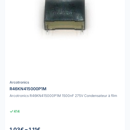
Arcotronics
R46KN415000P1M
Arcotronics R46KN415000P1M 1500nF 275V Condensateur à film
414
1.03€ – 1.11€