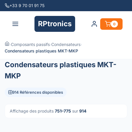
+33 9 70 01 91 75
RPtronics
0
›
Composants passifs
›
Condensateurs
›
Condensateurs plastiques MKT-MKP
Condensateurs plastiques MKT-
MKP
914 Références disponibles
Affichage des produits
751–775
sur
914