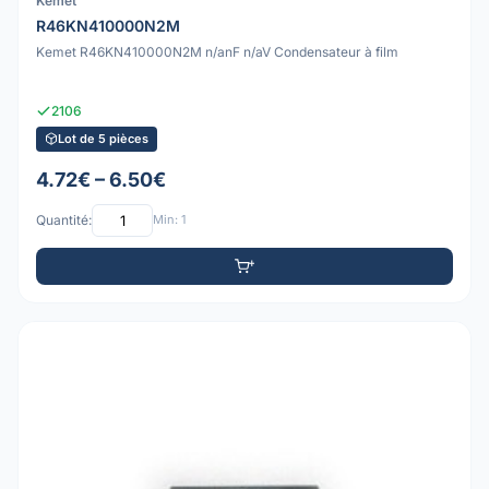
Kemet
R46KN410000N2M
Kemet R46KN410000N2M n/anF n/aV Condensateur à film
2106
Lot de 5 pièces
4.72€ – 6.50€
Quantité:
Min: 1