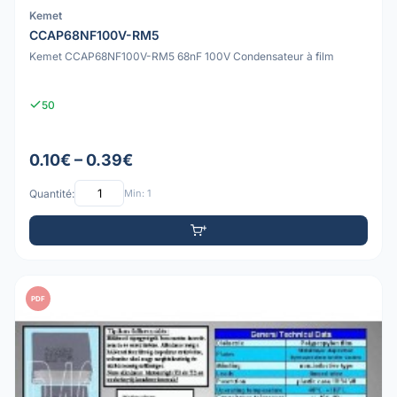
Kemet
CCAP68NF100V-RM5
Kemet CCAP68NF100V-RM5 68nF 100V Condensateur à film
50
0.10€ – 0.39€
Quantité:
Min: 1
PDF