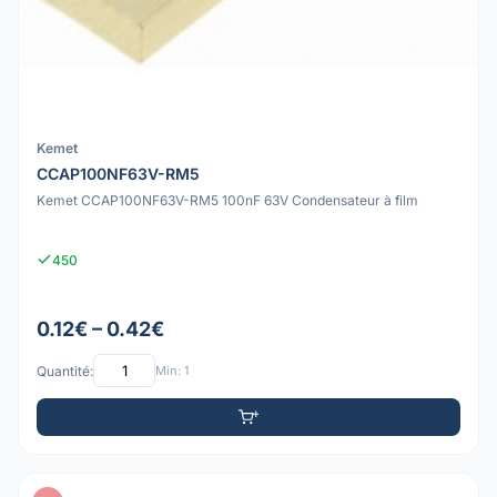
Kemet
CCAP100NF63V-RM5
Kemet CCAP100NF63V-RM5 100nF 63V Condensateur à film
450
0.12€ – 0.42€
Quantité:
Min: 1