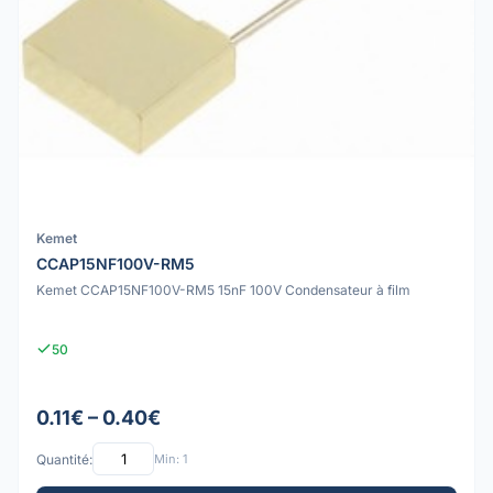
Kemet
CCAP15NF100V-RM5
Kemet CCAP15NF100V-RM5 15nF 100V Condensateur à film
50
0.11€ – 0.40€
Quantité:
Min: 1