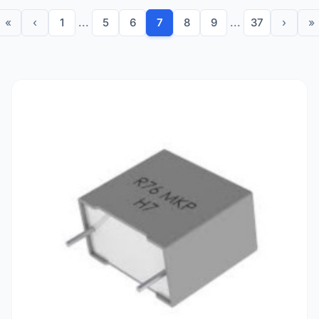
«
‹
1
...
5
6
7
8
9
...
37
›
»