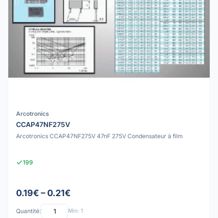
Arcotronics
CCAP47NF275V
Arcotronics CCAP47NF275V 47nF 275V Condensateur à film
199
0.19€ – 0.21€
Quantité:
Min: 1