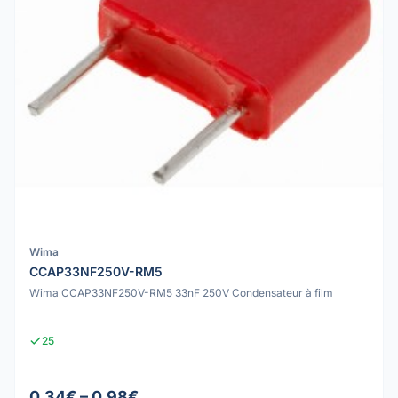
Wima
CCAP33NF250V-RM5
Wima CCAP33NF250V-RM5 33nF 250V Condensateur à film
25
0.34€ – 0.98€