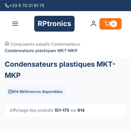
+33 9 70 01 91 75
RPtronics
0
›
Composants passifs
›
Condensateurs
›
Condensateurs plastiques MKT-MKP
Condensateurs plastiques MKT-
MKP
914 Références disponibles
Affichage des produits
151–175
sur
914