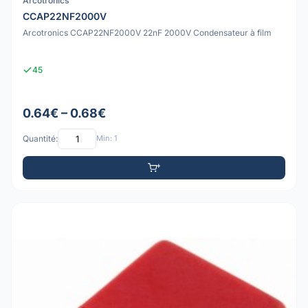
Arcotronics
CCAP22NF2000V
Arcotronics CCAP22NF2000V 22nF 2000V Condensateur à film
45
0.64€ – 0.68€
Quantité:
Min: 1