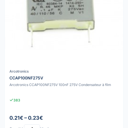
Arcotronics
CCAP100NF275V
Arcotronics CCAP100NF275V 100nF 275V Condensateur à film
383
0.21€ – 0.23€