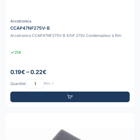
Arcotronics
CCAP47NF275V-B
Arcotronics CCAP47NF275V-B 47nF 275V Condensateur à film
214
0.19€ – 0.22€
Quantité:
Min: 1