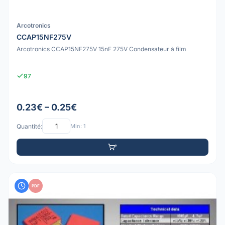
Arcotronics
CCAP15NF275V
Arcotronics CCAP15NF275V 15nF 275V Condensateur à film
97
0.23€ – 0.25€
Quantité:
Min: 1
PDF