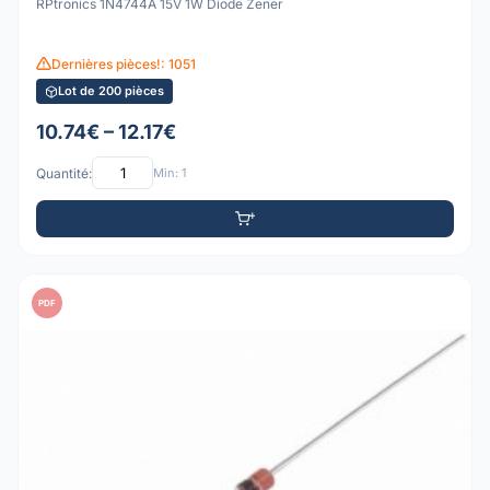
RPtronics 1N4744A 15V 1W Diode Zener
Dernières pièces!: 1051
Lot de 200 pièces
10.74€ – 12.17€
Quantité:
Min: 1
PDF