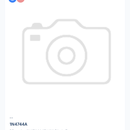
--
1N4744A