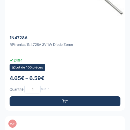
--
1N4728A
RPtronics 1N4728A 3V 1W Diode Zener
2494
Lot de 100 pièces
4.65€ – 6.59€
Quantité:
Min: 1
PDF