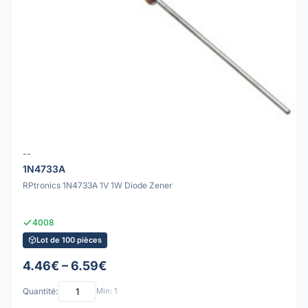
--
1N4733A
RPtronics 1N4733A 1V 1W Diode Zener
4008
Lot de 100 pièces
4.46€ – 6.59€
Quantité:
Min: 1