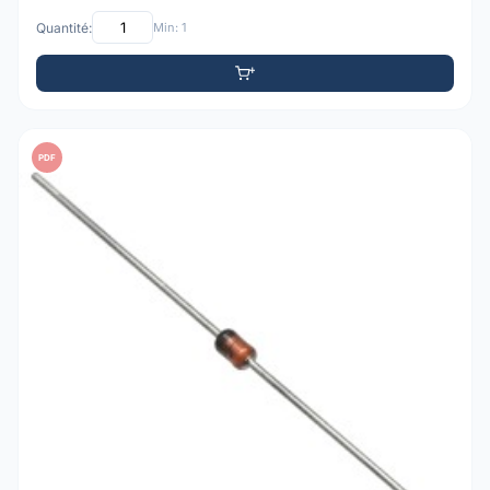
Quantité:
Min: 1
PDF