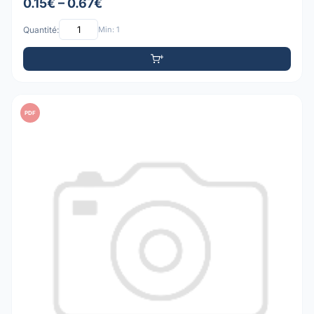
0.15€ – 0.67€
Quantité:
Min: 1
PDF