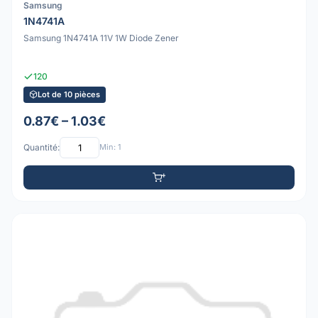
Samsung
1N4741A
Samsung 1N4741A 11V 1W Diode Zener
120
Lot de 10 pièces
0.87€ – 1.03€
Quantité:
Min: 1