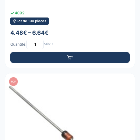
4092
Lot de 100 pièces
4.48€ – 6.64€
Quantité:
Min: 1
PDF