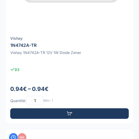
Vishay
1N4742A-TR
Vishay 1N4742A-TR 12V 1W Diode Zener
93
0.94€ – 0.94€
Quantité:
Min: 1
PDF