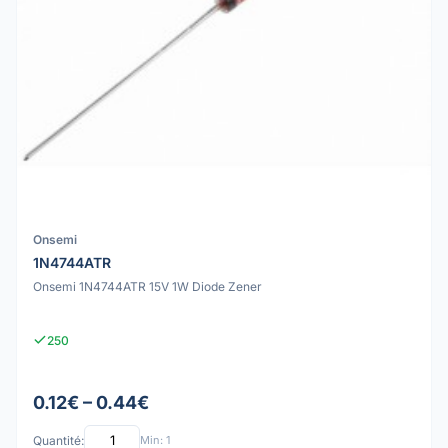
Onsemi
1N4744ATR
Onsemi 1N4744ATR 15V 1W Diode Zener
250
0.12€ – 0.44€
Quantité:
Min: 1