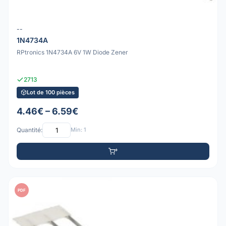
--
1N4734A
RPtronics 1N4734A 6V 1W Diode Zener
2713
Lot de 100 pièces
4.46€ – 6.59€
Quantité:
Min: 1
PDF