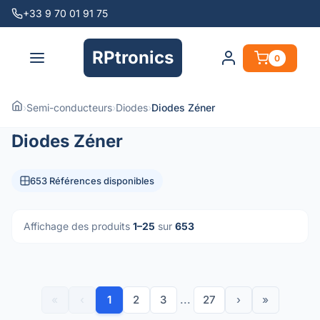
+33 9 70 01 91 75
RPtronics
0
›
Semi-conducteurs
›
Diodes
›
Diodes Zéner
Diodes Zéner
653 Références disponibles
Affichage des produits
1–25
sur
653
«
‹
1
2
3
...
27
›
»