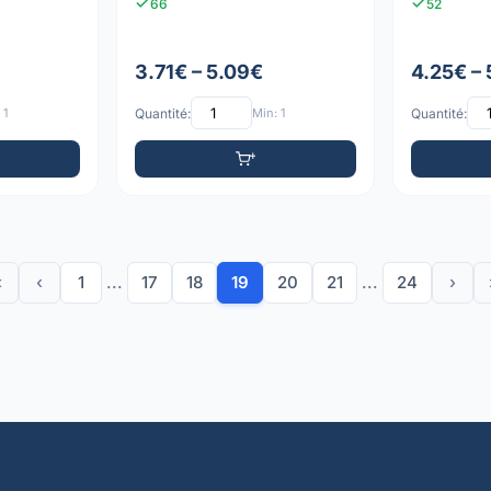
66
52
3.71€ – 5.09€
4.25€ –
 1
Quantité:
Min: 1
Quantité:
«
‹
1
...
17
18
19
20
21
...
24
›