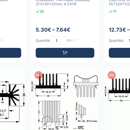
37.5x50x20mm, 6.3 K/W
5STS2XTO22
W
6.3 K/W, Bro
25
71
5.30€ – 7.64€
12.73€ –
 1
Quantité:
Min: 1
Quantité:
PDF
PDF