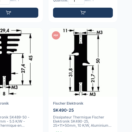
Min: 1
Quantité:
Min: 1
PDF
tronik
Fischer Elektronik
SK490-25
tronik SK489-50 -
Dissipateur Thermique Fischer
m - 5.5 K/W -
Elektronik SK490-25,
 Thermique en
25x11x50mm, 10 K/W, Aluminium
nodisé No
Anodisé Noir