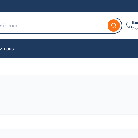
Be
Con
z-nous