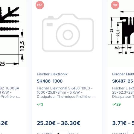
PDF
PDF
Fischer Elektronik
Fischer Elek
SK486-1000
SK487-25
K482-1000SA
Fischer Elektronik SK486-1000 -
Fischer Elek
 K/W -
1000x25.8x8mm - 5 K/W -
25x52.3x28m
Profilé en
Dissipateur Thermique Profilé en
Dissipateur
Aluminium A
Aluminium A
3
29
42€
25.20€ – 36.30€
3.71€ – 