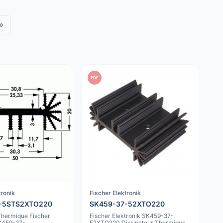
»
PDF
tronik
Fischer Elektronik
-5STS2XTO220
SK459-37-52XTO220
Thermique Fischer
Fischer Elektronik SK459-37-
SK459-37-
52XTO220 Dissipateur Thermique