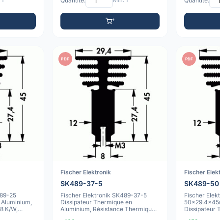
 1
Quantité:
Min: 1
Quantité:
PDF
PDF
Fischer Elektronik
Fischer Elek
SK489-37-5
SK489-50
489-25
Fischer Elektronik SK489-37-5
Fischer Elek
 Aluminium,
Dissipateur Thermique en
50x29.4x45m
8 K/W,
Aluminium, Résistance Thermique
Dissipateur
6,5 K/W, Rect
Aluminium A