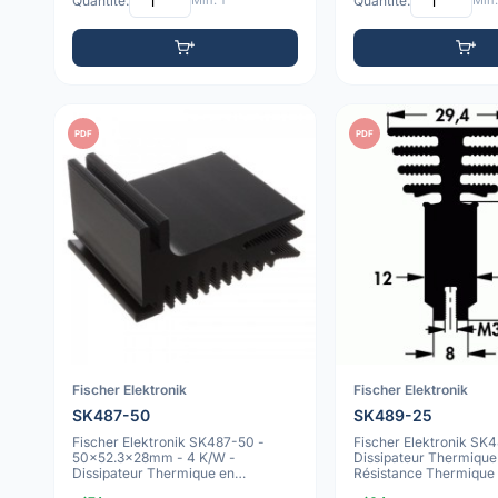
Quantité:
Min: 1
Quantité:
Min:
PDF
PDF
Fischer Elektronik
Fischer Elektronik
SK487-50
SK489-25
Fischer Elektronik SK487-50 -
Fischer Elektronik SK
50x52.3x28mm - 4 K/W -
Dissipateur Thermique
Dissipateur Thermique en
Résistance Thermique 
Aluminium Anodisé Noir
25x29.4x45m