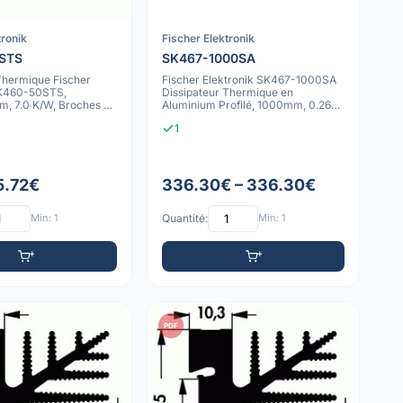
tronik
Fischer Elektronik
STS
SK467-1000SA
Thermique Fischer
Fischer Elektronik SK467-1000SA
SK460-50STS,
Dissipateur Thermique en
 7.0 K/W, Broches à
Aluminium Profilé, 1000mm, 0.26
 Fi
K/W
1
5.72€
336.30€ – 336.30€
Min: 1
Quantité:
Min: 1
PDF