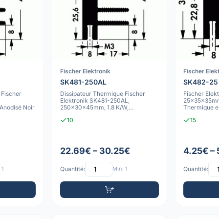
Fischer Elektronik
Fischer Elek
SK481-250AL
SK482-25
 Fischer
Dissipateur Thermique Fischer
Fischer Elek
Elektronik SK481-250AL,
25x35x35mm 
nodisé Noir
250x30x45mm, 1.8 K/W,
Thermique e
Aluminium, Anodisé Natur
Noir
10
15
22.69€ – 30.25€
4.25€ –
 1
Quantité:
Min: 1
Quantité: