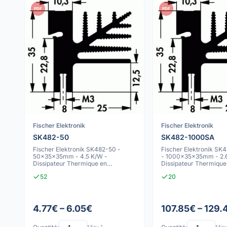
PDF
PDF
Fischer Elektronik
Fischer Elektronik
SK482-50
SK482-1000SA
Fischer Elektronik SK482-50 -
Fischer Elektronik S
50x35x35mm - 4.5 K/W -
- 1000x35x35mm - 2.6
Dissipateur Thermique en
Dissipateur Thermique 
Aluminium Anodisé Noir
Aluminiu
52
20
4.77€ – 6.05€
107.85€ – 129.