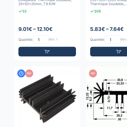
25x50x20mm, 7.9 K/W
Thermique Soudable,
25x50x20mm, 7.9 K/
53
309
9.01€ – 12.10€
5.83€ – 7.64€
Quantité:
Min: 1
Quantité:
Min:
PDF
PDF