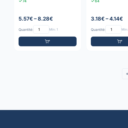
74
64
5.57€ – 8.28€
3.18€ – 4.14€
Quantité:
Min: 1
Quantité:
Min: