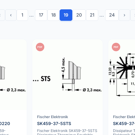
«
‹
1
...
17
18
19
20
21
...
24
›
PDF
PDF
Fischer Elektronik
Fischer Elek
O220
SK459-37-5STS
SK459-37
459-
Fischer Elektronik SK459-37-5STS
Dissipateur 
ateur
Dissipateur Thermique Soudable,
Elektronik 