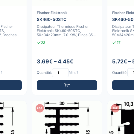
Fischer Elektronik
Fischer Elek
SK460-50STC
SK460-50
 Fischer
Dissipateur Thermique Fischer
Dissipateur 
TS,
Elektronik SK460-50STC,
Elektronik 
 Broches à
50x34x20mm, 7.0 K/W, Pince 35-
50x34x20mm,
01-57, Anodisé N
Souder, Trou
23
27
3.69€ – 4.45€
5.72€ – 
 1
Quantité:
Min: 1
Quantité:
PDF
PDF