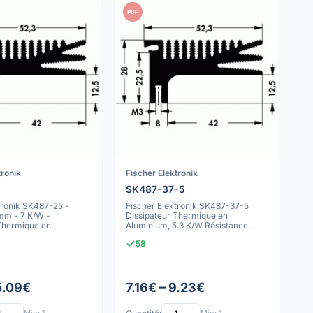
PDF
tronik
Fischer Elektronik
SK487-37-5
tronik SK487-25 -
Fischer Elektronik SK487-37-5
m - 7 K/W -
Dissipateur Thermique en
 Thermique en
Aluminium, 5.3 K/W Résistance
nodisé Noir
Thermique, Rect
58
5.09€
7.16€ – 9.23€