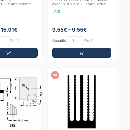
0, 37.5x50x20mm,
avec 2x Trous M3, 37.5x50x20mm,
ches à Soud
6.3 K/W
10
 15.91€
9.55€ – 9.55€
Min: 1
Quantité:
Min: 1
PDF