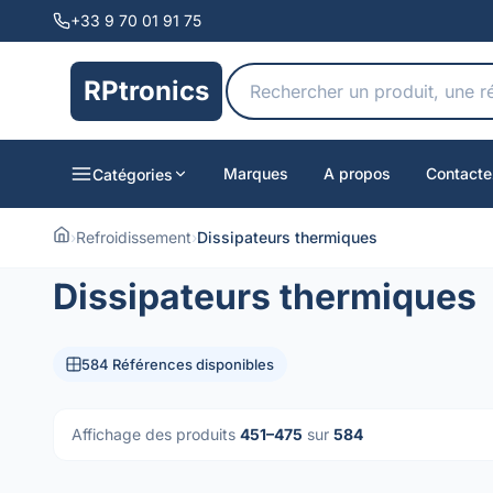
+33 9 70 01 91 75
RPtronics
Marques
A propos
Contacte
Catégories
›
Refroidissement
›
Dissipateurs thermiques
Dissipateurs thermiques
584 Références disponibles
Affichage des produits
451–475
sur
584