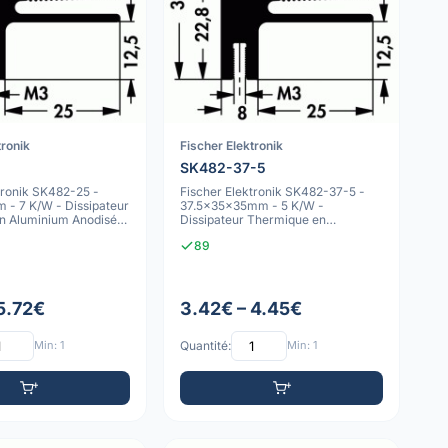
tronik
Fischer Elektronik
SK482-37-5
tronik SK482-25 -
Fischer Elektronik SK482-37-5 -
- 7 K/W - Dissipateur
37.5x35x35mm - 5 K/W -
n Aluminium Anodisé
Dissipateur Thermique en
Aluminium Anodisé No
89
 5.72€
3.42€ – 4.45€
Min: 1
Quantité:
Min: 1