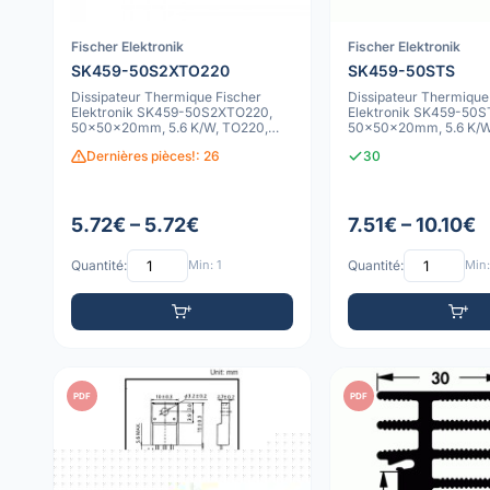
Fischer Elektronik
Fischer Elektronik
SK459-50S2XTO220
SK459-50STS
Dissipateur Thermique Fischer
Dissipateur Thermique
Elektronik SK459-50S2XTO220,
Elektronik SK459-50S
50x50x20mm, 5.6 K/W, TO220,
50x50x20mm, 5.6 K/W,
Anodisé Noir
Souder, Anodisé
Dernières pièces!: 26
30
5.72€ – 5.72€
7.51€ – 10.10€
Quantité:
Min: 1
Quantité:
Min:
PDF
PDF