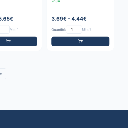
34
 5.65€
3.69€ – 4.44€
Min: 1
Quantité:
Min: 1
»