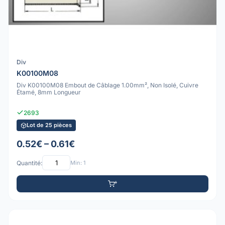
Div
K00100M08
Div K00100M08 Embout de Câblage 1.00mm², Non Isolé, Cuivre
Étamé, 8mm Longueur
2693
Lot de 25 pièces
0.52€ – 0.61€
Quantité:
Min: 1