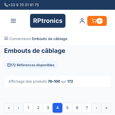
+33 9 70 01 91 75
RPtronics
0
›
Connecteurs
›
Embouts de câblage
Embouts de câblage
172 Références disponibles
Affichage des produits
76–100
sur
172
«
‹
1
2
3
4
5
6
7
›
»