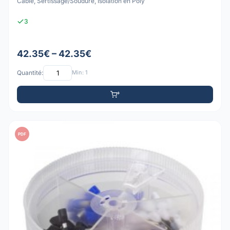
Câble, Sertissage/Soudure, Isolation en Poly
3
42.35€ – 42.35€
Quantité:
Min: 1
PDF