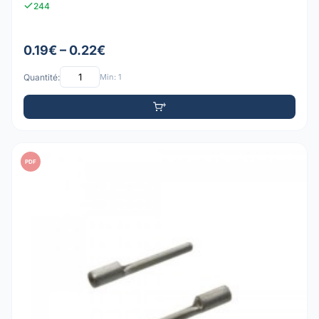
244
0.19€ – 0.22€
Quantité:
Min: 1
PDF