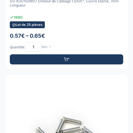
Div K00150M07 Embout de Câblage 1.5mm², Cuivre Étamé, 7mm
Longueur
1990
Lot de 25 pièces
0.57€ – 0.65€
Quantité:
Min: 1