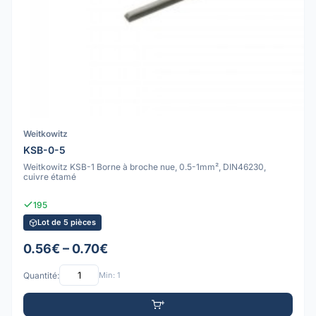
Weitkowitz
KSB-0-5
Weitkowitz KSB-1 Borne à broche nue, 0.5-1mm², DIN46230,
cuivre étamé
195
Lot de 5 pièces
0.56€ – 0.70€
Quantité:
Min: 1