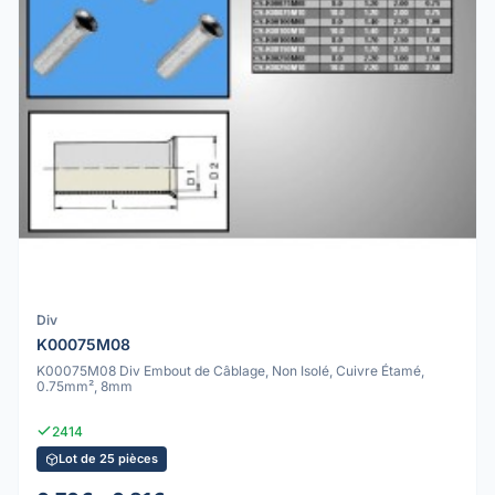
Div
K00075M08
K00075M08 Div Embout de Câblage, Non Isolé, Cuivre Étamé,
0.75mm², 8mm
2414
Lot de 25 pièces