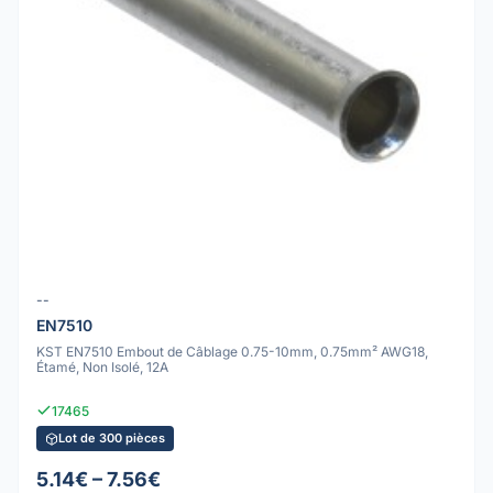
--
EN7510
KST EN7510 Embout de Câblage 0.75-10mm, 0.75mm² AWG18,
Étamé, Non Isolé, 12A
17465
Lot de 300 pièces
5.14€ – 7.56€