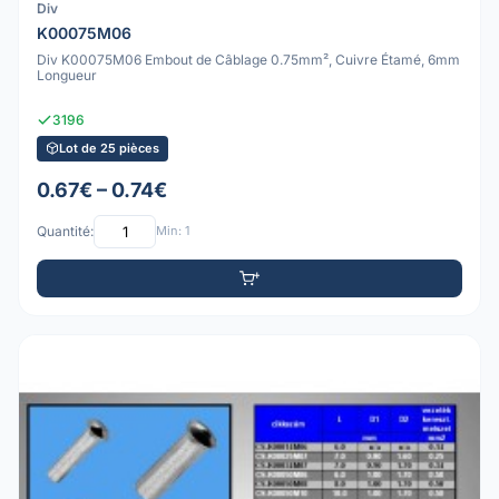
Div
K00075M06
Div K00075M06 Embout de Câblage 0.75mm², Cuivre Étamé, 6mm
Longueur
3196
Lot de 25 pièces
0.67€ – 0.74€
Quantité:
Min: 1