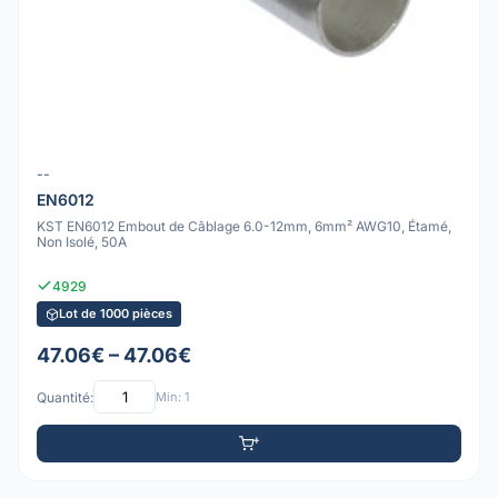
--
EN6012
KST EN6012 Embout de Câblage 6.0-12mm, 6mm² AWG10, Étamé,
Non Isolé, 50A
4929
Lot de 1000 pièces
47.06€ – 47.06€
Quantité:
Min: 1