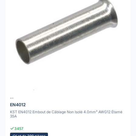
--
EN4012
KST EN4012 Embout de Câblage Non Isolé 4.0mm² AWG12 Étamé
35A
3457