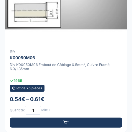
Div
K00050M06
Div K00050M06 Embout de Câblage 0.5mm², Cuivre Étamé,
6.0/1.35mm
1965
Lot de 25 pièces
0.54€ – 0.61€
Quantité:
Min: 1