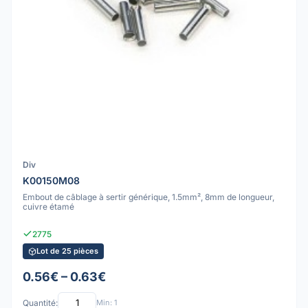
Div
K00150M08
Embout de câblage à sertir générique, 1.5mm², 8mm de longueur,
cuivre étamé
2775
Lot de 25 pièces
0.56€ – 0.63€
Quantité:
Min: 1