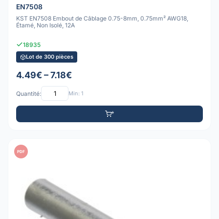
EN7508
KST EN7508 Embout de Câblage 0.75-8mm, 0.75mm² AWG18,
Étamé, Non Isolé, 12A
18935
Lot de 300 pièces
4.49€ – 7.18€
Quantité:
Min: 1
PDF