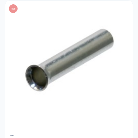
PDF
--