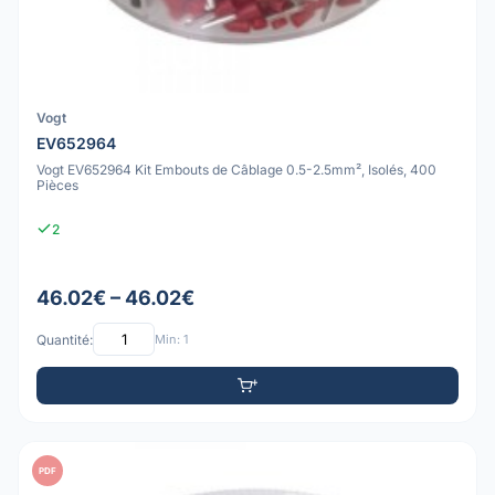
Vogt
EV652964
Vogt EV652964 Kit Embouts de Câblage 0.5-2.5mm², Isolés, 400
Pièces
2
46.02€ – 46.02€
Quantité:
Min: 1
PDF