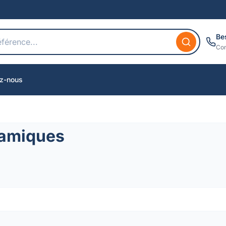
Be
Con
z-nous
ramiques