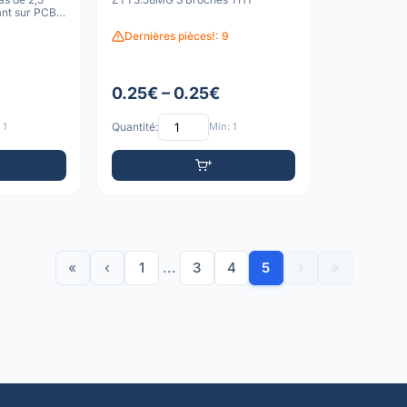
nt sur PCB,
Dernières pièces!: 9
0.25€ – 0.25€
 1
Quantité:
Min: 1
«
‹
1
...
3
4
5
›
»