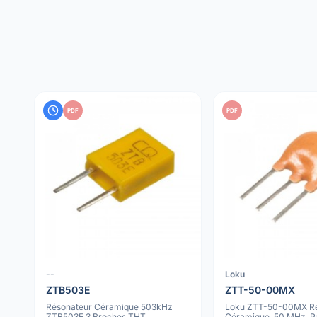
PDF
PDF
--
Loku
ZTB503E
ZTT-50-00MX
Résonateur Céramique 503kHz
Loku ZTT-50-00MX Ré
ZTB503E 3 Broches THT
Céramique, 50 MHz, Pa