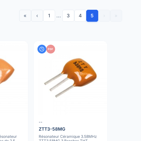
«
‹
1
...
3
4
5
›
»
PDF
--
ZTT3-58MG
sonateur
Résonateur Céramique 3.58MHz
s de 2,5
ZTT3.58MG 3 Broches THT