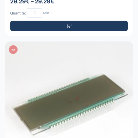
29.29€ – 29.29€
Quantité:
Min: 1
PDF