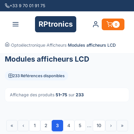
+33 9 70 01 91 75
RPtronics
0
›
Optoélectronique
›
Afficheurs
›
Modules afficheurs LCD
Modules afficheurs LCD
233 Références disponibles
Affichage des produits
51–75
sur
233
«
‹
1
2
3
4
5
...
10
›
»