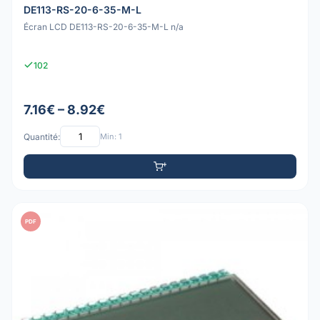
DE113-RS-20-6-35-M-L
Écran LCD DE113-RS-20-6-35-M-L n/a
102
7.16€ – 8.92€
Quantité:
Min: 1
PDF