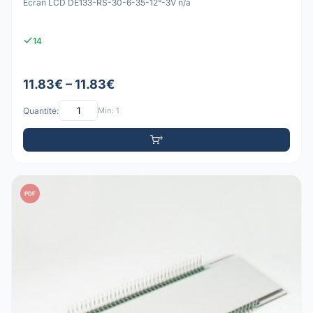
Écran LCD DE133-RS-30-6-35-12°-3V n/a
14
11.83€ – 11.83€
Quantité:
Min: 1
PDF