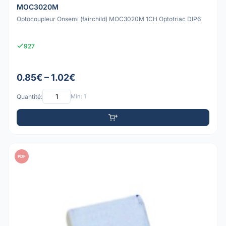
MOC3020M
Optocoupleur Onsemi (fairchild) MOC3020M 1CH Optotriac DIP6
927
0.85€ – 1.02€
Quantité:
Min: 1
PDF