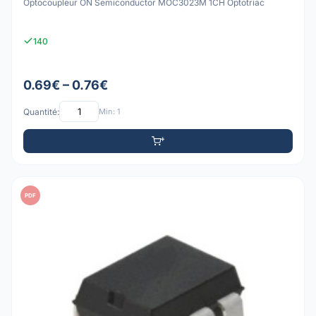
Optocoupleur ON Semiconductor MOC3023M 1CH Optotriac
140
0.69€ – 0.76€
Quantité:
Min: 1
PDF