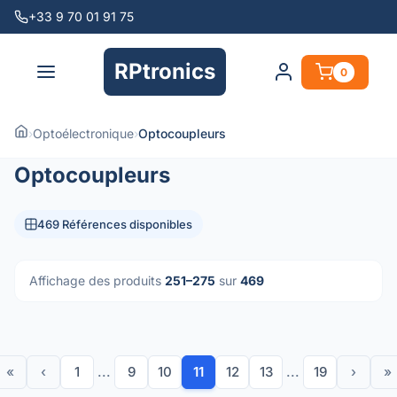
+33 9 70 01 91 75
RPtronics
0
›
Optoélectronique
›
Optocoupleurs
Optocoupleurs
469 Références disponibles
Affichage des produits
251–275
sur
469
«
‹
1
...
9
10
11
12
13
...
19
›
»