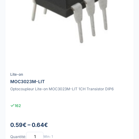
Lite-on
MOC3023M-LIT
Optocoupleur Lite-on MOC3023M-LIT 1CH Transistor DIP6
162
0.59€ – 0.64€
Quantité:
Min: 1