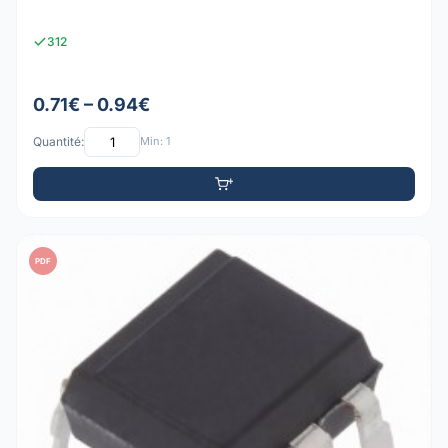
312
0.71€ – 0.94€
Quantité:
Min: 1
PDF