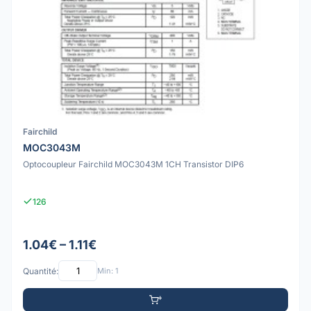
Fairchild
MOC3043M
Optocoupleur Fairchild MOC3043M 1CH Transistor DIP6
126
1.04€ – 1.11€
Quantité:
Min: 1