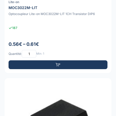
Lite-on
MOC3022M-LIT
Optocoupleur Lite-on MOC3022M-LIT 1CH Transistor DIP6
187
0.56€ – 0.61€
Quantité:
Min: 1