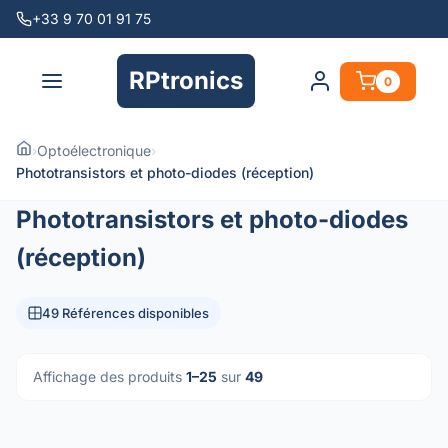
+33 9 70 01 91 75
RPtronics
0
›
Optoélectronique
›
Phototransistors et photo-diodes (réception)
Phototransistors et photo-diodes
(réception)
49 Références disponibles
Affichage des produits
1–25
sur
49