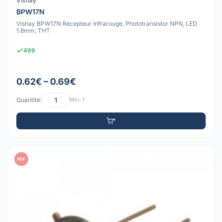
Vishay
BPW17N
Vishay BPW17N Récepteur Infrarouge, Phototransistor NPN, LED
1.8mm, THT
499
0.62€ – 0.69€
Quantité:
Min: 1
PDF