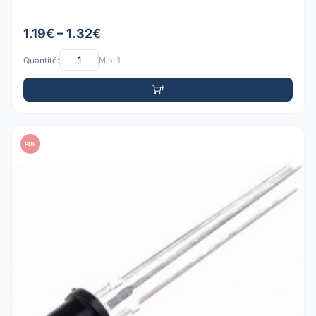
1.19€ – 1.32€
Quantité:
Min: 1
PDF