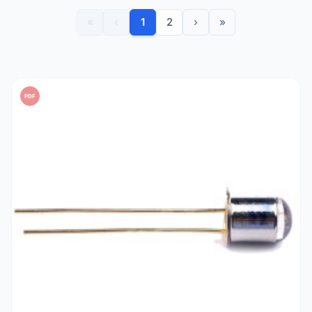
«
‹
1
2
›
»
PDF