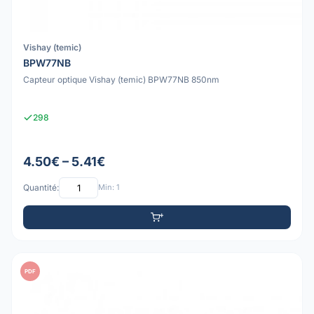
Vishay (temic)
BPW77NB
Capteur optique Vishay (temic) BPW77NB 850nm
298
4.50€ – 5.41€
Quantité:
Min: 1
PDF