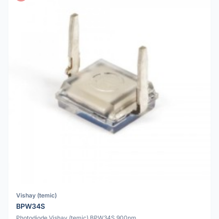
Vishay (temic)
BPW34S
Photodiode Vishay (temic) BPW34S 900nm