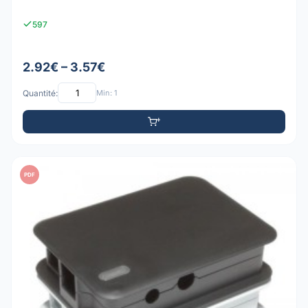
597
2.92€ – 3.57€
Quantité:
Min: 1
PDF