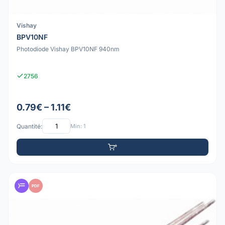
Vishay
BPV10NF
Photodiode Vishay BPV10NF 940nm
2756
0.79€ – 1.11€
Quantité:
Min: 1
PDF