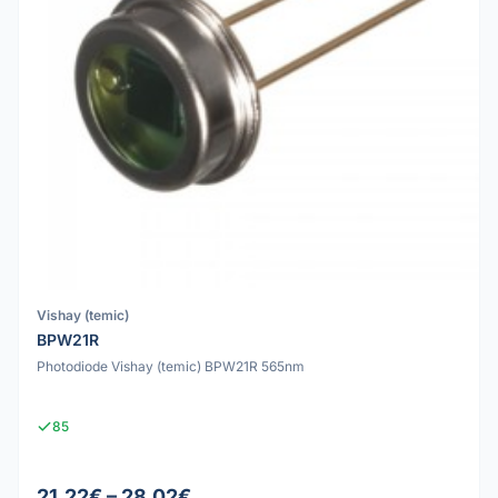
Vishay (temic)
BPW21R
Photodiode Vishay (temic) BPW21R 565nm
85
21.22€ – 28.02€