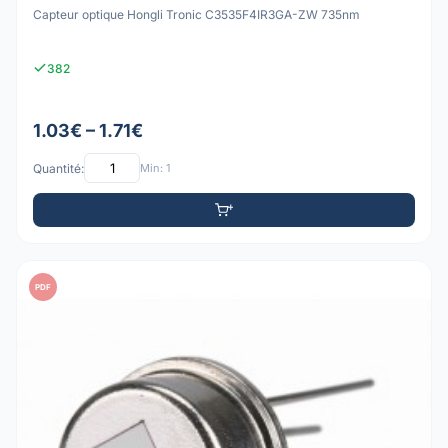
Capteur optique Hongli Tronic C3535F4IR3GA-ZW 735nm
382
1.03€ – 1.71€
Quantité:
Min: 1
PDF