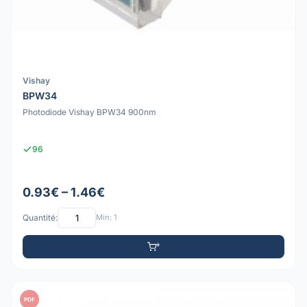
Vishay
BPW34
Photodiode Vishay BPW34 900nm
96
0.93€ – 1.46€
Quantité:
Min: 1
PDF