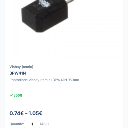
Vishay (temic)
BPW41N
Photodiode Vishay (temic) BPW41N 950nm
8568
0.74€ – 1.05€
Quantité:
Min: 1