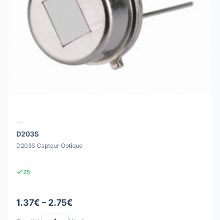
--
D203S
D203S Capteur Optique
25
1.37€ – 2.75€