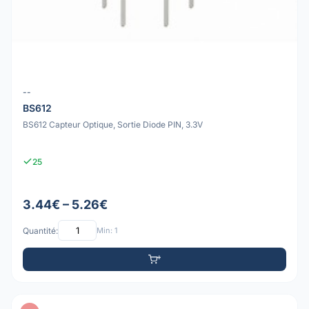
--
BS612
BS612 Capteur Optique, Sortie Diode PIN, 3.3V
25
3.44€ – 5.26€
Quantité:
Min: 1