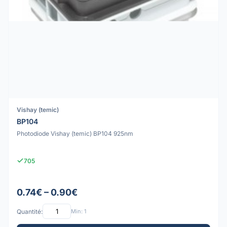
Vishay (temic)
BP104
Photodiode Vishay (temic) BP104 925nm
705
0.74€ – 0.90€
Quantité:
Min: 1