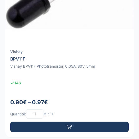
Vishay
BPV11F
Vishay BPV11F Phototransistor, 0.05A, 80V, 5mm
146
0.90€ – 0.97€
Quantité:
Min: 1