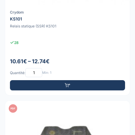
Crydom
KS101
Relais statique (SSR) KS101
28
10.61€ – 12.74€
Quantité:
Min: 1
PDF