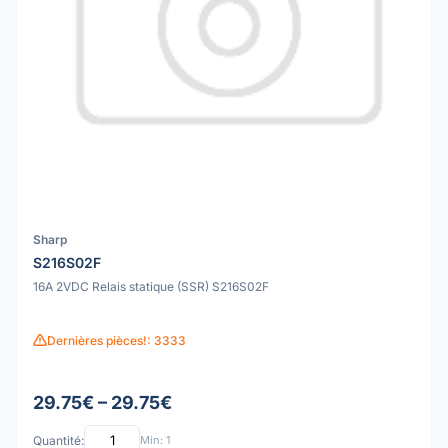
Sharp
S216S02F
16A 2VDC Relais statique (SSR) S216S02F
Dernières pièces!: 3333
29.75€ – 29.75€
Quantité:
Min: 1