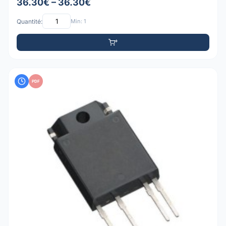
36.30€ – 36.30€
Quantité:
Min: 1
PDF