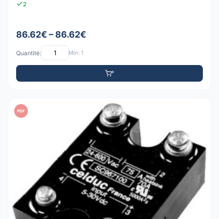
2
86.62€ – 86.62€
Quantité:
Min: 1
PDF