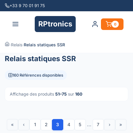
+33 9 70 01 91 75
RPtronics
0
›
Relais
›
Relais statiques SSR
Relais statiques SSR
160 Références disponibles
Affichage des produits
51–75
sur
160
«
‹
1
2
3
4
5
...
7
›
»