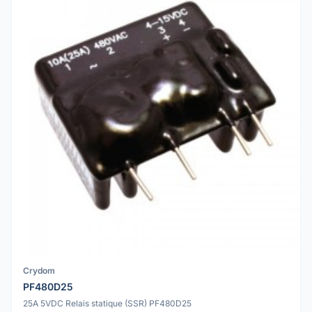
Crydom
PF480D25
25A 5VDC Relais statique (SSR) PF480D25