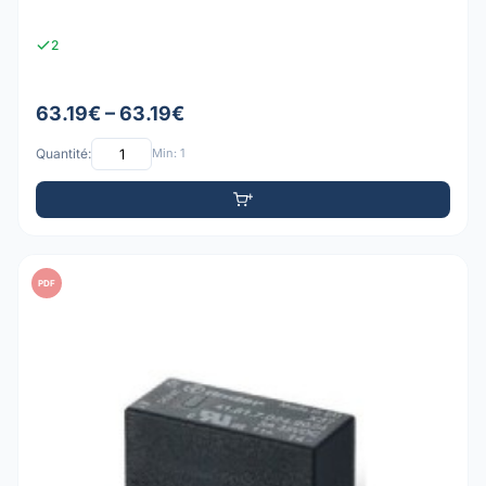
2
63.19€ – 63.19€
Quantité:
Min: 1
PDF