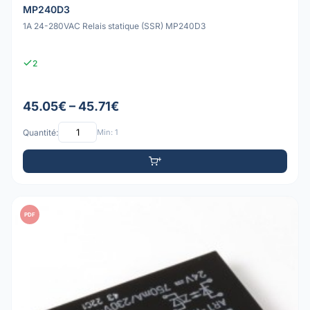
MP240D3
1A 24-280VAC Relais statique (SSR) MP240D3
2
45.05€ – 45.71€
Quantité:
Min: 1
PDF