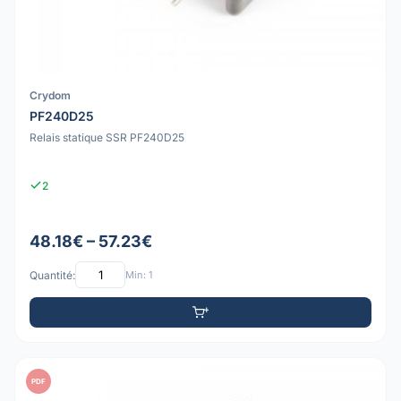
Crydom
PF240D25
Relais statique SSR PF240D25
2
48.18€ – 57.23€
Quantité:
Min: 1
PDF