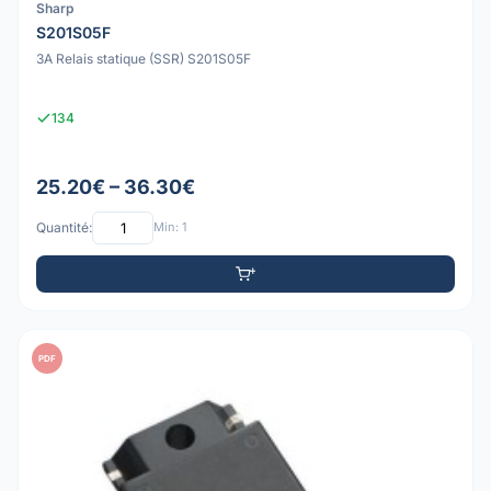
Sharp
S201S05F
3A Relais statique (SSR) S201S05F
134
25.20€ – 36.30€
Quantité:
Min: 1
PDF