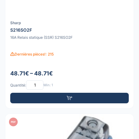
Sharp
S216SO2F
16A Relais statique (SSR) S216SO2F
Dernières pièces!: 215
48.71€ – 48.71€
Quantité:
Min: 1
PDF