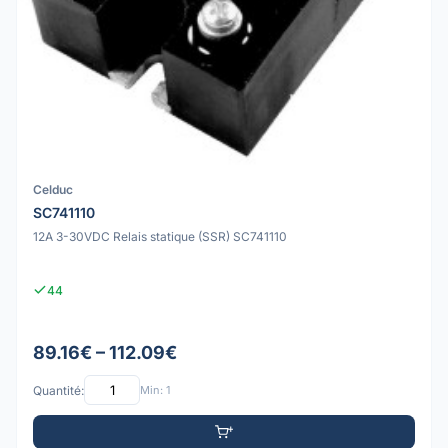
Celduc
SC741110
12A 3-30VDC Relais statique (SSR) SC741110
44
89.16€ – 112.09€
Quantité:
Min: 1