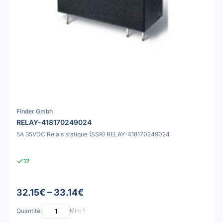
Finder Gmbh
RELAY-418170249024
5A 35VDC Relais statique (SSR) RELAY-418170249024
12
32.15€ – 33.14€
Quantité:
Min: 1