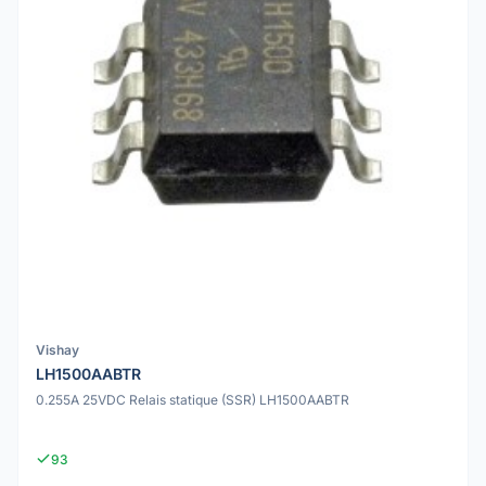
Vishay
LH1500AABTR
0.255A 25VDC Relais statique (SSR) LH1500AABTR
93