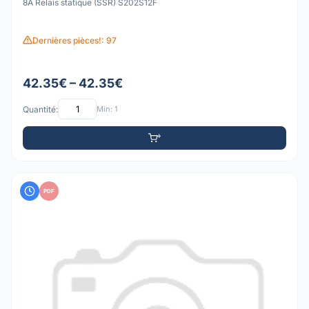
8A Relais statique (SSR) S202S12F
Dernières pièces!: 97
42.35€ – 42.35€
Quantité:
Min: 1
PDF