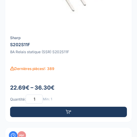
Sharp
S202S11F
8A Relais statique (SSR) S202S11F
Dernières pièces!: 389
22.69€ – 36.30€
Quantité:
Min: 1
PDF