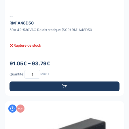
--
RM1A48D50
50A 42-530VAC Relais statique (SSR) RM1A48D50
Rupture de stock
91.05€ – 93.79€
Quantité:
Min: 1
PDF