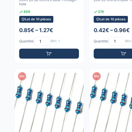
hole
469
319
Lot de 10 pièces
Lot de 10 pièces
0.85€ – 1.27€
0.42€ – 0.96€
Quantité:
Min: 1
Quantité:
Min:
PDF
PDF