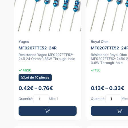
Yageo
Royal Ohm
MF0207FTE52-24R
MF0207FTE52-24
Résistance Yageo MF0207FTE52-
Résistance Royal Ohm
24R 24 Ohms 0.66W Through-hole
MF0207FTE52-24R9 2
0.6W Through-hole
4620
150
Lot de 10 pièces
0.42€ – 0.76€
0.13€ – 0.33€
Quantité:
Min: 1
Quantité:
Min: