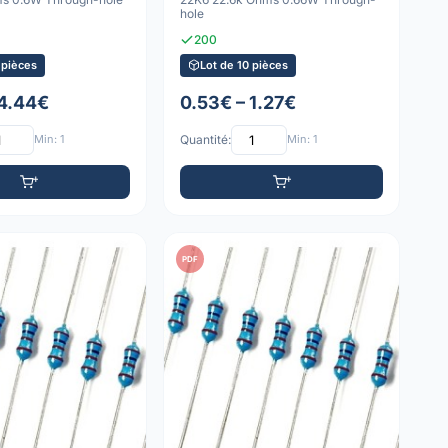
hole
200
 pièces
Lot de 10 pièces
 4.44€
0.53€ – 1.27€
Min: 1
Quantité:
Min: 1
PDF