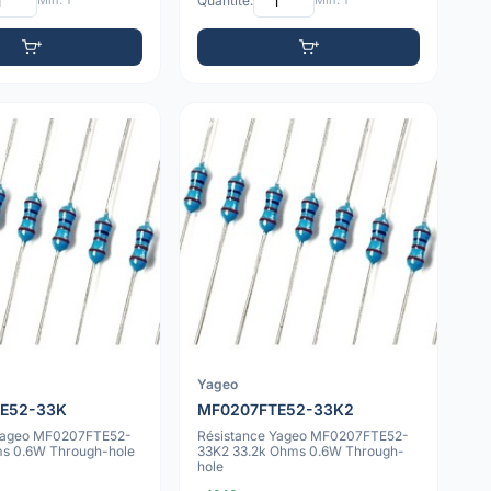
Min: 1
Quantité:
Min: 1
Yageo
E52-33K
MF0207FTE52-33K2
 Yageo MF0207FTE52-
Résistance Yageo MF0207FTE52-
s 0.6W Through-hole
33K2 33.2k Ohms 0.6W Through-
hole