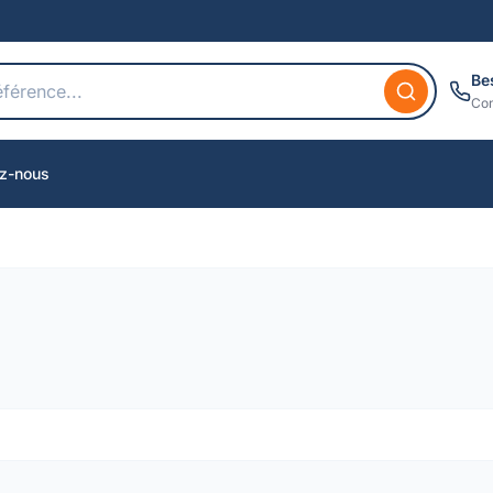
Be
Con
z-nous