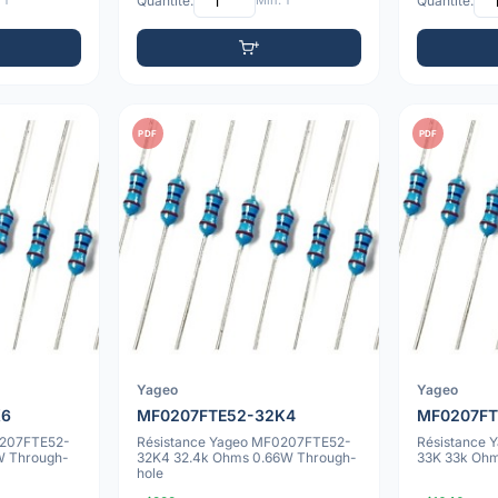
 1
Quantité:
Min: 1
Quantité:
PDF
PDF
Yageo
Yageo
K6
MF0207FTE52-32K4
MF0207FT
0207FTE52-
Résistance Yageo MF0207FTE52-
Résistance
W Through-
32K4 32.4k Ohms 0.66W Through-
33K 33k Ohm
hole