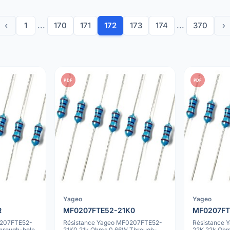
‹
1
...
170
171
172
173
174
...
370
›
PDF
PDF
Yageo
Yageo
R
MF0207FTE52-21K0
MF0207FT
0207FTE52-
Résistance Yageo MF0207FTE52-
Résistance
hrough-hole
21K0 21k Ohms 0.66W Through-
22K 22k Ohm