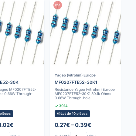
PDF
Yageo (vitrohm) Europe
E52-30K
MF0207FTE52-30K1
 Yageo MF0207FTE52-
Résistance Yageo (vitrohm) Europe
ms 0.66W Through-
MF0207FTE52-30K1 30.1k Ohms
0.66W Through-hole
3914
 pièces
Lot de 10 pièces
1.02€
0.27€ – 0.39€