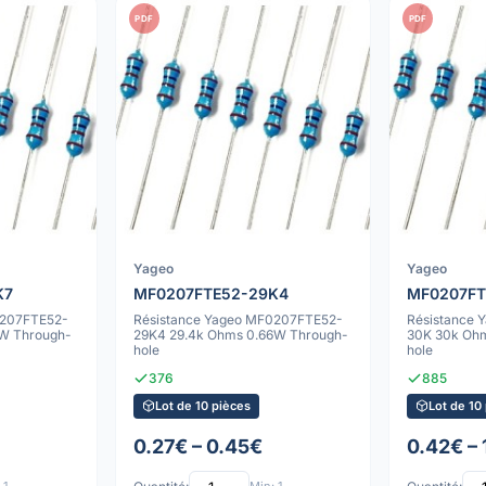
PDF
PDF
Yageo
Yageo
K7
MF0207FTE52-29K4
MF0207FT
0207FTE52-
Résistance Yageo MF0207FTE52-
Résistance
6W Through-
29K4 29.4k Ohms 0.66W Through-
30K 30k Oh
hole
hole
376
885
Lot de 10 pièces
Lot de 10
0.27€ – 0.45€
0.42€ – 