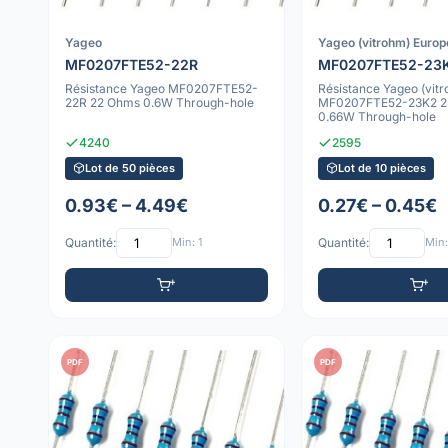
Yageo
Yageo (vitrohm) Europ
MF0207FTE52-22R
MF0207FTE52-23
Résistance Yageo MF0207FTE52-
Résistance Yageo (vit
22R 22 Ohms 0.6W Through-hole
MF0207FTE52-23K2 2
0.66W Through-hole
4240
2595
Lot de 50 pièces
Lot de 10 pièces
0.93€ – 4.49€
0.27€ – 0.45€
Quantité:
Min: 1
Quantité:
Min:
PDF
PDF