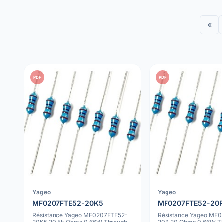
«
PDF
PDF
Yageo
Yageo
MF0207FTE52-20K5
MF0207FTE52-20
Résistance Yageo MF0207FTE52-
Résistance Yageo MF
20K5 20.5k Ohms 0.66W Through-
20R 20 Ohms 0.66W T