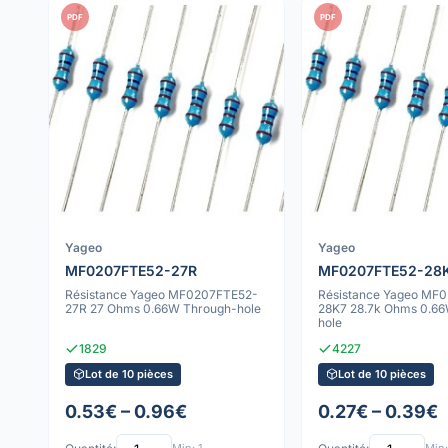
PDF
PDF
Yageo
Yageo
MF0207FTE52-27R
MF0207FTE52-28
Résistance Yageo MF0207FTE52-
Résistance Yageo MF
27R 27 Ohms 0.66W Through-hole
28K7 28.7k Ohms 0.6
hole
1829
4227
Lot de 10 pièces
Lot de 10 pièces
0.53€ – 0.96€
0.27€ – 0.39€