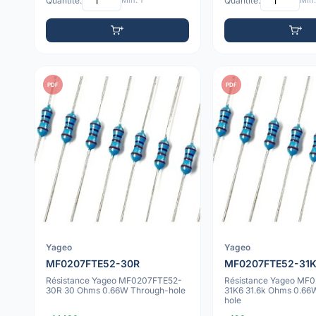
Quantité:
Min: 1
Quantité:
Min:
PDF
PDF
Yageo
Yageo
MF0207FTE52-30R
MF0207FTE52-31
Résistance Yageo MF0207FTE52-
Résistance Yageo MF
30R 30 Ohms 0.66W Through-hole
31K6 31.6k Ohms 0.66
hole