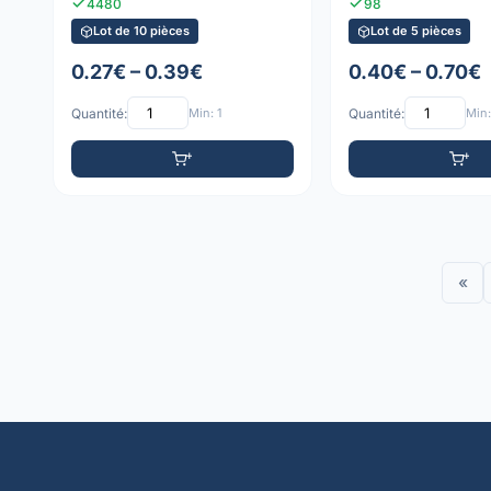
4480
98
Lot de 10 pièces
Lot de 5 pièces
0.27€ – 0.39€
0.40€ – 0.70€
Quantité:
Min: 1
Quantité:
Min:
«