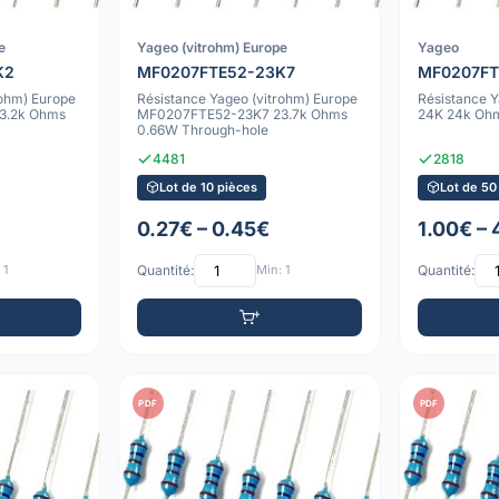
e
Yageo (vitrohm) Europe
Yageo
K2
MF0207FTE52-23K7
MF0207FT
rohm) Europe
Résistance Yageo (vitrohm) Europe
Résistance
3.2k Ohms
MF0207FTE52-23K7 23.7k Ohms
24K 24k Ohm
0.66W Through-hole
4481
2818
Lot de 10 pièces
Lot de 50
0.27€ – 0.45€
1.00€ – 
 1
Quantité:
Min: 1
Quantité:
PDF
PDF