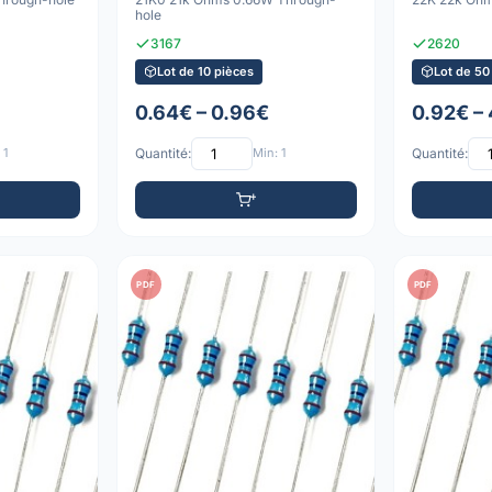
hole
3167
2620
Lot de 10 pièces
Lot de 50
0.64€ – 0.96€
0.92€ –
 1
Quantité:
Min: 1
Quantité:
PDF
PDF