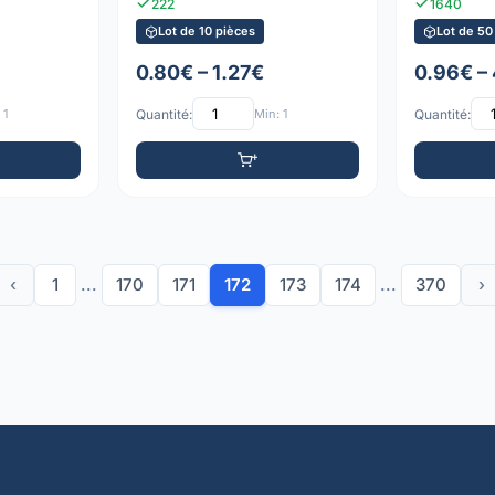
222
1640
Lot de 10 pièces
Lot de 50
0.80€ – 1.27€
0.96€ –
 1
Quantité:
Min: 1
Quantité:
‹
1
...
170
171
172
173
174
...
370
›