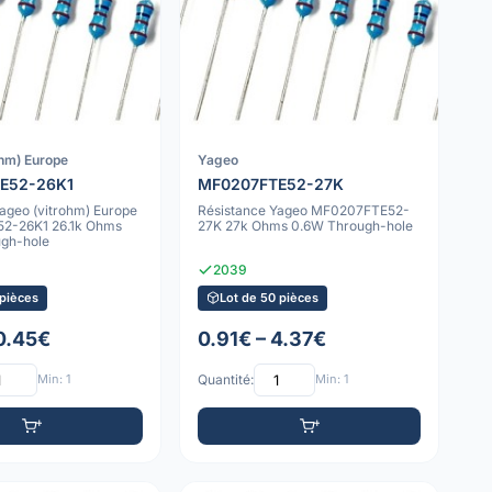
ohm) Europe
Yageo
E52-26K1
MF0207FTE52-27K
ageo (vitrohm) Europe
Résistance Yageo MF0207FTE52-
2-26K1 26.1k Ohms
27K 27k Ohms 0.6W Through-hole
gh-hole
2039
 pièces
Lot de 50 pièces
 0.45€
0.91€ – 4.37€
Min: 1
Quantité:
Min: 1