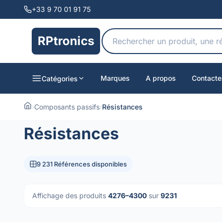
+33 9 70 01 91 75
RPtronics
Marques
A propos
Contacte
Catégories
›
Composants passifs
›
Résistances
Résistances
9 231 Références disponibles
Affichage des produits
4276–4300
sur
9231