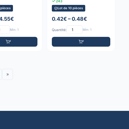
243
 pièces
Lot de 10 pièces
 4.55€
0.42€ – 0.48€
Min: 1
Quantité:
Min: 1
»