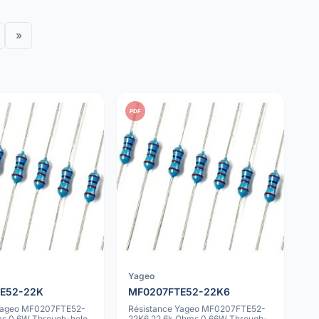
»
PDF
Yageo
E52-22K
MF0207FTE52-22K6
 Yageo MF0207FTE52-
Résistance Yageo MF0207FTE52-
s 0.6W Through-hole
22K6 22.6k Ohms 0.66W Through-