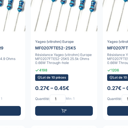
Yageo (vitrohm) Europe
Yageo (vitr
R9
MF0207FTE52-25K5
MF0207FT
Résistance Yageo (vitrohm) Europe
Résistance Y
4.9 Ohms
MF0207FTE52-25K5 25.5k Ohms
MF0207FTE5
0.66W Through-hole
0.66W Throu
4198
1206
Lot de 10 pièces
Lot de 10
0.27€ – 0.45€
0.27€ –
 1
Quantité:
Min: 1
Quantité: