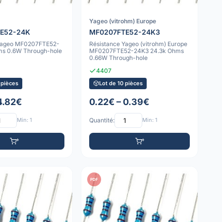
Yageo (vitrohm) Europe
E52-24K
MF0207FTE52-24K3
 Yageo MF0207FTE52-
Résistance Yageo (vitrohm) Europe
s 0.6W Through-hole
MF0207FTE52-24K3 24.3k Ohms
0.66W Through-hole
4407
 pièces
Lot de 10 pièces
4.82€
0.22€ – 0.39€
Min: 1
Quantité:
Min: 1
PDF