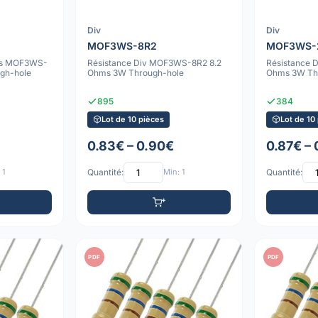
Div
Div
MOF3WS-8R2
MOF3WS-
ves MOF3WS-
Résistance Div MOF3WS-8R2 8.2
Résistance
gh-hole
Ohms 3W Through-hole
Ohms 3W Th
895
384
Lot de 10 pièces
Lot de 10
0.83€ – 0.90€
0.87€ –
 1
Quantité:
Min: 1
Quantité:
PDF
PDF