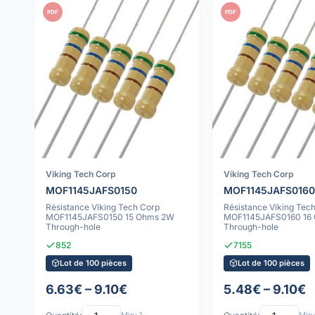
PDF
PDF
Viking Tech Corp
Viking Tech Corp
MOF1145JAFS0150
MOF1145JAFS0160
Résistance Viking Tech Corp
Résistance Viking Tec
MOF1145JAFS0150 15 Ohms 2W
MOF1145JAFS0160 16
Through-hole
Through-hole
852
7155
Lot de 100 pièces
Lot de 100 pièces
6.63€ – 9.10€
5.48€ – 9.10€