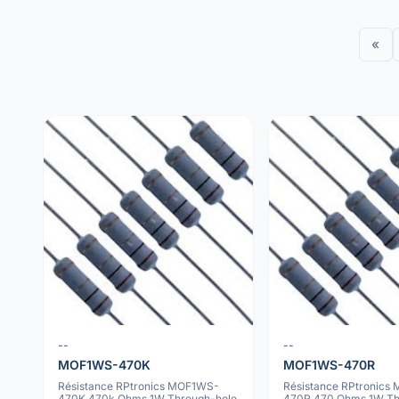
«
--
--
MOF1WS-470K
MOF1WS-470R
Résistance RPtronics MOF1WS-
Résistance RPtronics
470K 470k Ohms 1W Through-hole
470R 470 Ohms 1W Th