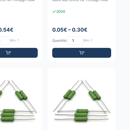
2000
 0.54€
0.05€ – 0.30€
Min: 1
Quantité:
Min: 1