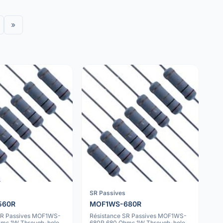
»
SR Passives
560R
MOF1WS-680R
SR Passives MOF1WS-
Résistance SR Passives MOF1WS-
hms 1W Through-hole
680R 680 Ohms 1W Through-hole