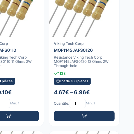
 Corp
Viking Tech Corp
AFS0110
MOF1145JAFS0120
iking Tech Corp
Résistance Viking Tech Corp
S0110 11 Ohms 2W
MOF1145JAFS0120 12 Ohms 2W
e
Through-hole
1133
0 pièces
Lot de 100 pièces
9.10€
4.67€ – 6.96€
Min: 1
Quantité:
Min: 1