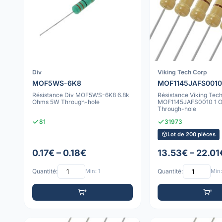
Div
Viking Tech Corp
MOF5WS-6K8
MOF1145JAFS0010
Résistance Div MOF5WS-6K8 6.8k
Résistance Viking Tec
Ohms 5W Through-hole
MOF1145JAFS0010 1 
Through-hole
81
31973
Lot de 200 pièces
0.17€ – 0.18€
13.53€ – 22.01
Quantité:
Min: 1
Quantité:
Min: