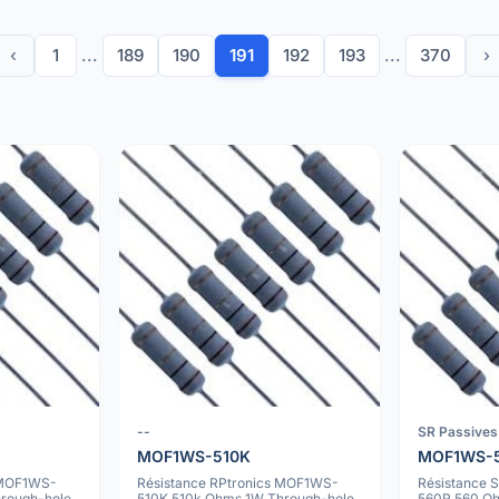
‹
1
...
189
190
191
192
193
...
370
›
--
SR Passives
MOF1WS-510K
MOF1WS-
 MOF1WS-
Résistance RPtronics MOF1WS-
Résistance 
rough-hole
510K 510k Ohms 1W Through-hole
560R 560 O