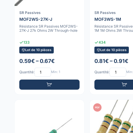
SR Passives
SR Passives
MOF2WS-27K-J
MOF3WS-1M
Résistance SR Passives MOF2WS-
Résistance SR Passi
27K-J 27k Ohms 2W Through-hole
1M 1M Ohms 3W Throu
133
434
Lot de 10 pièces
Lot de 10 pièces
0.59€ – 0.67€
0.81€ – 0.91€
Quantité:
Min: 1
Quantité:
Min:
PDF