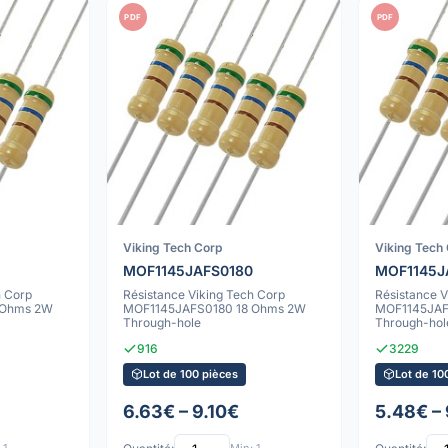
PDF
PDF
Viking Tech Corp
Viking Tech
MOF1145JAFS0180
MOF1145J
h Corp
Résistance Viking Tech Corp
Résistance V
 Ohms 2W
MOF1145JAFS0180 18 Ohms 2W
MOF1145JA
Through-hole
Through-hol
916
3229
Lot de 100 pièces
Lot de 10
6.63€ – 9.10€
5.48€ – 