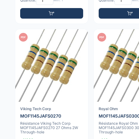
Quantité:
Min: 1
Quantité:
Min:
PDF
PDF
Viking Tech Corp
Royal Ohm
MOF1145JAFS0270
MOF1145JAFS030
Résistance Viking Tech Corp
Résistance Royal Ohm
MOF1145JAFS0270 27 Ohms 2W
MOF1145JAFS0300 3
Through-hole
Through-hole