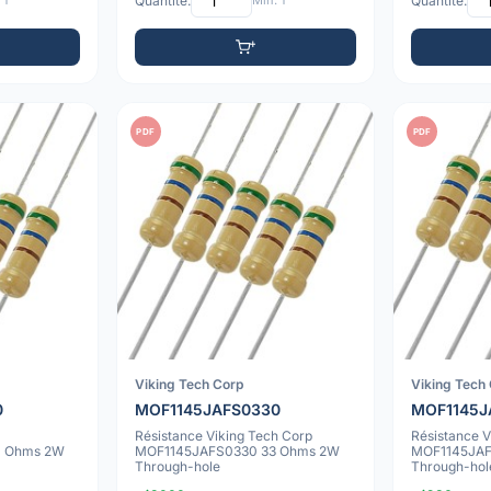
 1
Quantité:
Min: 1
Quantité:
PDF
PDF
Viking Tech Corp
Viking Tech
0
MOF1145JAFS0330
MOF1145J
Résistance Viking Tech Corp
Résistance V
0 Ohms 2W
MOF1145JAFS0330 33 Ohms 2W
MOF1145JAF
Through-hole
Through-hol