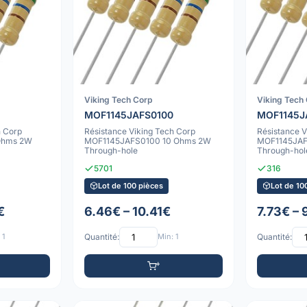
Viking Tech Corp
Viking Tech
MOF1145JAFS0100
MOF1145J
h Corp
Résistance Viking Tech Corp
Résistance V
Ohms 2W
MOF1145JAFS0100 10 Ohms 2W
MOF1145JAF
Through-hole
Through-hol
5701
316
Lot de 100 pièces
Lot de 10
€
6.46€ – 10.41€
7.73€ – 
 1
Quantité:
Min: 1
Quantité: