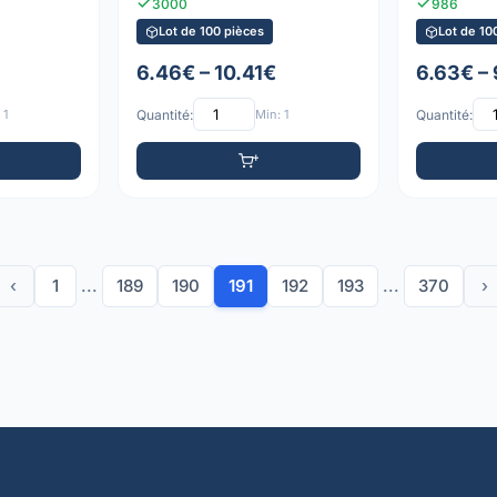
3000
986
Lot de 100 pièces
Lot de 10
6.46€ – 10.41€
6.63€ – 
 1
Quantité:
Min: 1
Quantité:
‹
1
...
189
190
191
192
193
...
370
›