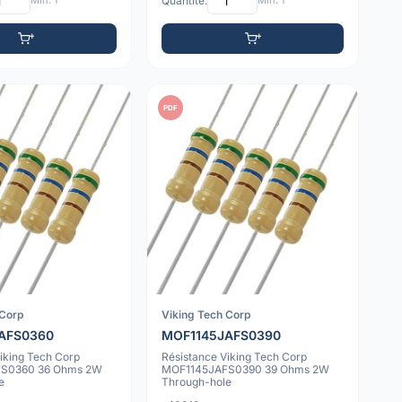
Min: 1
Quantité:
Min: 1
PDF
 Corp
Viking Tech Corp
AFS0360
MOF1145JAFS0390
iking Tech Corp
Résistance Viking Tech Corp
S0360 36 Ohms 2W
MOF1145JAFS0390 39 Ohms 2W
e
Through-hole