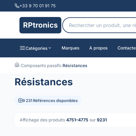
+33 9 70 01 91 75
RPtronics
Marques
A propos
Contacte
Catégories
›
Composants passifs
›
Résistances
Résistances
9 231 Références disponibles
Affichage des produits
4751–4775
sur
9231