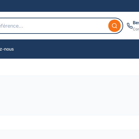
Be
Con
z-nous