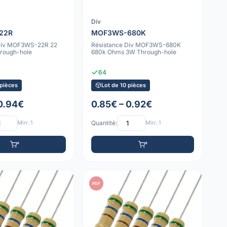
Div
22R
MOF3WS-680K
 Div MOF3WS-22R 22
Résistance Div MOF3WS-680K
rough-hole
680k Ohms 3W Through-hole
64
 pièces
Lot de 10 pièces
 0.94€
0.85€ – 0.92€
Min: 1
Quantité:
Min: 1
PDF