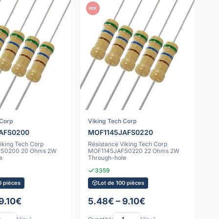
PDF
 Corp
Viking Tech Corp
AFS0200
MOF1145JAFS0220
iking Tech Corp
Résistance Viking Tech Corp
FS0200 20 Ohms 2W
MOF1145JAFS0220 22 Ohms 2W
e
Through-hole
3359
0 pièces
Lot de 100 pièces
9.10€
5.48€ – 9.10€