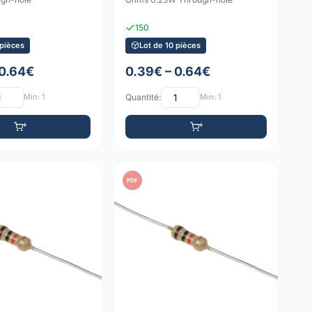
150
 pièces
Lot de 10 pièces
 0.64€
0.39€ – 0.64€
Min: 1
Quantité:
Min: 1
PDF