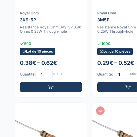
Royal Ohm
Royal Ohm
3K9-5P
3M5P
Résistance Royal Ohm 3K9-5P 3.9k
Résistance Royal Oh
Ohms 0.25W Through-hole
0.25W Through-hole
500
1000
Lot de 10 pièces
Lot de 10 pièces
0.38€ – 0.62€
0.29€ – 0.52€
Quantité:
Min: 1
Quantité:
Min:
PDF