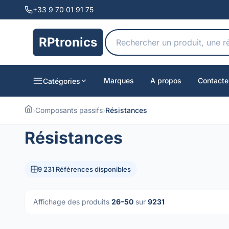
+33 9 70 01 91 75
RPtronics
Marques
A propos
Contacte
Catégories
›
Composants passifs
›
Résistances
Résistances
9 231 Références disponibles
Affichage des produits
26–50
sur
9231