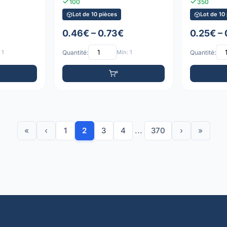
100
350
Lot de 10 pièces
Lot de 10
0.46€ – 0.73€
0.25€ –
 1
Quantité:
Min: 1
Quantité:
«
‹
1
2
3
4
...
370
›
»