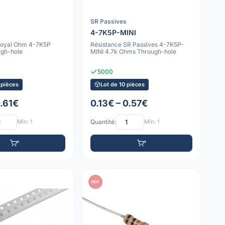
SR Passives
4-7K5P-MINI
Royal Ohm 4-7K5P
Résistance SR Passives 4-7K5P-
gh-hole
MINI 4.7k Ohms Through-hole
5000
 pièces
Lot de 10 pièces
0.61€
0.13€ – 0.57€
Min: 1
Quantité:
Min: 1
PDF