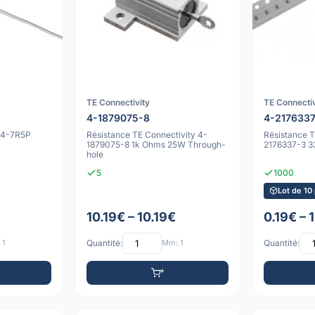
TE Connectivity
TE Connectiv
4-1879075-8
4-217633
 4-7R5P
Résistance TE Connectivity 4-
Résistance T
1879075-8 1k Ohms 25W Through-
2176337-3 
hole
5
1000
Lot de 10
10.19€ – 10.19€
0.19€ – 
 1
Quantité:
Min: 1
Quantité: