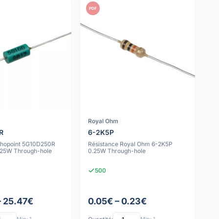
PDF
Royal Ohm
R
6-2K5P
Rhopoint 5G10D250R
Résistance Royal Ohm 6-2K5P
.25W Through-hole
0.25W Through-hole
500
– 25.47€
0.05€ – 0.23€