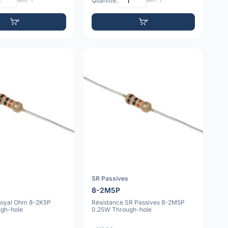
Min: 1
Quantité:
Min: 1
SR Passives
8-2M5P
Royal Ohm 8-2K5P
Résistance SR Passives 8-2M5P
gh-hole
0.25W Through-hole