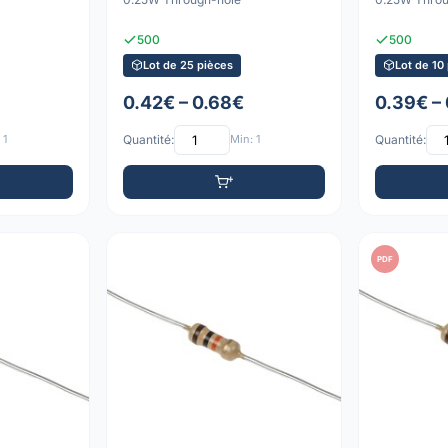
500
500
Lot de 25 pièces
Lot de 10
0.42€ – 0.68€
0.39€ –
 1
Quantité:
Min: 1
Quantité:
PDF