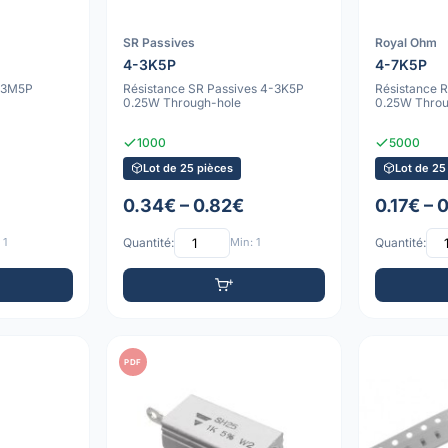
SR Passives
Royal Ohm
4-3K5P
4-7K5P
m 3M5P
Résistance SR Passives 4-3K5P
Résistance 
0.25W Through-hole
0.25W Throu
1000
5000
Lot de 25 pièces
Lot de 25
0.34€ – 0.82€
0.17€ – 
 1
Quantité:
Min: 1
Quantité:
PDF