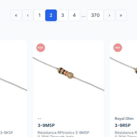
«
‹
1
2
3
4
...
370
›
»
PDF
PDF
--
Royal Ohm
3-9M5P
3-9R5P
 3-6K5P
Résistance RPtronics 3-9M5P
Résistance 
0.25W Through-hole
0.25W Throu