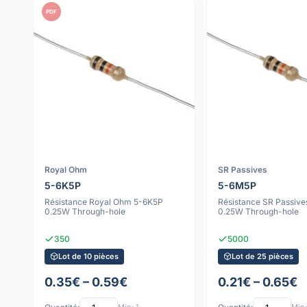
PDF
Royal Ohm
SR Passives
5-6K5P
5-6M5P
Résistance Royal Ohm 5-6K5P
Résistance SR Passiv
0.25W Through-hole
0.25W Through-hole
350
5000
Lot de 10 pièces
Lot de 25 pièces
0.35€ – 0.59€
0.21€ – 0.65€