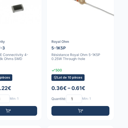
ity
Royal Ohm
7-3
5-1K5P
E Connectivity 4-
Résistance Royal Ohm 5-1K5P
33k Ohms SMD
0.25W Through-hole
500
 pièces
Lot de 10 pièces
1.22€
0.36€ – 0.61€
Min: 1
Quantité:
Min: 1