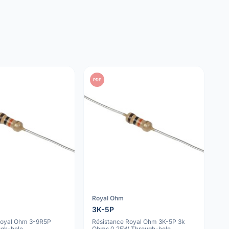
PDF
Royal Ohm
3K-5P
Royal Ohm 3-9R5P
Résistance Royal Ohm 3K-5P 3k
gh-hole
Ohms 0.25W Through-hole