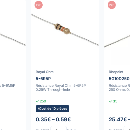
PDF
PDF
Royal Ohm
Rhopoint
5-6R5P
5G10D250
es 5-6M5P
Résistance Royal Ohm 5-6R5P
Résistance 
0.25W Through-hole
250 Ohms 0
250
35
Lot de 10 pièces
0.35€ – 0.59€
25.47€ 