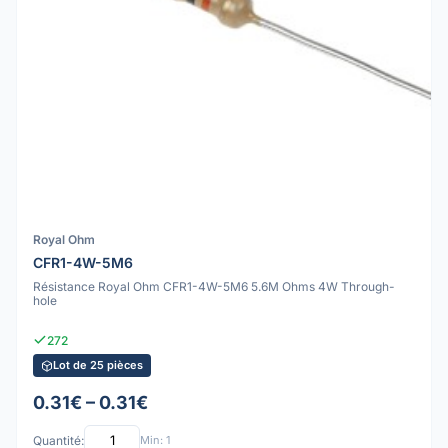
Royal Ohm
CFR1-4W-5M6
Résistance Royal Ohm CFR1-4W-5M6 5.6M Ohms 4W Through-
hole
272
Lot de 25 pièces
0.31€ – 0.31€
Quantité:
Min: 1