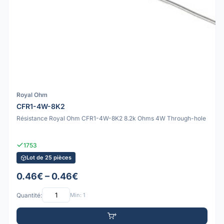
Royal Ohm
CFR1-4W-8K2
Résistance Royal Ohm CFR1-4W-8K2 8.2k Ohms 4W Through-hole
1753
Lot de 25 pièces
0.46€ – 0.46€
Quantité:
Min: 1