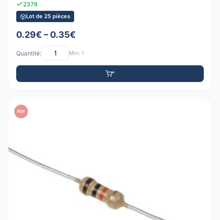
2379
Lot de 25 pièces
0.29€ – 0.35€
Quantité:
Min: 1
PDF