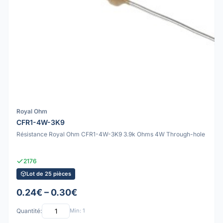
Royal Ohm
CFR1-4W-3K9
Résistance Royal Ohm CFR1-4W-3K9 3.9k Ohms 4W Through-hole
2176
Lot de 25 pièces
0.24€ – 0.30€
Quantité:
Min: 1