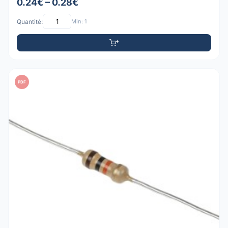
0.24€ – 0.28€
Quantité:
Min: 1
PDF