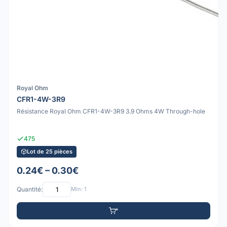
Royal Ohm
CFR1-4W-3R9
Résistance Royal Ohm CFR1-4W-3R9 3.9 Ohms 4W Through-hole
475
Lot de 25 pièces
0.24€ – 0.30€
Quantité:
Min: 1