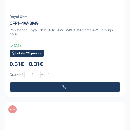
Royal Ohm
CFR1-4W-3M9
Résistance Royal Ohm CFR1-4W-3M9 3.9M Ohms 4W Through-
hole
1244
Lot de 25 pièces
0.31€ – 0.31€
Quantité:
Min: 1
PDF