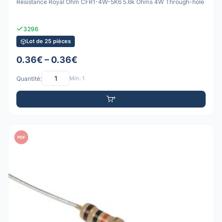
Résistance Royal Ohm CFR1-4W-5K6 5.6k Ohms 4W Through-hole
3296
Lot de 25 pièces
0.36€ – 0.36€
Quantité:
Min: 1
PDF