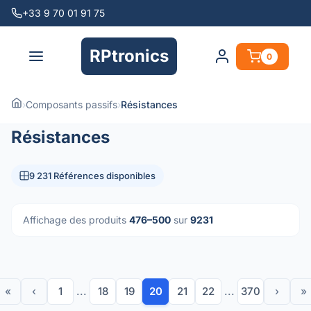
+33 9 70 01 91 75
RPtronics
0
›
Composants passifs
›
Résistances
Résistances
9 231 Références disponibles
Affichage des produits
476–500
sur
9231
«
‹
1
...
18
19
20
21
22
...
370
›
»