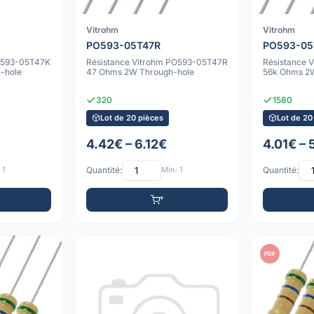
Vitrohm
Vitrohm
PO593-05T47R
PO593-0
PO593-05T47K
Résistance Vitrohm PO593-05T47R
Résistance 
-hole
47 Ohms 2W Through-hole
56k Ohms 2
320
1580
Lot de 20 pièces
Lot de 20
4.42€ – 6.12€
4.01€ –
 1
Quantité:
Min: 1
Quantité:
PDF