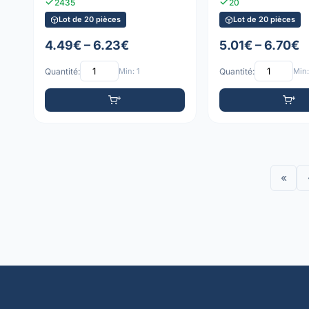
2435
20
Lot de 20 pièces
Lot de 20 pièces
4.49€ – 6.23€
5.01€ – 6.70€
Quantité:
Min: 1
Quantité:
Min:
«