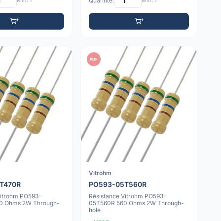
Min: 1
Quantité:
Min: 1
PDF
Vitrohm
T470R
PO593-05T560R
Vitrohm PO593-
Résistance Vitrohm PO593-
0 Ohms 2W Through-
05T560R 560 Ohms 2W Through-
hole