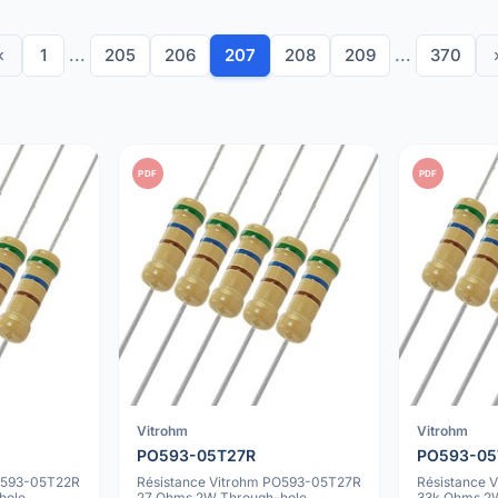
‹
1
...
205
206
207
208
209
...
370
PDF
PDF
Vitrohm
Vitrohm
PO593-05T27R
PO593-0
PO593-05T22R
Résistance Vitrohm PO593-05T27R
Résistance 
hole
27 Ohms 2W Through-hole
33k Ohms 2