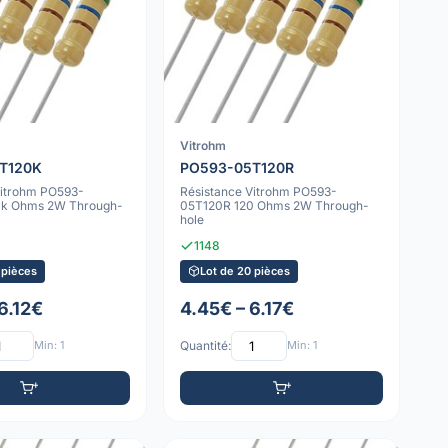
Vitrohm
T120K
PO593-05T120R
Vitrohm PO593-
Résistance Vitrohm PO593-
0k Ohms 2W Through-
05T120R 120 Ohms 2W Through-
hole
1148
 pièces
Lot de 20 pièces
6.12€
4.45€ – 6.17€
Min: 1
Quantité:
Min: 1