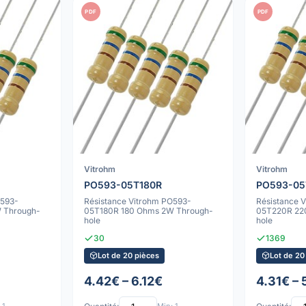
PDF
PDF
Vitrohm
Vitrohm
PO593-05T180R
PO593-05
O593-
Résistance Vitrohm PO593-
Résistance 
 Through-
05T180R 180 Ohms 2W Through-
05T220R 22
hole
hole
30
1369
Lot de 20 pièces
Lot de 20
4.42€ – 6.12€
4.31€ – 