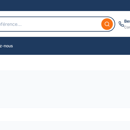
Be
Con
z-nous