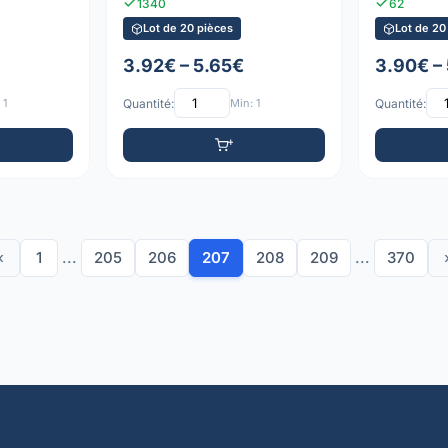
1340
62
Lot de 20 pièces
Lot de 20
3.92€ – 5.65€
3.90€ –
 1
Quantité:
Min: 1
Quantité:
‹
1
...
205
206
207
208
209
...
370