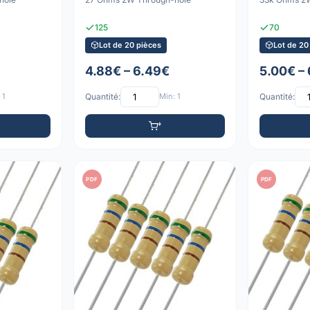
125
70
Lot de 20 pièces
Lot de 20
4.88€ – 6.49€
5.00€ –
 1
Quantité:
Min: 1
Quantité:
PDF
PDF