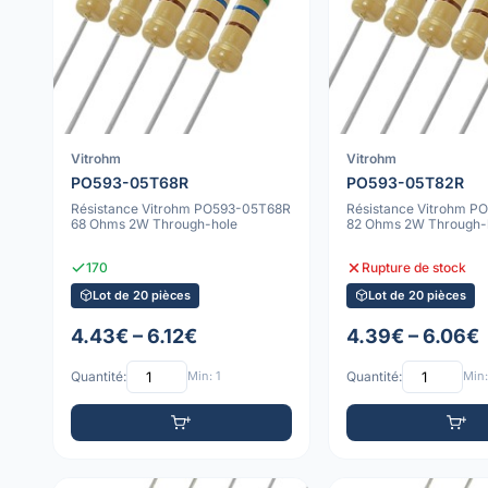
Vitrohm
Vitrohm
PO593-05T68R
PO593-05T82R
Résistance Vitrohm PO593-05T68R
Résistance Vitrohm 
68 Ohms 2W Through-hole
82 Ohms 2W Through-
170
Rupture de stock
Lot de 20 pièces
Lot de 20 pièces
4.43€ – 6.12€
4.39€ – 6.06€
Quantité:
Min: 1
Quantité:
Min: