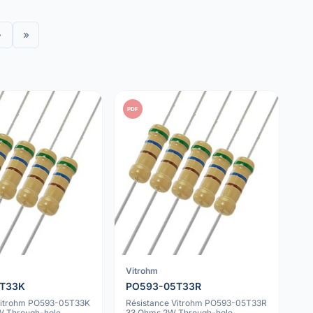
›
»
PDF
Vitrohm
5T33K
PO593-05T33R
Vitrohm PO593-05T33K
Résistance Vitrohm PO593-05T33R
W Through-hole
33 Ohms 2W Through-hole