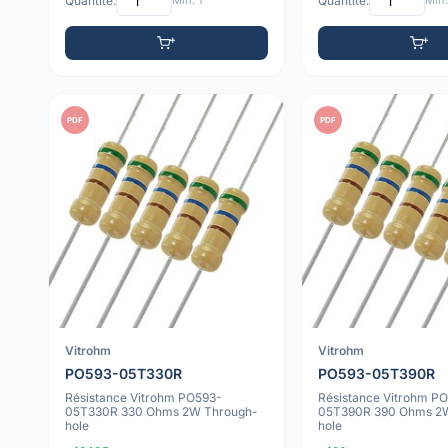
Quantité:
Min: 1
Quantité:
Min:
PDF
PDF
Vitrohm
Vitrohm
PO593-05T330R
PO593-05T390R
Résistance Vitrohm PO593-
Résistance Vitrohm P
05T330R 330 Ohms 2W Through-
05T390R 390 Ohms 2
hole
hole