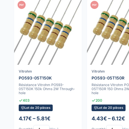
PDF
PDF
Vitrohm
Vitrohm
PO593-05T150K
PO593-05T150R
Résistance Vitrohm PO593-
Résistance Vitrohm P
05T150K 150k Ohms 2W Through-
05T150R 150 Ohms 2W
hole
hole
403
200
Lot de 20 pièces
Lot de 20 pièces
4.17€ – 5.81€
4.43€ – 6.12€