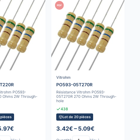
PDF
Vitrohm
T220R
PO593-05T270R
Vitrohm PO593-
Résistance Vitrohm PO593-
0 Ohms 2W Through-
05T270R 270 Ohms 2W Through-
hole
438
 pièces
Lot de 20 pièces
5.97€
3.42€ – 5.09€