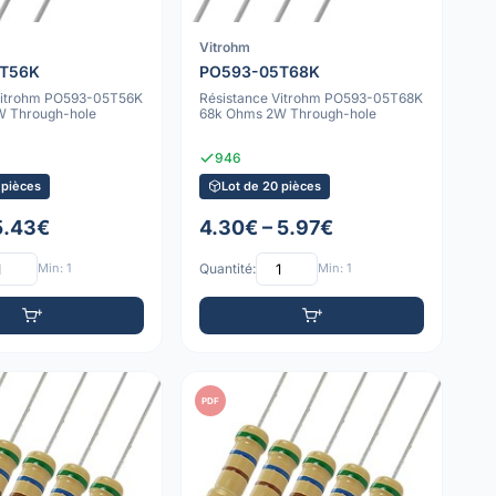
Vitrohm
5T56K
PO593-05T68K
Vitrohm PO593-05T56K
Résistance Vitrohm PO593-05T68K
W Through-hole
68k Ohms 2W Through-hole
946
 pièces
Lot de 20 pièces
 5.43€
4.30€ – 5.97€
Min: 1
Quantité:
Min: 1
PDF