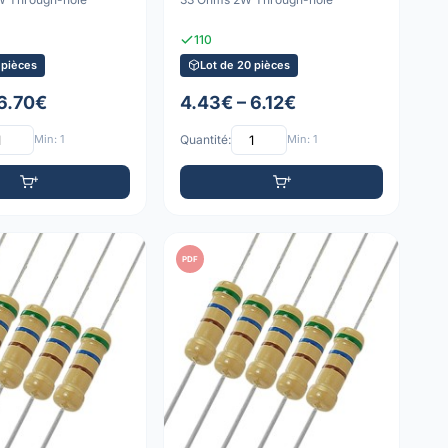
110
 pièces
Lot de 20 pièces
 6.70€
4.43€ – 6.12€
Min: 1
Quantité:
Min: 1
PDF