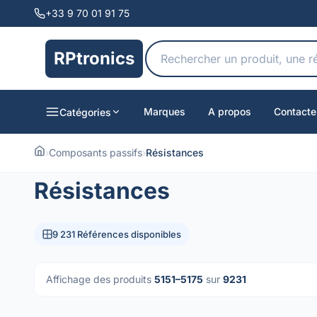
+33 9 70 01 91 75
RPtronics
Marques
A propos
Contacte
Catégories
›
Composants passifs
›
Résistances
Résistances
9 231 Références disponibles
Affichage des produits
5151–5175
sur
9231