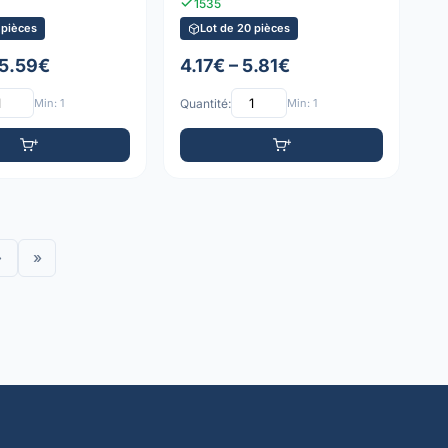
1535
 pièces
Lot de 20 pièces
 5.59€
4.17€ – 5.81€
Min: 1
Quantité:
Min: 1
›
»