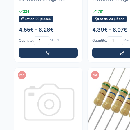
224
1781
Lot de 20 pièces
Lot de 20 pièces
4.55€ – 6.28€
4.39€ – 6.07€
Quantité:
Min: 1
Quantité:
Min:
PDF
PDF