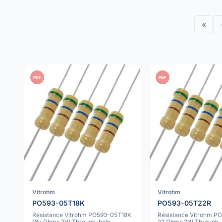
«
PDF
PDF
Vitrohm
Vitrohm
PO593-05T18K
PO593-05T22R
Résistance Vitrohm PO593-05T18K
Résistance Vitrohm 
18k Ohms 2W Through-hole
22 Ohms 2W Through-