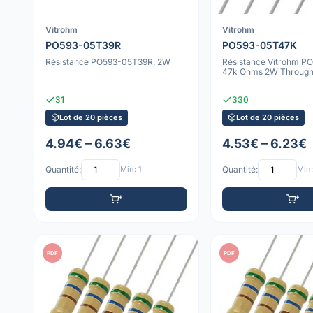
Vitrohm
Vitrohm
PO593-05T39R
PO593-05T47K
Résistance PO593-05T39R, 2W
Résistance Vitrohm 
47k Ohms 2W Through
31
330
Lot de 20 pièces
Lot de 20 pièces
4.94€ – 6.63€
4.53€ – 6.23€
Quantité:
Min: 1
Quantité:
Min:
PDF
PDF