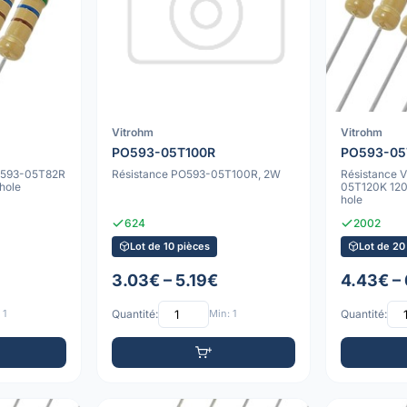
Vitrohm
Vitrohm
PO593-05T100R
PO593-05
PO593-05T82R
Résistance PO593-05T100R, 2W
Résistance 
hole
05T120K 12
hole
624
2002
Lot de 10 pièces
Lot de 20
3.03€ – 5.19€
4.43€ – 
 1
Quantité:
Min: 1
Quantité: