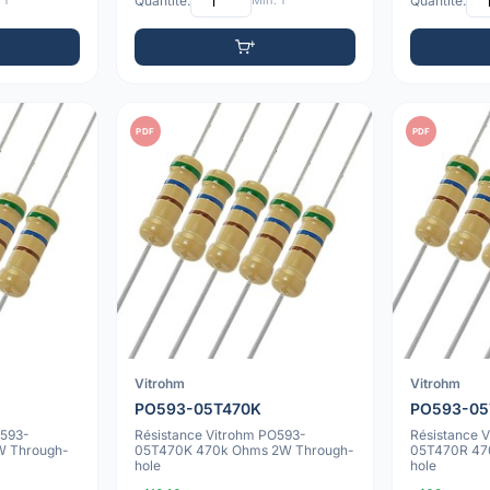
 1
Quantité:
Min: 1
Quantité:
PDF
PDF
Vitrohm
Vitrohm
PO593-05T470K
PO593-05
O593-
Résistance Vitrohm PO593-
Résistance 
W Through-
05T470K 470k Ohms 2W Through-
05T470R 47
hole
hole