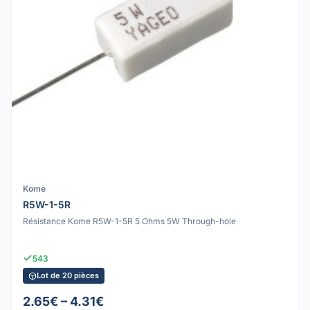
Kome
R5W-1-5R
Résistance Kome R5W-1-5R 5 Ohms 5W Through-hole
543
Lot de 20 pièces
2.65€ – 4.31€