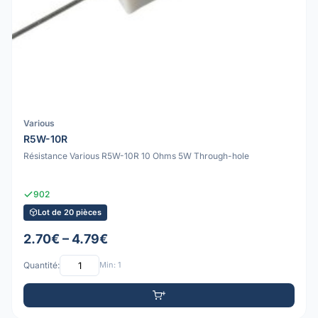
Various
R5W-10R
Résistance Various R5W-10R 10 Ohms 5W Through-hole
902
Lot de 20 pièces
2.70€ – 4.79€
Quantité:
Min: 1