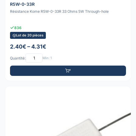
R5W-0-33R
Résistance Kome R5W-0-33R 33 Ohms 5W Through-hole
836
Lot de 20 pièces
2.40€ – 4.31€
Quantité:
Min: 1