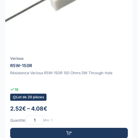
Various
R5W-150R
Résistance Various R5W-150R 150 Ohms 5W Through-hole
18
Lot de 20 pièces
2.52€ – 4.08€
Quantité:
Min: 1