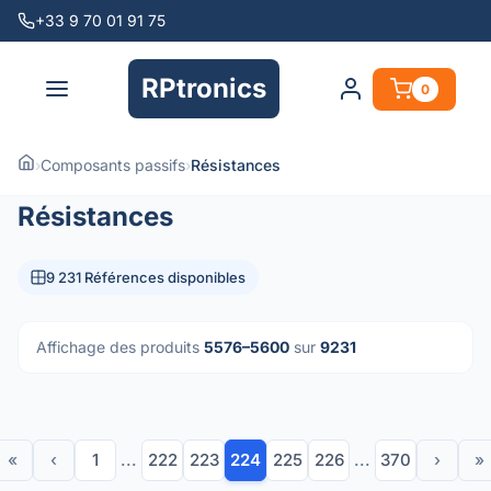
+33 9 70 01 91 75
RPtronics
0
›
Composants passifs
›
Résistances
Résistances
9 231 Références disponibles
Affichage des produits
5576–5600
sur
9231
«
‹
1
...
222
223
224
225
226
...
370
›
»