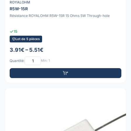
ROYALOHM
R5W-15R
Résistance ROYALOHM R5W-15R 15 Ohms 5W Through-hole
15
Lot de 5 pièces
3.91€ – 5.51€
Quantité:
Min: 1