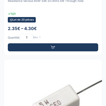
Résistance Various R5W-33R 33 Ohms 5W Through-hole
521
Lot de 20 pièces
2.35€ – 4.30€
Quantité:
Min: 1