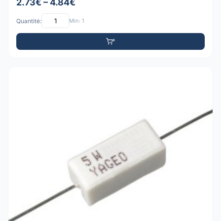
2.73€ – 4.84€
Quantité:
Min: 1