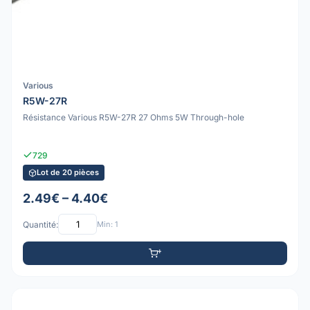
Various
R5W-27R
Résistance Various R5W-27R 27 Ohms 5W Through-hole
729
Lot de 20 pièces
2.49€ – 4.40€
Quantité:
Min: 1