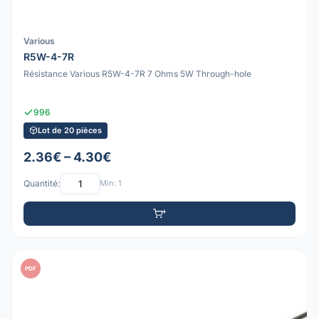
Various
R5W-4-7R
Résistance Various R5W-4-7R 7 Ohms 5W Through-hole
996
Lot de 20 pièces
2.36€ – 4.30€
Quantité:
Min: 1
PDF