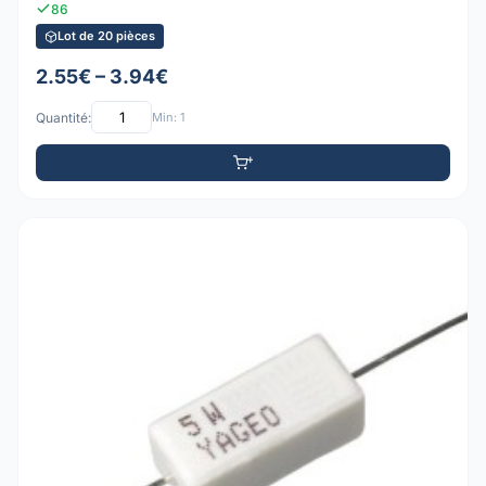
86
Lot de 20 pièces
2.55€ – 3.94€
Quantité:
Min: 1