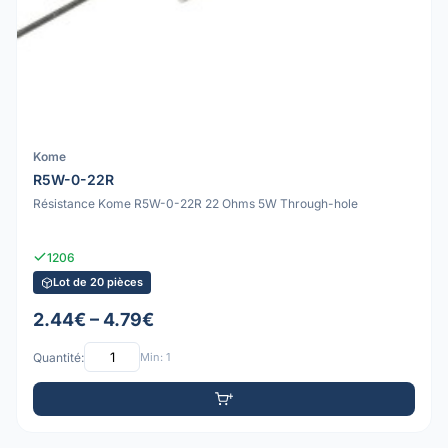
Kome
R5W-0-22R
Résistance Kome R5W-0-22R 22 Ohms 5W Through-hole
1206
Lot de 20 pièces
2.44€ – 4.79€
Quantité:
Min: 1