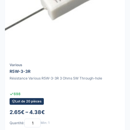
Various
R5W-3-3R
Résistance Various R5W-3-3R 3 Ohms 5W Through-hole
698
Lot de 20 pièces
2.65€ – 4.38€
Quantité:
Min: 1