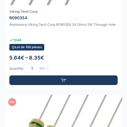
Viking Tech Corp
R090354
Résistance Viking Tech Corp R090354 24 Ohms 2W Through-hole
1046
Lot de 100 pièces
5.64€ – 8.35€
Quantité:
Min: 1
PDF