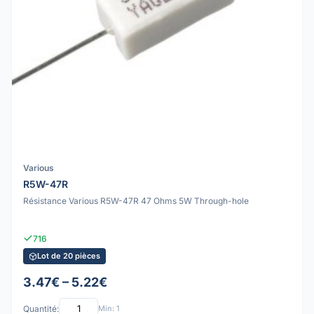
Various
R5W-47R
Résistance Various R5W-47R 47 Ohms 5W Through-hole
716
Lot de 20 pièces
3.47€ – 5.22€
Quantité:
Min: 1