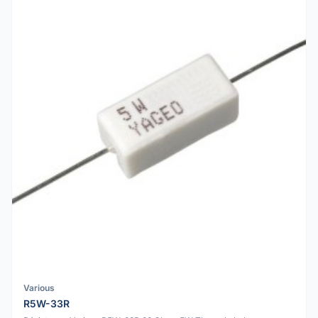
Various
R5W-33R