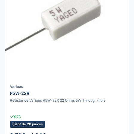
Various
R5W-22R
Résistance Various R5W-22R 22 Ohms 5W Through-hole
973
Lot de 20 pièces