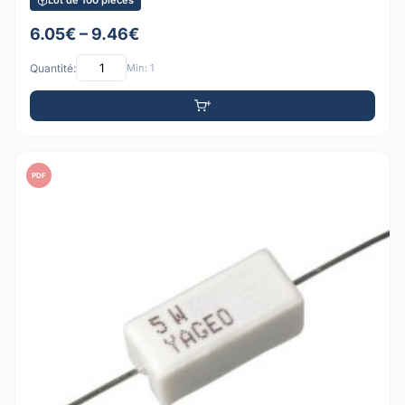
Lot de 100 pièces
6.05€ – 9.46€
Quantité:
Min: 1
PDF