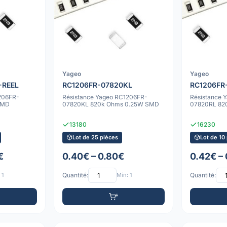
Yageo
Yageo
-REEL
RC1206FR-07820KL
RC1206FR
206FR-
Résistance Yageo RC1206FR-
Résistance 
SMD
07820KL 820k Ohms 0.25W SMD
07820RL 82
13180
16230
Lot de 25 pièces
Lot de 10
€
0.40€ – 0.80€
0.42€ –
 1
Quantité:
Min: 1
Quantité: