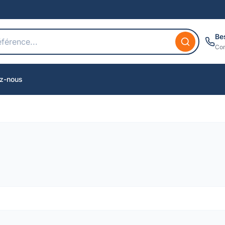
Be
Con
z-nous