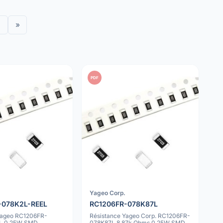
»
PDF
Yageo Corp.
-078K2L-REEL
RC1206FR-078K87L
Yageo RC1206FR-
Résistance Yageo Corp. RC1206FR-
L 0.25W SMD
078K87L 8.87k Ohms 0.25W SMD