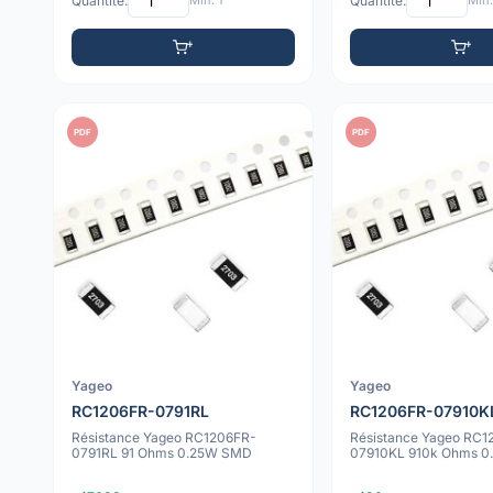
Quantité:
Min: 1
Quantité:
Min:
PDF
PDF
Yageo
Yageo
RC1206FR-0791RL
RC1206FR-07910K
Résistance Yageo RC1206FR-
Résistance Yageo RC1
0791RL 91 Ohms 0.25W SMD
07910KL 910k Ohms 