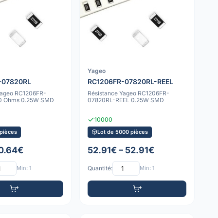
Yageo
-07820RL
RC1206FR-07820RL-REEL
Yageo RC1206FR-
Résistance Yageo RC1206FR-
0 Ohms 0.25W SMD
07820RL-REEL 0.25W SMD
10000
 pièces
Lot de 5000 pièces
 0.64€
52.91€ – 52.91€
Min: 1
Quantité:
Min: 1