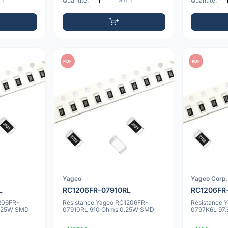
 1
Quantité:
Min: 1
Quantité:
PDF
PDF
Yageo
Yageo Corp.
L
RC1206FR-07910RL
RC1206FR
206FR-
Résistance Yageo RC1206FR-
Résistance 
0.25W SMD
07910RL 910 Ohms 0.25W SMD
0797K6L 97