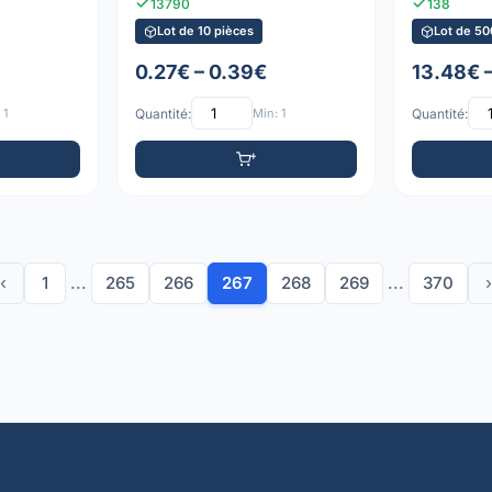
13790
138
Lot de 10 pièces
Lot de 50
0.27€ – 0.39€
13.48€ 
 1
Quantité:
Min: 1
Quantité:
‹
1
...
265
266
267
268
269
...
370
›