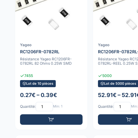
Yageo
Yageo
RC1206FR-0782RL
RC1206FR-0782RL
Résistance Yageo RC1206FR-
Résistance Yageo RC1
0782RL 82 Ohms 0.25W SMD
0782RL-REEL 0.25W 
7455
5000
Lot de 10 pièces
Lot de 5000 pièces
0.27€ – 0.39€
52.91€ – 52.91
Quantité:
Min: 1
Quantité:
Min: