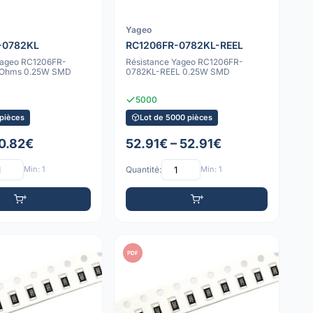
Yageo
-0782KL
RC1206FR-0782KL-REEL
Yageo RC1206FR-
Résistance Yageo RC1206FR-
 Ohms 0.25W SMD
0782KL-REEL 0.25W SMD
5000
 pièces
Lot de 5000 pièces
 0.82€
52.91€ – 52.91€
Min: 1
Quantité:
Min: 1
PDF