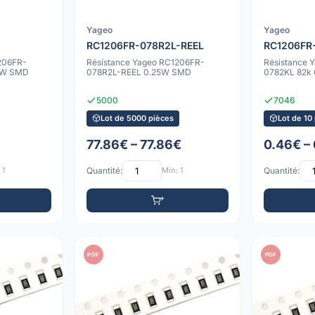
Yageo
Yageo
RC1206FR-078R2L-REEL
RC1206FR
206FR-
Résistance Yageo RC1206FR-
Résistance 
5W SMD
078R2L-REEL 0.25W SMD
0782KL 82k
5000
7046
Lot de 5000 pièces
Lot de 10
77.86€ – 77.86€
0.46€ –
 1
Quantité:
Min: 1
Quantité:
PDF
PDF