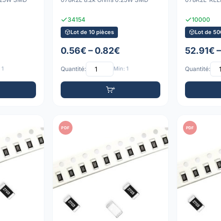
34154
10000
Lot de 10 pièces
Lot de 50
0.56€ – 0.82€
52.91€ 
 1
Quantité:
Min: 1
Quantité:
PDF
PDF