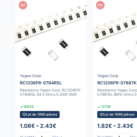
PDF
PDF
Yageo Corp.
Yageo Corp.
RC1206FR-0784R5L
RC1206FR-07887K
Résistance Yageo Corp. RC1206FR-
Résistance Yageo Cor
0784R5L 84.5 Ohms 0.25W SMD
07887KL 887k Ohms 
8835
3729
Lot de 1000 pièces
Lot de 1000 pièces
1.08€ – 2.43€
1.82€ – 2.43€