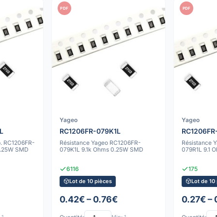
PDF
PDF
Yageo
Yageo
L
RC1206FR-079K1L
RC1206FR
p. RC1206FR-
Résistance Yageo RC1206FR-
Résistance 
0.25W SMD
079K1L 9.1k Ohms 0.25W SMD
079R1L 9.1
6116
175
Lot de 10 pièces
Lot de 10
0.42€ – 0.76€
0.27€ –