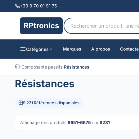
+33 9 70 01 91 75
RPtronics
Marques
A propos
Contacte
Catégories
›
Composants passifs
›
Résistances
Résistances
9 231 Références disponibles
Affichage des produits
6651–6675
sur
9231