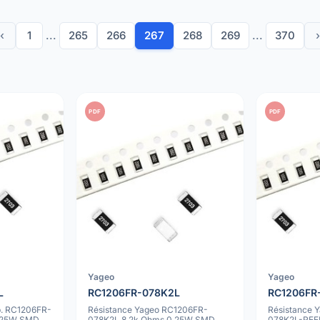
‹
1
...
265
266
267
268
269
...
370
›
PDF
PDF
Yageo
Yageo
L
RC1206FR-078K2L
RC1206FR
p. RC1206FR-
Résistance Yageo RC1206FR-
Résistance 
.25W SMD
078K2L 8.2k Ohms 0.25W SMD
078K2L-REE