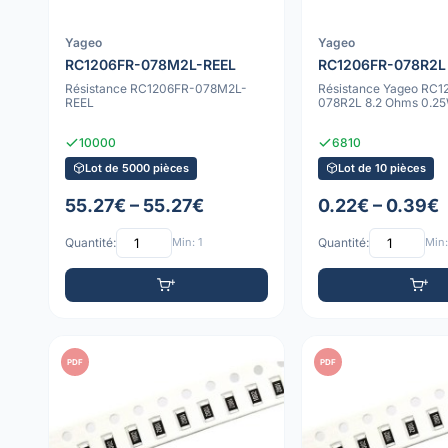
Yageo
Yageo
RC1206FR-078M2L-REEL
RC1206FR-078R2L
Résistance RC1206FR-078M2L-
Résistance Yageo RC1
REEL
078R2L 8.2 Ohms 0.2
10000
6810
Lot de 5000 pièces
Lot de 10 pièces
55.27€ – 55.27€
0.22€ – 0.39€
Quantité:
Min: 1
Quantité:
Min:
PDF
PDF