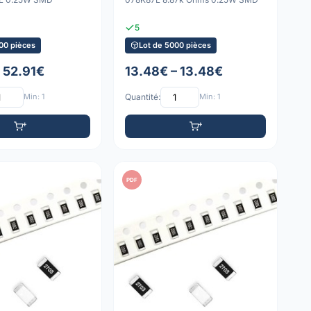
5
00 pièces
Lot de 5000 pièces
– 52.91€
13.48€ – 13.48€
Min: 1
Quantité:
Min: 1
PDF