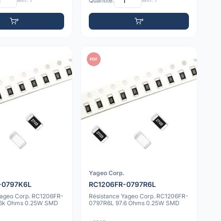
Min: 1
Quantité:
Min: 1
PDF
Yageo Corp.
-0797K6L
RC1206FR-0797R6L
Yageo Corp. RC1206FR-
Résistance Yageo Corp. RC1206FR-
.6k Ohms 0.25W SMD
0797R6L 97.6 Ohms 0.25W SMD