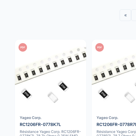
«
PDF
PDF
Yageo Corp.
Yageo Corp.
RC1206FR-0778K7L
RC1206FR-0778R7
Résistance Yageo Corp. RC1206FR-
Résistance Yageo Cor
0778K7L 78.7k Ohms 0.25W SMD
0778R7L 78.7 Ohms 0