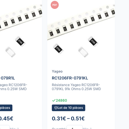
PDF
Yageo
-079R1L
RC1206FR-0791KL
Yageo RC1206FR-
Résistance Yageo RC1206FR-
 Ohms 0.25W SMD
0791KL 91k Ohms 0.25W SMD
24860
 pièces
Lot de 10 pièces
 0.45€
0.31€ – 0.51€