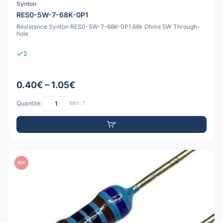
Synton
RES0-5W-7-68K-0P1
Résistance Synton RES0-5W-7-68K-0P1 68k Ohms 5W Through-
hole
2
0.40€ – 1.05€
Quantité:
Min: 1
PDF