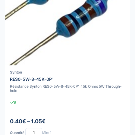
Synton
RES0-5W-8-45K-0P1
Résistance Synton RES0-5W-8-45K-0P1 45k Ohms 5W Through-
hole
5
0.40€ – 1.05€
Quantité:
Min: 1