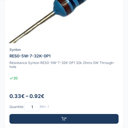
Synton
RES0-5W-7-32K-0P1
Résistance Synton RES0-5W-7-32K-0P1 32k Ohms 5W Through-
hole
20
0.33€ – 0.92€
Quantité:
Min: 1