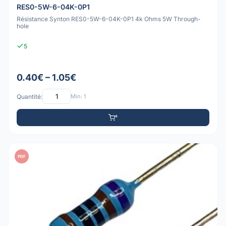
RES0-5W-6-04K-0P1
Résistance Synton RES0-5W-6-04K-0P1 4k Ohms 5W Through-
hole
5
0.40€ – 1.05€
Quantité:
Min: 1
PDF