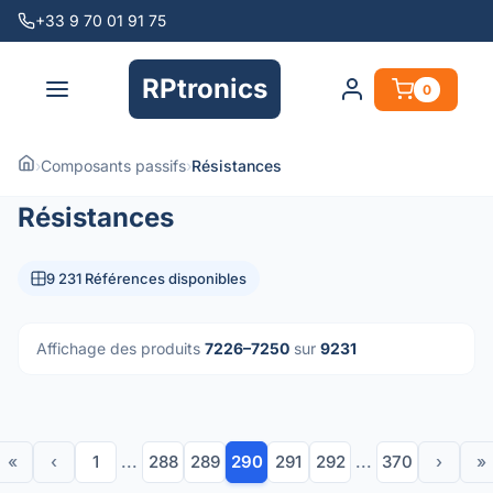
+33 9 70 01 91 75
RPtronics
0
›
Composants passifs
›
Résistances
Résistances
9 231 Références disponibles
Affichage des produits
7226–7250
sur
9231
«
‹
1
...
288
289
290
291
292
...
370
›
»