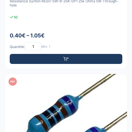
Résistance Synton RES0-5W-8-25K-0P1 25k Ohms 5W Through-
hole
10
0.40€ – 1.05€
Quantité:
Min: 1
PDF