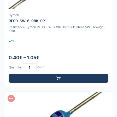
Synton
RES0-5W-6-98K-0P1
Résistance Synton RES0-5W-6-98K-0P1 98k Ohms 5W Through-
hole
2
0.40€ – 1.05€
Quantité:
Min: 1
PDF