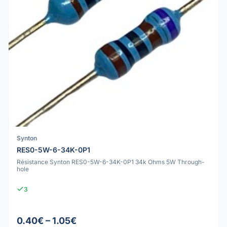
Synton
RES0-5W-6-34K-0P1
Résistance Synton RES0-5W-6-34K-0P1 34k Ohms 5W Through-
hole
3
0.40€ – 1.05€