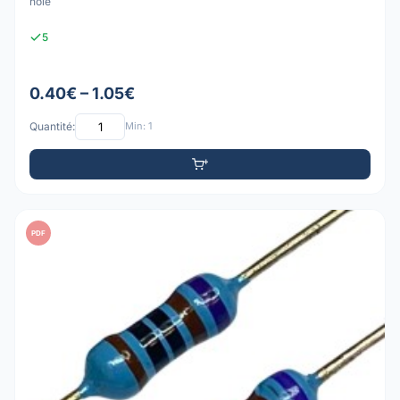
hole
5
0.40€ – 1.05€
Quantité:
Min: 1
PDF