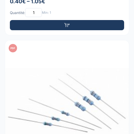
0.40€ – 1.05€
Quantité:
Min: 1
PDF