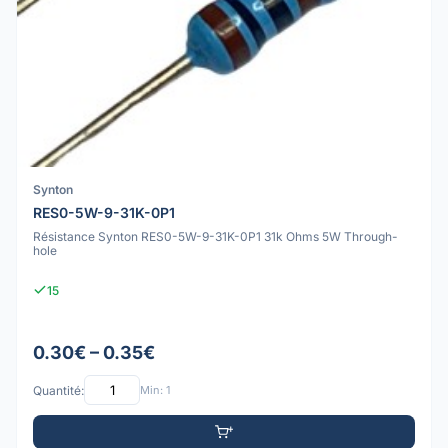
Synton
RES0-5W-9-31K-0P1
Résistance Synton RES0-5W-9-31K-0P1 31k Ohms 5W Through-
hole
15
0.30€ – 0.35€
Quantité:
Min: 1