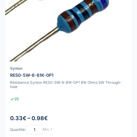
Synton
RES0-5W-6-81K-0P1
Résistance Synton RES0-5W-6-81K-0P1 81k Ohms 5W Through-
hole
25
0.33€ – 0.98€
Quantité:
Min: 1