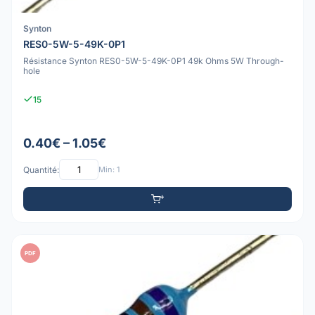
Synton
RES0-5W-5-49K-0P1
Résistance Synton RES0-5W-5-49K-0P1 49k Ohms 5W Through-
hole
15
0.40€ – 1.05€
Quantité:
Min: 1
PDF