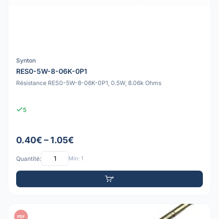
Synton
RES0-5W-8-06K-0P1
Résistance RES0-5W-8-06K-0P1, 0.5W, 8.06k Ohms
5
0.40€ – 1.05€
Quantité:
Min: 1
PDF