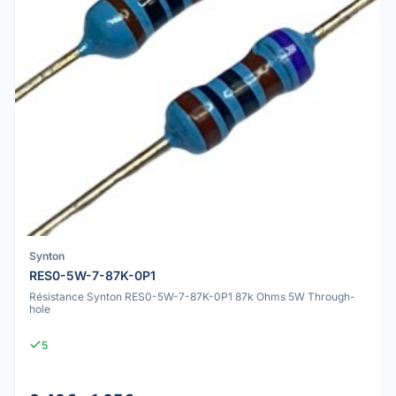
Synton
RES0-5W-7-87K-0P1
Résistance Synton RES0-5W-7-87K-0P1 87k Ohms 5W Through-
hole
5