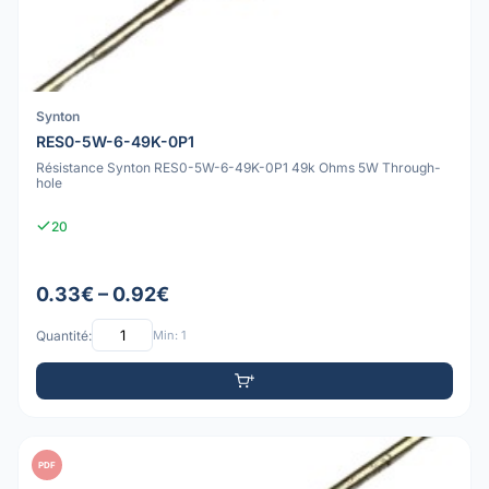
Synton
RES0-5W-6-49K-0P1
Résistance Synton RES0-5W-6-49K-0P1 49k Ohms 5W Through-
hole
20
0.33€ – 0.92€
Quantité:
Min: 1
PDF