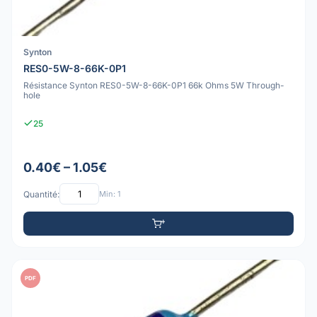
Synton
RES0-5W-8-66K-0P1
Résistance Synton RES0-5W-8-66K-0P1 66k Ohms 5W Through-
hole
25
0.40€ – 1.05€
Quantité:
Min: 1
PDF