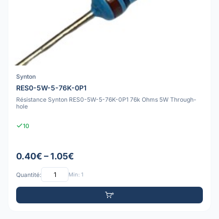
Synton
RES0-5W-5-76K-0P1
Résistance Synton RES0-5W-5-76K-0P1 76k Ohms 5W Through-
hole
10
0.40€ – 1.05€
Quantité:
Min: 1