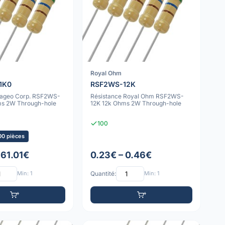
Royal Ohm
1K0
RSF2WS-12K
Yageo Corp. RSF2WS-
Résistance Royal Ohm RSF2WS-
ms 2W Through-hole
12K 12k Ohms 2W Through-hole
100
00 pièces
 61.01€
0.23€ – 0.46€
Min: 1
Quantité:
Min: 1