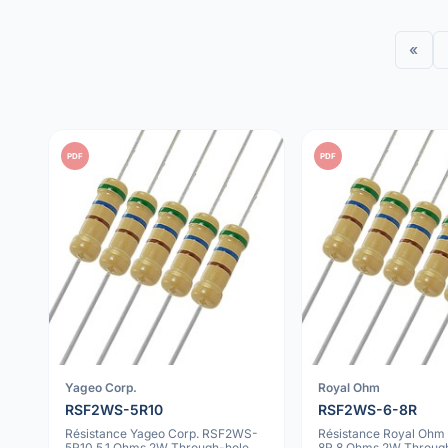
«
PDF
PDF
Yageo Corp.
Royal Ohm
RSF2WS-5R10
RSF2WS-6-8R
Résistance Yageo Corp. RSF2WS-
Résistance Royal Oh
5R10 5.1 Ohms 2W Through-hole
8R 8 Ohms 2W Throug