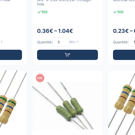
hole
100
100
0.36€ – 1.04€
0.23€ –
 1
Quantité:
Min: 1
Quantité:
PDF