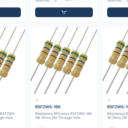
 1
Quantité:
Min: 1
Quantité:
--
--
RSF2WS-16K
RSF2WS-1
m RSF2WS-
Résistance RPtronics RSF2WS-16K
Résistance 
gh-hole
16k Ohms 2W Through-hole
16 Ohms 2W 