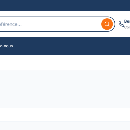
Be
Con
z-nous