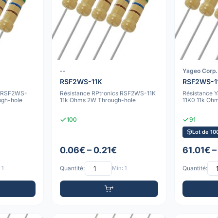
--
Yageo Corp.
RSF2WS-11K
RSF2WS-1
m RSF2WS-
Résistance RPtronics RSF2WS-11K
Résistance 
ugh-hole
11k Ohms 2W Through-hole
11K0 11k Oh
100
91
Lot de 10
0.06€ – 0.21€
61.01€ –
 1
Quantité:
Min: 1
Quantité: