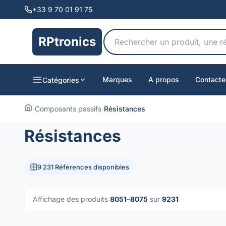
+33 9 70 01 91 75
RPtronics
Marques
A propos
Contacte
Catégories
›
Composants passifs
›
Résistances
Résistances
9 231 Références disponibles
Affichage des produits
8051–8075
sur
9231