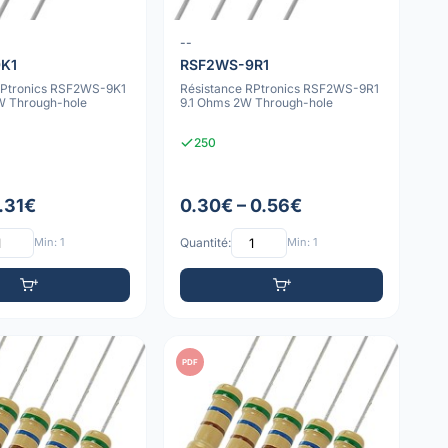
--
K1
RSF2WS-9R1
RPtronics RSF2WS-9K1
Résistance RPtronics RSF2WS-9R1
W Through-hole
9.1 Ohms 2W Through-hole
250
0.31€
0.30€ – 0.56€
Min: 1
Quantité:
Min: 1
PDF