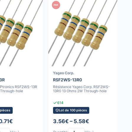
PDF
Yageo Corp.
3R
RSF2WS-13R0
RPtronics RSF2WS-13R
Résistance Yageo Corp. RSF2WS-
Through-hole
13R0 13 Ohms 2W Through-hole
614
 pièces
Lot de 100 pièces
0.71€
3.56€ – 5.58€