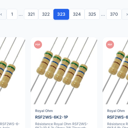
‹
1
...
321
322
323
324
325
...
370
›
PDF
PDF
Royal Ohm
Royal Ohm
RSF2WS-6K2-1P
RSF2WS-
m RSF2WS-6-
Résistance Royal Ohm RSF2WS-
Résistance
h-hole
6K2-1P 6.2k Ohms 2W Through-
6K8 6.8k Oh