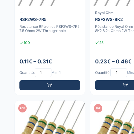
--
Royal Ohm
RSF2WS-7R5
RSF2WS-8K2
Résistance RPtronics RSF2WS-7R5
Résistance Royal Oh
7.5 Ohms 2W Through-hole
8K2 8.2k Ohms 2W Thr
100
25
0.11€ – 0.31€
0.23€ – 0.46€
Quantité:
Min: 1
Quantité:
Min:
PDF
PDF