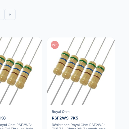
»
PDF
Royal Ohm
6K8
RSF2WS-7K5
 Royal Ohm RSF2WS-
Résistance Royal Ohm RSF2WS-
ms 2W Through-hole
7K5 7.5k Ohms 2W Through-hole