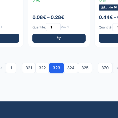
25
75
Lot de 10
0.08€ – 0.28€
0.44€ –
 1
Quantité:
Min: 1
Quantité:
‹
1
...
321
322
323
324
325
...
370
›