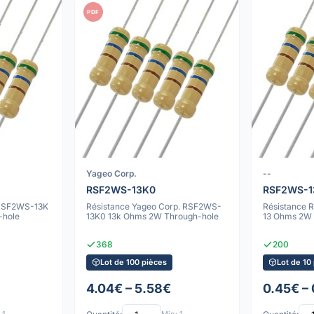
PDF
Yageo Corp.
--
RSF2WS-13K0
RSF2WS-1
 RSF2WS-13K
Résistance Yageo Corp. RSF2WS-
Résistance 
-hole
13K0 13k Ohms 2W Through-hole
13 Ohms 2W 
368
200
Lot de 100 pièces
Lot de 10
4.04€ – 5.58€
0.45€ – 