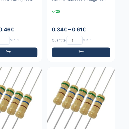
25
 0.46€
0.34€ – 0.61€
Min: 1
Quantité:
Min: 1