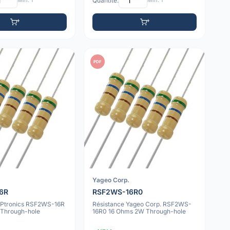
Min: 1
Quantité:
Min: 1
PDF
Yageo Corp.
6R
RSF2WS-16R0
RPtronics RSF2WS-16R
Résistance Yageo Corp. RSF2WS-
Through-hole
16R0 16 Ohms 2W Through-hole