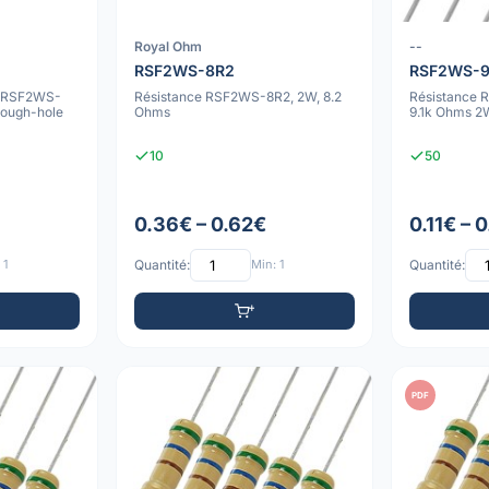
Royal Ohm
--
RSF2WS-8R2
RSF2WS-9
m RSF2WS-
Résistance RSF2WS-8R2, 2W, 8.2
Résistance 
ough-hole
Ohms
9.1k Ohms 2
10
50
0.36€ – 0.62€
0.11€ – 
 1
Quantité:
Min: 1
Quantité:
PDF