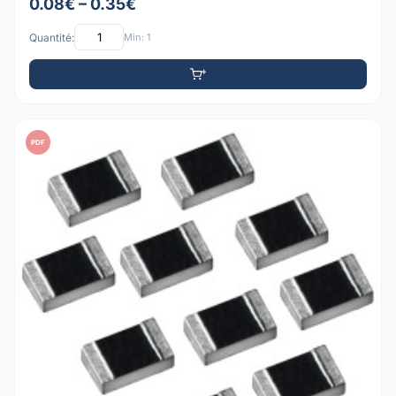
0.08€ – 0.35€
Quantité:
Min: 1
PDF