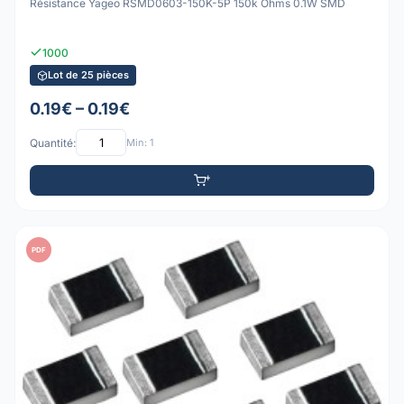
Résistance Yageo RSMD0603-150K-5P 150k Ohms 0.1W SMD
1000
Lot de 25 pièces
0.19€ – 0.19€
Quantité:
Min: 1
PDF