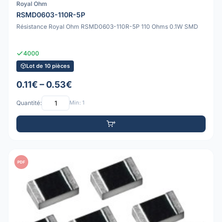
Royal Ohm
RSMD0603-110R-5P
Résistance Royal Ohm RSMD0603-110R-5P 110 Ohms 0.1W SMD
4000
Lot de 10 pièces
0.11€ – 0.53€
Quantité:
Min: 1
PDF