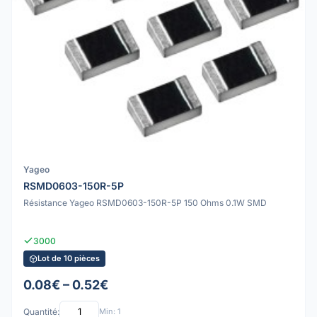
Yageo
RSMD0603-150R-5P
Résistance Yageo RSMD0603-150R-5P 150 Ohms 0.1W SMD
3000
Lot de 10 pièces
0.08€ – 0.52€
Quantité:
Min: 1