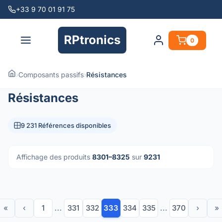
+33 9 70 01 91 75
RPtronics
0
›
Composants passifs
›
Résistances
Résistances
9 231 Références disponibles
Affichage des produits
8301–8325
sur
9231
«
‹
1
...
331
332
333
334
335
...
370
›
»