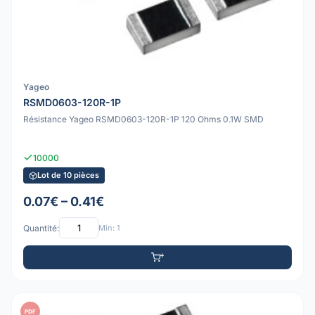
Yageo
RSMD0603-120R-1P
Résistance Yageo RSMD0603-120R-1P 120 Ohms 0.1W SMD
10000
Lot de 10 pièces
0.07€ – 0.41€
Quantité:
Min: 1
PDF