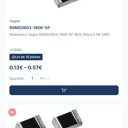
Yageo
RSMD0603-180K-5P
Résistance Yageo RSMD0603-180K-5P 180k Ohms 0.1W SMD
1000
Lot de 10 pièces
0.13€ – 0.57€
Quantité:
Min: 1
PDF