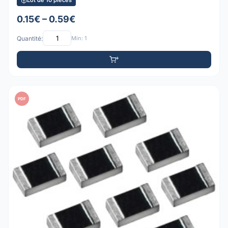
Lot de 10 pièces
0.15€ – 0.59€
Quantité:
Min: 1
PDF