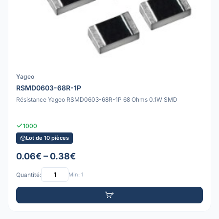
Yageo
RSMD0603-68R-1P
Résistance Yageo RSMD0603-68R-1P 68 Ohms 0.1W SMD
1000
Lot de 10 pièces
0.06€ – 0.38€
Quantité:
Min: 1