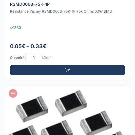
RSMD0603-75K-1P
Résistance Vishay RSMD0603-75K-1P 75k Ohms 0.1W SMD
350
0.05€ – 0.33€
Quantité:
Min: 1
PDF