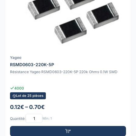
Yageo
RSMD0603-220K-5P
Résistance Yageo RSMD0603-220K-5P 220k Ohms 0.1W SMD
4000
Lot de 25 pièces
0.12€ – 0.70€
Quantité:
Min: 1