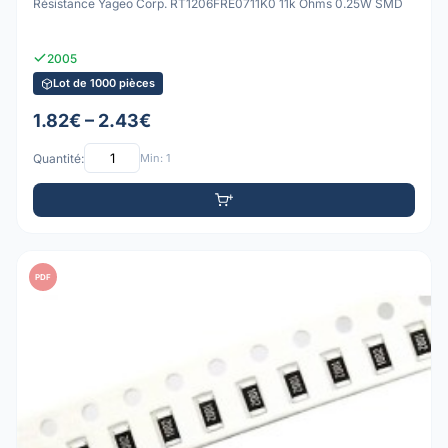
Résistance Yageo Corp. RT1206FRE0711K0 11k Ohms 0.25W SMD
2005
Lot de 1000 pièces
1.82€ – 2.43€
Quantité:
Min: 1
PDF