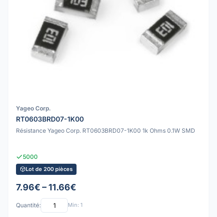
Yageo Corp.
RT0603BRD07-1K00
Résistance Yageo Corp. RT0603BRD07-1K00 1k Ohms 0.1W SMD
5000
Lot de 200 pièces
7.96€ – 11.66€
Quantité:
Min: 1