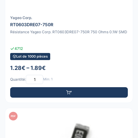
Yageo Corp.
RT0603DRE07-750R
Résistance Yageo Corp. RT0603DRE07-750R 750 Ohms 0.1W SMD
4712
Lot de 1000 pièces
1.28€ – 1.89€
Quantité:
Min: 1
PDF