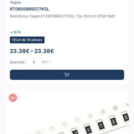
Yageo
RT0805BRE077K5L
Résistance Yageo RT0805BRE077K5L 7.5k Ohms 0.125W SMD
876
Lot de 10 pièces
23.38€ – 23.38€
Quantité:
Min: 1
PDF