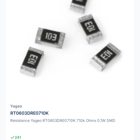
Yageo
RT0603DRE0710K
Résistance Yageo RT0603DRE0710K 710k Ohms 0.1W SMD
241