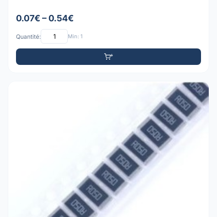
0.07€ – 0.54€
Quantité:
Min: 1