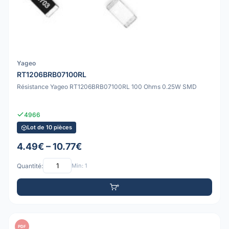
Yageo
RT1206BRB07100RL
Résistance Yageo RT1206BRB07100RL 100 Ohms 0.25W SMD
4966
Lot de 10 pièces
4.49€ – 10.77€
Quantité:
Min: 1
PDF