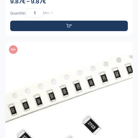
9.87€ – 9.87€
Quantité:
Min: 1
PDF