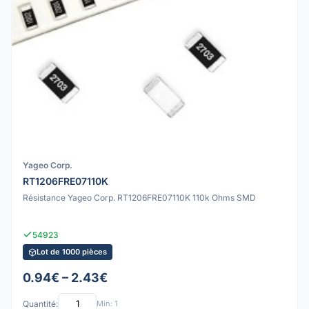
Yageo Corp.
RT1206FRE07110K
Résistance Yageo Corp. RT1206FRE07110K 110k Ohms SMD
54923
Lot de 1000 pièces
0.94€ – 2.43€
Quantité:
Min: 1