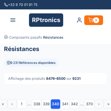
+33 9 70 01 91 75
RPtronics
0
›
Composants passifs
›
Résistances
Résistances
9 231 Références disponibles
Affichage des produits
8476–8500
sur
9231
«
‹
1
...
338
339
340
341
342
...
370
›
»