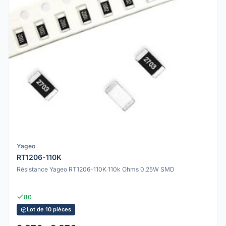
Yageo
RT1206-110K
Résistance Yageo RT1206-110K 110k Ohms 0.25W SMD
80
Lot de 10 pièces