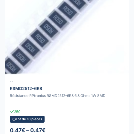
--
RSMD2512-6R8
Résistance RPtronics RSMD2512-6R8 6.8 Ohms 1W SMD
250
Lot de 10 pièces
0.47€ – 0.47€