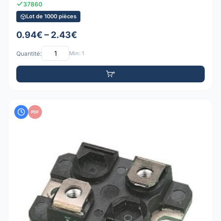
37860
Lot de 1000 pièces
0.94€ – 2.43€
Quantité:
Min: 1
PDF