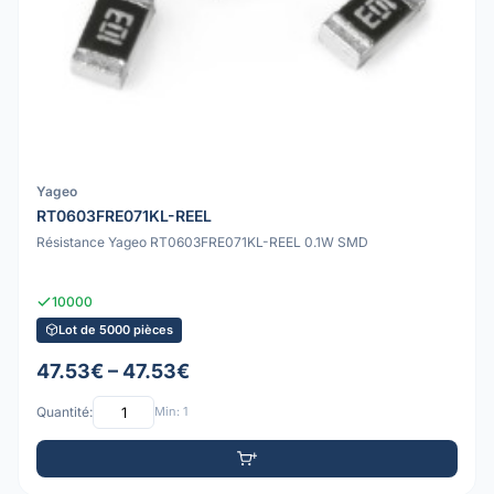
Yageo
RT0603FRE071KL-REEL
Résistance Yageo RT0603FRE071KL-REEL 0.1W SMD
10000
Lot de 5000 pièces
47.53€ – 47.53€
Quantité:
Min: 1