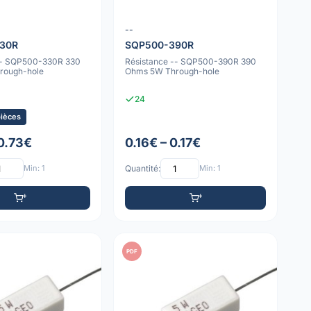
--
30R
SQP500-390R
-- SQP500-330R 330
Résistance -- SQP500-390R 390
rough-hole
Ohms 5W Through-hole
24
pièces
 0.73€
0.16€ – 0.17€
Min: 1
Quantité:
Min: 1
PDF