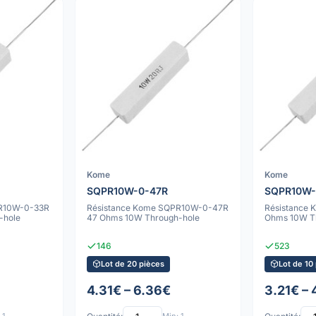
Kome
Kome
SQPR10W-0-47R
SQPR10W-
PR10W-0-33R
Résistance Kome SQPR10W-0-47R
Résistance
-hole
47 Ohms 10W Through-hole
Ohms 10W T
146
523
Lot de 20 pièces
Lot de 10
4.31€ – 6.36€
3.21€ –