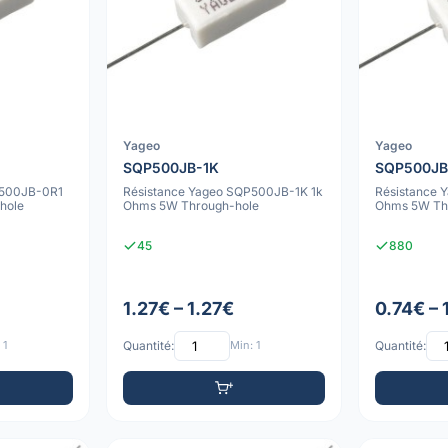
Yageo
Yageo
SQP500JB-1K
SQP500JB
P500JB-0R1
Résistance Yageo SQP500JB-1K 1k
Résistance 
hole
Ohms 5W Through-hole
Ohms 5W Th
45
880
1.27€ – 1.27€
0.74€ – 
 1
Quantité:
Min: 1
Quantité: