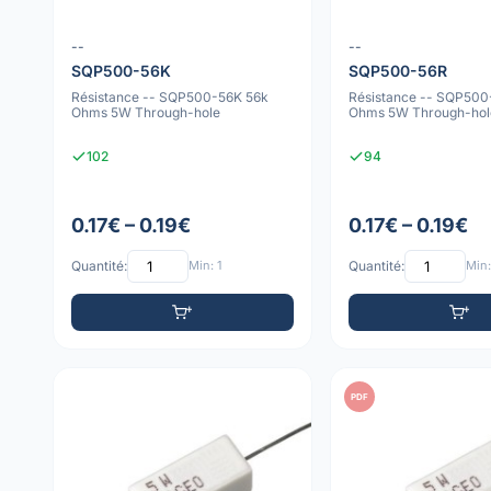
--
--
SQP500-56K
SQP500-56R
Résistance -- SQP500-56K 56k
Résistance -- SQP500
Ohms 5W Through-hole
Ohms 5W Through-hol
102
94
0.17€ – 0.19€
0.17€ – 0.19€
Quantité:
Min: 1
Quantité:
Min:
PDF