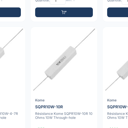
 1
Quantité:
Min: 1
Quantité:
Kome
Kome
SQPR10W-10R
SQPR10W-
PR10W-4-7R
Résistance Kome SQPR10W-10R 10
Résistance
hole
Ohms 10W Through-hole
Ohms 10W T