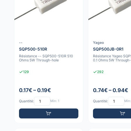
--
Yageo
SQP500-510R
SQP500JB-0R1
Résistance -- SQP500-510R 510
Résistance Yageo SQ
Ohms 5W Through-hole
0.1 Ohms 5W Through-
129
292
0.17€ – 0.19€
0.74€ – 0.94€
Quantité:
Min: 1
Quantité:
Min: