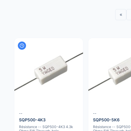
«
--
--
SQP500-4K3
SQP500-5K6
Résistance -- SQP500-4K3 4.3k
Résistance -- SQP500
Ohms 5W Through-hole
Ohms 5W Through-hol