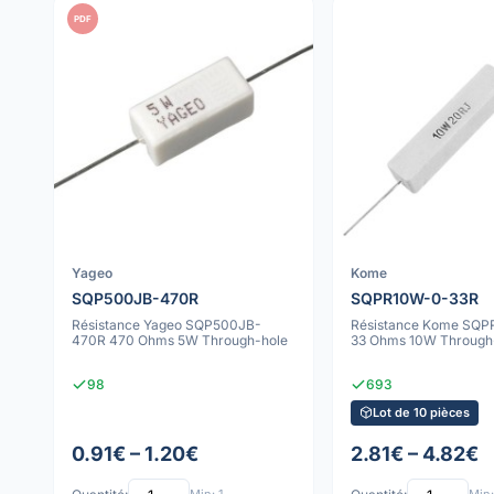
PDF
Yageo
Kome
SQP500JB-470R
SQPR10W-0-33R
Résistance Yageo SQP500JB-
Résistance Kome SQ
470R 470 Ohms 5W Through-hole
33 Ohms 10W Through
98
693
Lot de 10 pièces
0.91€ – 1.20€
2.81€ – 4.82€