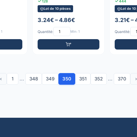
128
444
Lot de 10 pièces
Lot de 10
3.24€ – 4.86€
3.21€ –
 1
Quantité:
Min: 1
Quantité:
‹
1
...
348
349
350
351
352
...
370
›