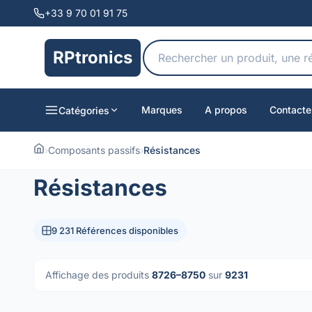
+33 9 70 01 91 75
RPtronics
Marques
A propos
Contacte
Catégories
›
Composants passifs
›
Résistances
Résistances
9 231 Références disponibles
Affichage des produits
8726–8750
sur
9231