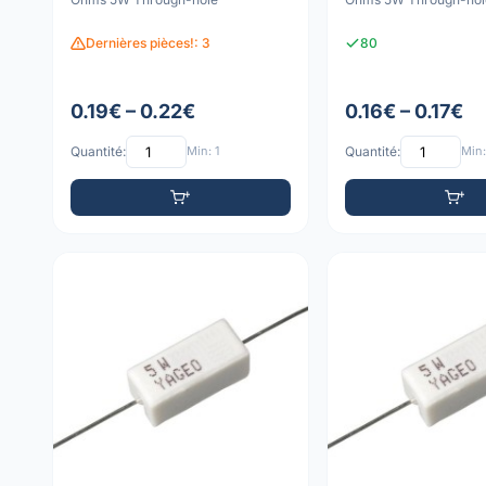
Dernières pièces!: 3
80
0.19€ – 0.22€
0.16€ – 0.17€
Quantité:
Min: 1
Quantité:
Min: