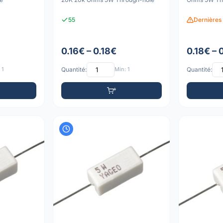
55
Dernières 
0.16€ – 0.18€
0.18€ – 
 1
Quantité:
Min: 1
Quantité: