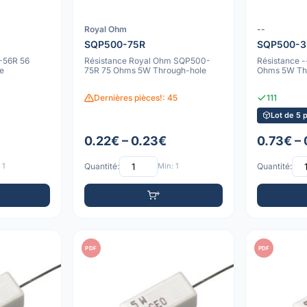
Royal Ohm
--
SQP500-75R
SQP500-3
-56R 56
Résistance Royal Ohm SQP500-
Résistance 
e
75R 75 Ohms 5W Through-hole
Ohms 5W Th
Dernières pièces!: 45
111
Lot de 5 
0.22€ – 0.23€
0.73€ –
 1
Quantité:
Min: 1
Quantité:
PDF
PDF