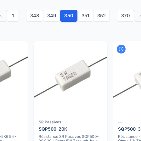
‹
1
...
348
349
350
351
352
...
370
›
SR Passives
--
SQP500-20K
SQP500-3
-5K6 5.6k
Résistance SR Passives SQP500-
Résistance 
e
20K 20k Ohms 5W Through-hole
Ohms 5W Th