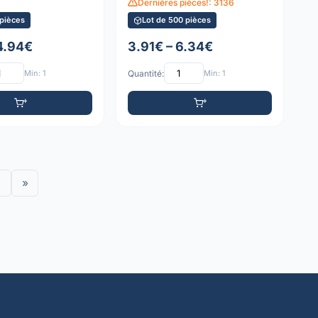
Dernières pièces!: 3136
 pièces
Lot de 500 pièces
 4.94€
3.91€ – 6.34€
Min: 1
Quantité:
Min: 1
»