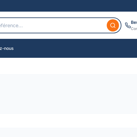
Be
Con
z-nous