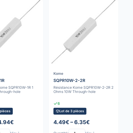
Kome
1R
SQPR10W-2-2R
 Kome SQPR10W-1R 1
Résistance Kome SQPR10W-2-2R 2
hrough-hole
Ohms 10W Through-hole
6
 pièces
Lot de 3 pièces
 4.94€
4.49€ – 6.35€