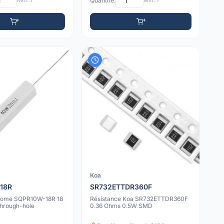
Min: 1
Quantité:
Min: 1
Koa
18R
SR732ETTDR360F
 Kome SQPR10W-18R 18
Résistance Koa SR732ETTDR360F
hrough-hole
0.36 Ohms 0.5W SMD