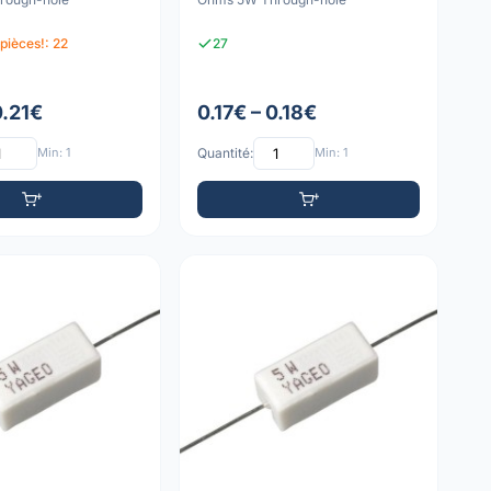
pièces!: 22
27
0.21€
0.17€ – 0.18€
Min: 1
Quantité:
Min: 1