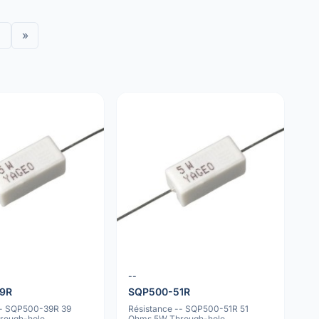
»
--
9R
SQP500-51R
-- SQP500-39R 39
Résistance -- SQP500-51R 51
rough-hole
Ohms 5W Through-hole