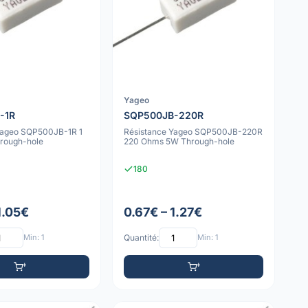
Yageo
-1R
SQP500JB-220R
Yageo SQP500JB-1R 1
Résistance Yageo SQP500JB-220R
rough-hole
220 Ohms 5W Through-hole
180
1.05€
0.67€ – 1.27€
Min: 1
Quantité:
Min: 1