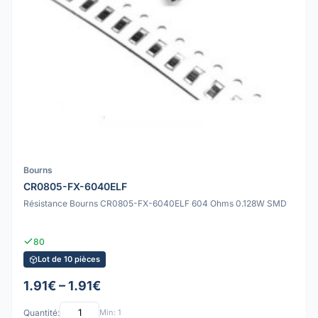
Bourns
CR0805-FX-6040ELF
Résistance Bourns CR0805-FX-6040ELF 604 Ohms 0.128W SMD
80
Lot de 10 pièces
1.91€ – 1.91€
Quantité:
Min: 1