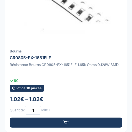
Bourns
CR0805-FX-1651ELF
Résistance Bourns CR0805-FX-1651ELF 1.65k Ohms 0.128W SMD
80
Lot de 10 pièces
1.02€ – 1.02€
Quantité:
Min: 1