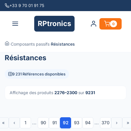
+33 9 70 01 91 75
RPtronics
0
›
Composants passifs
›
Résistances
Résistances
9 231 Références disponibles
Affichage des produits
2276–2300
sur
9231
«
‹
1
...
90
91
92
93
94
...
370
›
»