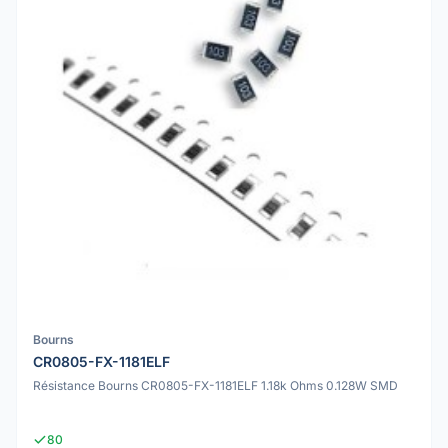
Bourns
CR0805-FX-1181ELF
Résistance Bourns CR0805-FX-1181ELF 1.18k Ohms 0.128W SMD
80