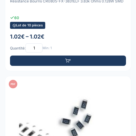
Résistance Bourns CR0805-FX-3831ELF 3.83k Ohms 0.128W SMD
60
Lot de 10 pièces
1.02€ – 1.02€
Quantité:
Min: 1
PDF