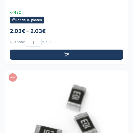
432
Lot de 10 pièces
2.03€ – 2.03€
Quantité:
Min: 1
PDF