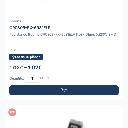
Bourns
CR0805-FX-6981ELF
Résistance Bourns CR0805-FX-6981ELF 6.98k Ohms 0.128W SMD
70
Lot de 10 pièces
1.02€ – 1.02€
Quantité:
Min: 1
PDF