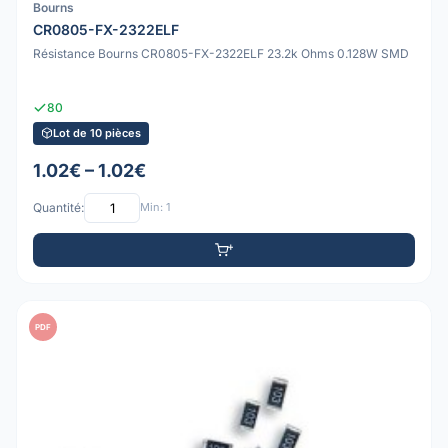
Bourns
CR0805-FX-2322ELF
Résistance Bourns CR0805-FX-2322ELF 23.2k Ohms 0.128W SMD
80
Lot de 10 pièces
1.02€ – 1.02€
Quantité:
Min: 1
PDF