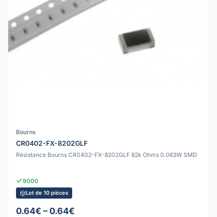
Bourns
CR0402-FX-8202GLF
Résistance Bourns CR0402-FX-8202GLF 82k Ohms 0.063W SMD
9000
Lot de 10 pièces
0.64€ – 0.64€