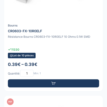
Bourns
CR0603-FX-10R0ELF
Résistance Bourns CR0603-FX-10R0ELF 10 Ohms 0.1W SMD
11330
Lot de 10 pièces
0.39€ – 0.39€
Quantité:
Min: 1
PDF