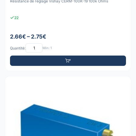
Résistance de réglage Vishay CERM-100K-19 100k Ohms
22
2.66€ – 2.75€
Quantité:
Min: 1