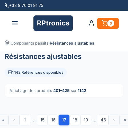
+33 9 70 01 91 75
RPtronics
0
›
Composants passifs
›
Résistances ajustables
Résistances ajustables
1 142 Références disponibles
Affichage des produits
401–425
sur
1142
«
‹
1
...
15
16
17
18
19
...
46
›
»