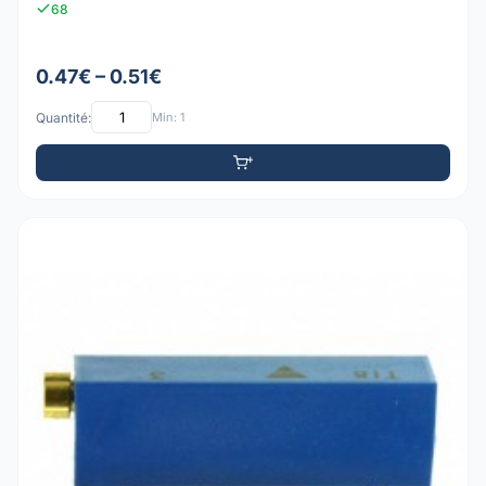
68
0.47€ – 0.51€
Quantité:
Min: 1