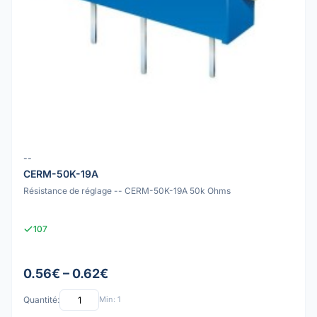
--
CERM-50K-19A
Résistance de réglage -- CERM-50K-19A 50k Ohms
107
0.56€ – 0.62€
Quantité:
Min: 1